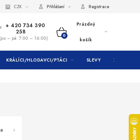
CZK
Přihlášení
Registrace
Prázdný
+ 420 734 390
258
NÁKUPNÍ
(po – pá: 7:00 – 16:00)
košík
KOŠÍK
KRÁLÍCI/HLODAVCI/PTÁCI
SLEVY
ZNAČKY
na