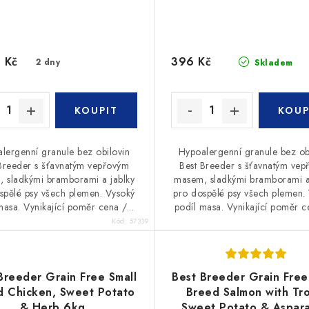
 Kč
396 Kč
2 dny
Skladem
lergenní granule bez obilovin
Hypoalergenní granule bez ob
Breeder s šťavnatým vepřovým
Best Breeder s šťavnatým vep
 sladkými bramborami a jablky
masem, sladkými bramborami a
spělé psy všech plemen. Vysoký
pro dospělé psy všech plemen.
masa. Vynikající poměr cena /...
podíl masa. Vynikající poměr ce
Kód:
57339
Breeder Grain Free Small
Best Breeder Grain Free
d Chicken, Sweet Potato
Breed Salmon with Tro
& Herb 6kg
Sweet Potato & Aspar