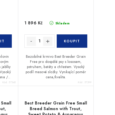
1 896 Kč
Skladem
ilovin
Bezobilné krmivo Best Breeder Grain
řovým
Free pro dospělé psy s lososem,
 jablky
pstruhem, batáty a chřestem. Vysoký
 Vysoký
podíl masové složky. Vynikající poměr
na /...
cena/kvalita.
Kód:
57340
Kód:
57299
 Small
Best Breeder Grain Free Small
ut,
Breed Salmon with Trout,
agus
Sweet Potato & Asparagus