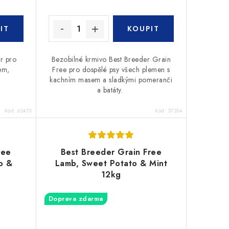
r pro
Bezobilné krmivo Best Breeder Grain
em,
Free pro dospělé psy všech plemen s
kachním masem a sladkými pomeranči
a batáty.
Kód:
62473
Kód:
57354
ree
Best Breeder Grain Free
o &
Lamb, Sweet Potato & Mint
12kg
Doprava zdarma