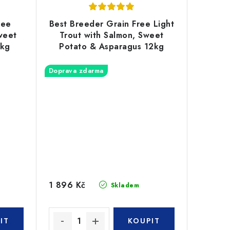
ree
Best Breeder Grain Free Light
weet
Trout with Salmon, Sweet
2kg
Potato & Asparagus 12kg
Doprava zdarma
1 896 Kč
Skladem