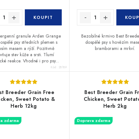
ergenní granule Arden Grange
Bezobilné krmivo Best Breede
ospělé psy středních plemen s
dospělé psy s hovězím mas
osím masem a rýží. Pozitivně
bramborami a mrkví.
ivňuje stav kůže a srsti. Tlumí
cké reakce. Vhodné i pro psy...
Kód:
28189
st Breeder Grain Free
Best Breeder Grain F
icken, Sweet Potato &
Chicken, Sweet Potat
Herb 12kg
Herb 2kg
a zdarma
Doprava zdarma