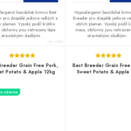
ergenní bezobilné krmivo Best
Hypoalergenní bezobilné krmiv
r pro dospělé jedince velkých a
Breeder pro dospělé jedince ve
h plemen. Vysoký podíl krůtího
obřích plemen. Vysoký podíl k
 obiloviny jsou nahrazeny lépe
masa, obiloviny jsou nahrazen
stravitelnými sladkými...
stravitelnými sladkými...
Kód:
57362
Breeder Grain Free Pork,
Best Breeder Grain Free
t Potato & Apple 12kg
Sweet Potato & Apple
a zdarma