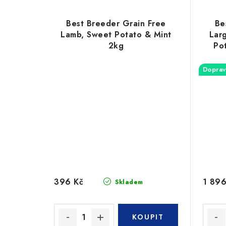
Best Breeder Grain Free
Be
Lamb, Sweet Potato & Mint
Lar
2kg
Po
Doprav
396 Kč
1 896
Skladem