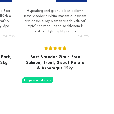
o Best
Hypoalergenní granule bez obilovin
lkých a
Best Breeder s rybím masem a lososem
růtího
pro dospělé psy plemen všech velikostí
y lépe
trpící nadváhou nebo se sklonem k
tloustnutí. Tyto Light granule...
Kód:
57364
Kód:
57341
 Pork,
Best Breeder Grain Free
 2kg
Salmon, Trout, Sweet Potato
& Asparagus 12kg
Doprava zdarma