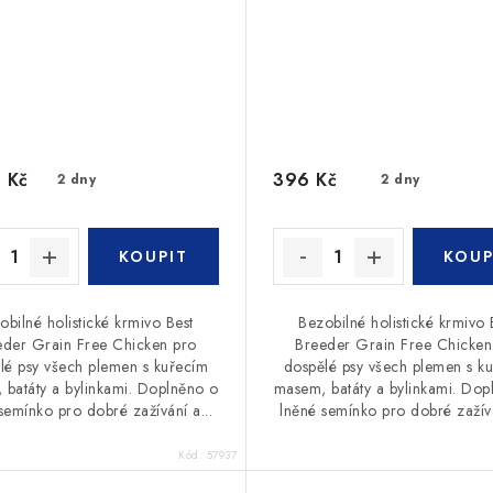
 Kč
396 Kč
2 dny
2 dny
obilné holistické krmivo Best
Bezobilné holistické krmivo 
eder Grain Free Chicken pro
Breeder Grain Free Chicken
lé psy všech plemen s kuřecím
dospělé psy všech plemen s k
 batáty a bylinkami. Doplněno o
masem, batáty a bylinkami. Dop
semínko pro dobré zažívání a...
lněné semínko pro dobré zažívá
Kód:
57937