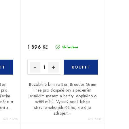
1 896 Kč
Skladem
Best
Bezobilné krmivo Best Breeder Grain
 pro
Free pro dospělé psy s pečeným
uřecím
jehněčím masem a batáty, doplněno o
lněno o
svěží mátu. Vysoký podíl lehce
ní a...
stravitelného jehněčího, které je
zdrojem...
Kód:
57938
Kód:
57301