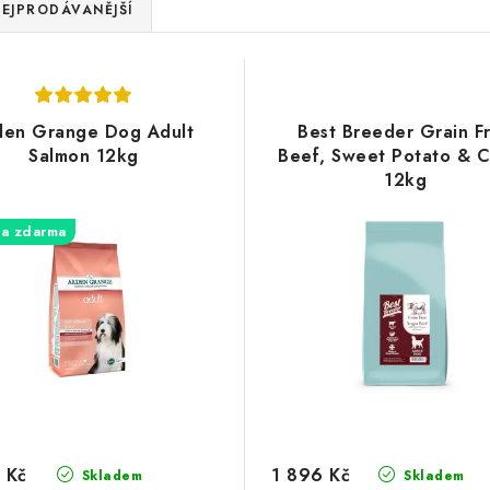
EJPRODÁVANĚJŠÍ
den Grange Dog Adult
Best Breeder Grain F
Salmon 12kg
Beef, Sweet Potato & C
12kg
a zdarma
 Kč
1 896 Kč
Skladem
Skladem