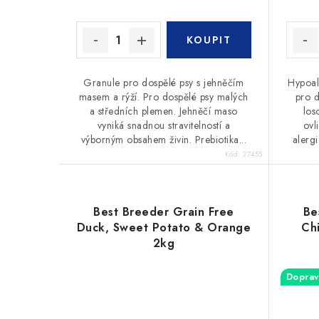
k
t
t
ů
ů
Granule pro dospělé psy s jehněčím
Hypoal
masem a rýží. Pro dospělé psy malých
pro d
a středních plemen. Jehněčí maso
los
vyniká snadnou stravitelností a
ovl
výborným obsahem živin. Prebiotika...
alergi
Kód:
27455
Best Breeder Grain Free
Be
Duck, Sweet Potato & Orange
Ch
2kg
Doprav