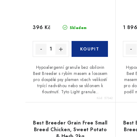
396 Kč
1 896
Skladem
Hypoalergenní granule bez obilovin
Hypoa
Best Breeder s rybím masem a lososem
Best 
pro dospělé psy plemen všech velikostí
masem,
trpící nadváhou nebo se sklonem k
pro do
tloustnutí. Tyto Light granule...
podíl 
Kód:
57342
Best Breeder Grain Free Small
Best 
Breed Chicken, Sweet Potato
Bree
& Herb 2kg