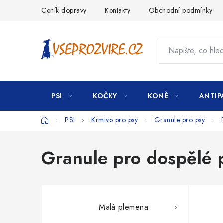
Přejít
Ceník dopravy
Kontakty
Obchodní podmínky
na
obsah
PSI
KOČKY
KONĚ
ANTIP
Domů
PSI
Krmivo pro psy
Granule pro psy
Granule pro dospělé 
Malá plemena