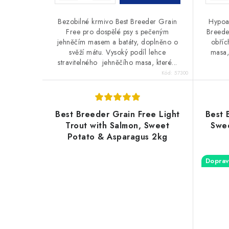
Bezobilné krmivo Best Breeder Grain
Hypoal
Free pro dospělé psy s pečeným
Breede
jehněčím masem a batáty, doplněno o
obříc
svěží mátu. Vysoký podíl lehce
masa,
stravitelného jehněčího masa, které...
Kód:
57300
Best Breeder Grain Free Light
Best 
Trout with Salmon, Sweet
Swee
Potato & Asparagus 2kg
Doprav