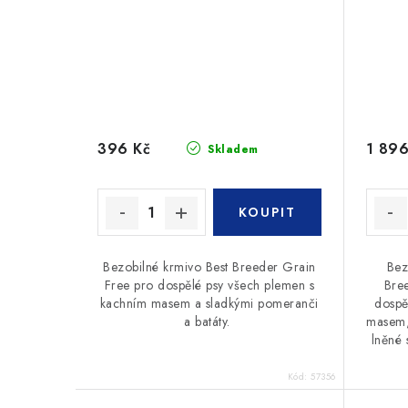
396 Kč
1 896
Skladem
Bezobilné krmivo Best Breeder Grain
Bez
Free pro dospělé psy všech plemen s
Bre
kachním masem a sladkými pomeranči
dospě
a batáty.
masem,
lněné 
Kód:
57356