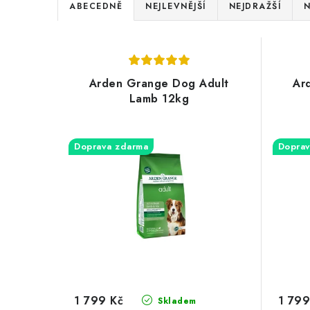
Ř
ABECEDNĚ
NEJLEVNĚJŠÍ
NEJDRAŽŠÍ
N
a
V
z
ý
e
Arden Grange Dog Adult
Ar
p
Lamb 12kg
n
i
í
s
Doprava zdarma
Doprav
p
p
r
r
o
o
d
d
u
u
k
1 799 Kč
1 799
Skladem