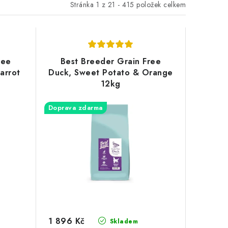
Stránka
1
z
21
-
415
položek celkem
ree
Best Breeder Grain Free
arrot
Duck, Sweet Potato & Orange
12kg
Doprava zdarma
1 896 Kč
Skladem