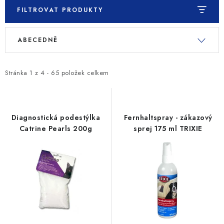
FILTROVAT PRODUKTY
V
Ř
ABECEDNĚ
ý
a
p
z
i
e
Stránka
1
z
4
-
65
položek celkem
s
n
p
í
r
p
Diagnostická podestýlka
Fernhaltspray - zákazový
o
r
Catrine Pearls 200g
sprej 175 ml TRIXIE
d
o
u
d
k
u
t
k
ů
t
ů