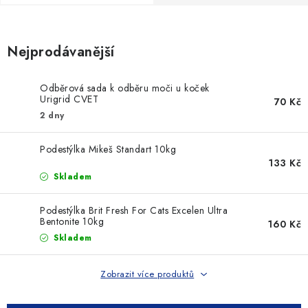
SLEVY
ZNAČKY
Nejprodávanější
Ceník dopravy
Kontakty
Obchodní podmínky
Odběrová sada k odběru moči u koček
Podmínky ochrany osobních údajů
Urigrid CVET
70 Kč
2 dny
Podestýlka Mikeš Standart 10kg
133 Kč
Skladem
Podestýlka Brit Fresh For Cats Excelen Ultra
Bentonite 10kg
160 Kč
Skladem
Zobrazit více produktů