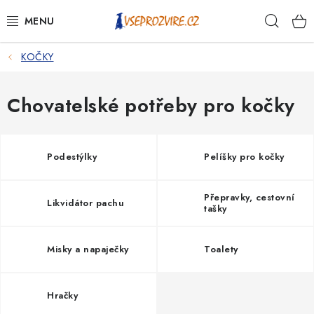
Přejít
Hleda
na
obsah
KOČKY
PSI
KOČKY
Chovatelské potřeby pro kočky
KONĚ
Podestýlky
Pelíšky pro kočky
ANTIPARAZITIKA
Přepravky, cestovní
Likvidátor pachu
PRO CHOVATELE
tašky
NA NEMOCI
Misky a napaječky
Toalety
KRÁLÍCI/HLODAVCI/PTÁCI
Hračky