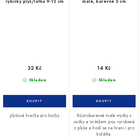
rybičky plyš/látka 9-12 cm
malé, barevné 5 cm
32 Kč
14 Kč
Skladem
Skladem
plyšová hračka pro kočky
Různobarevné malé myšky s
oušky a ocáskem jsou vyrobené
z plyše a hodí se na hraní i pro
koťátka.