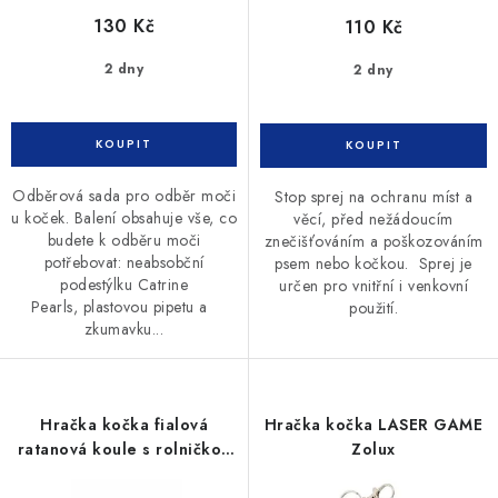
130 Kč
110 Kč
2 dny
2 dny
Odběrová sada pro odběr moči
Stop sprej na ochranu míst a
u koček. Balení obsahuje vše, co
věcí, před nežádoucím
budete k odběru moči
znečišťováním a poškozováním
potřebovat: neabsobční
psem nebo kočkou. Sprej je
podestýlku Catrine
určen pro vnitřní i venkovní
Pearls, plastovou pipetu a
použití.
zkumavku...
Hračka kočka fialová
Hračka kočka LASER GAME
ratanová koule s rolničkou
Zolux
JK