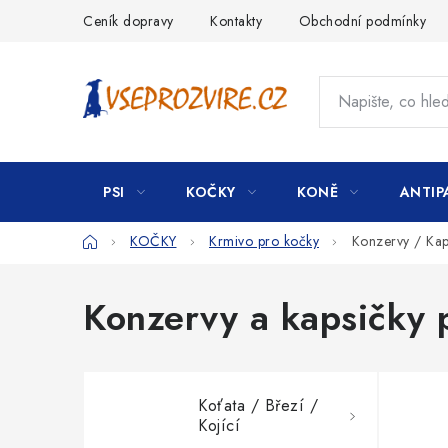
Přejít
Ceník dopravy
Kontakty
Obchodní podmínky
na
obsah
PSI
KOČKY
KONĚ
ANTIP
Domů
KOČKY
Krmivo pro kočky
Konzervy / Kap
Konzervy a kapsičky 
Koťata / Březí /
Kojící