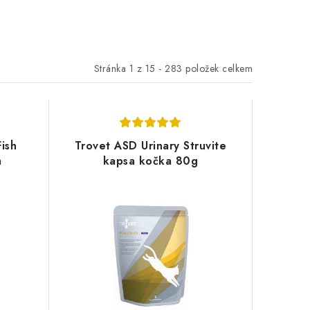
Stránka
1
z
15
-
283
položek celkem
Fish
Trovet ASD Urinary Struvite
a
kapsa kočka 80g