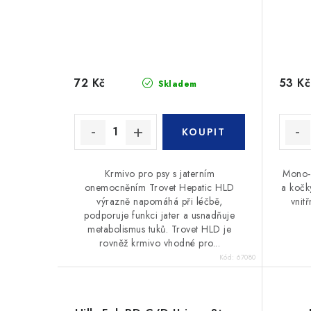
72 Kč
53 Kč
Skladem
Krmivo pro psy s jaterním
Mono-p
onemocněním Trovet Hepatic HLD
a kočk
výrazně napomáhá při léčbě,
vnit
podporuje funkci jater a usnadňuje
metabolismus tuků. Trovet HLD je
rovněž krmivo vhodné pro...
Kód:
67080