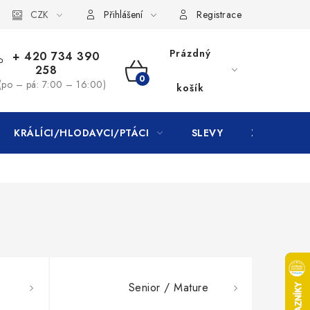
CZK
Přihlášení
Registrace
Prázdný
+ 420 734 390
258
NÁKUPNÍ
(po – pá: 7:00 – 16:00)
košík
KOŠÍK
KRÁLÍCI/HLODAVCI/PTÁCI
SLEVY
ZNAČKY
Senior / Mature