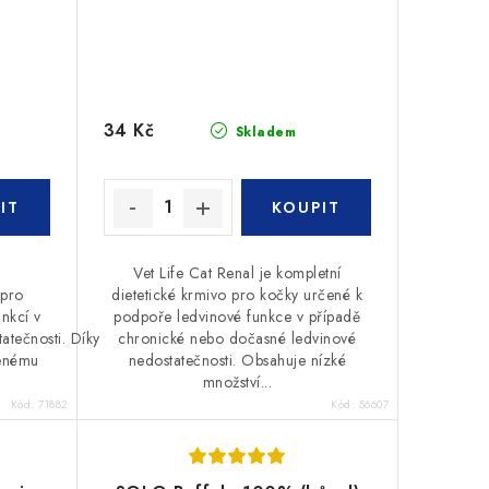
34 Kč
Skladem
Vet Life Cat Renal je kompletní
 pro
dietetické krmivo pro kočky určené k
nkcí v
podpoře ledvinové funkce v případě
atečnosti. Díky
chronické nebo dočasné ledvinové
šenému
nedostatečnosti. Obsahuje nízké
množství...
Kód:
71882
Kód:
56607