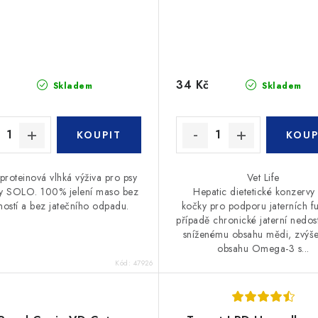
34 Kč
Skladem
Skladem
roteinová vlhká výživa pro psy
Vet Life
y SOLO. 100% jelení maso bez
Hepatic dietetické konzervy
řností a bez jatečního odpadu.
kočky pro podporu jaterních fu
případě chronické jaterní nedost
sníženému obsahu mědi, zvý
obsahu Omega-3 s...
Kód:
47926