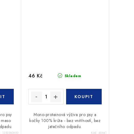
46 Kč
Skladem
pro psy
Mono-proteinová výživa pro psy a
í maso
kočky 100% krůta - bez vnitřností, bez
odpadu.
jatečního odpadu.
d:
1330360600
Kód:
60641