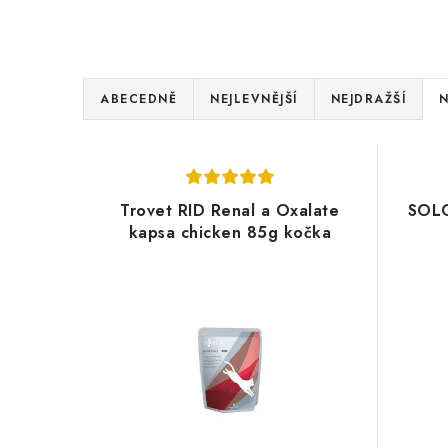
Ř
ABECEDNĚ
NEJLEVNĚJŠÍ
NEJDRAŽŠÍ
N
a
V
z
ý
e
Trovet RID Renal a Oxalate
SOLO
p
kapsa chicken 85g kočka
n
i
í
s
p
p
r
r
o
o
d