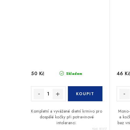
50 Kč
46 K
Skladem
Kompletní a vyvážené dietní krmivo pro
Mono-p
dospělé kočky při potravinové
a koč
intoleranci.
bez vn
Kód:
81317