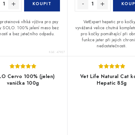
roteinová vlhká výživa pro psy
VetExpert hepatic pro kočky
y SOLO. 100% jelení maso bez
vyvážená velice chutná kompletn
řností a bez jatečního odpadu.
pro kočky pomáhající při ob
funkce jater při jejich chron
nedostatečnosti.
Kód:
47927
O Cervo 100% (jelen)
Vet Life Natural Cat k
vanička 100g
Hepatic 85g