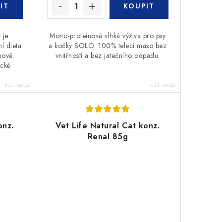
 je
Mono-proteinová vlhká výživa pro psy
í dieta
a kočky SOLO. 100% telecí maso bez
nově
vnitřností a bez jatečního odpadu.
ické
Kód:
66148
Kód:
60640
onz.
Vet Life Natural Cat konz.
Renal 85g