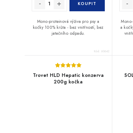
Mono-proteinová výživa pro psy a
Mono-p
kočky 100% krůta - bez vnitřností, bez
a kočk
jatečního odpadu.
vnit
Kód:
60642
Trovet HLD Hepatic konzerva
SOL
200g kočka