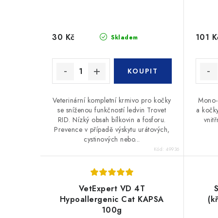
d
u
u
k
30 Kč
101 K
Skladem
k
t
t
ů
ů
Veterinární kompletní krmivo pro kočky
Mono-p
se sníženou funkčností ledvin Trovet
a kočk
RID. Nízký obsah bílkovin a fosforu.
vnit
Prevence v případě výskytu urátových,
cystinových nebo...
Kód:
49936
VetExpert VD 4T
Hypoallergenic Cat KAPSA
(k
100g