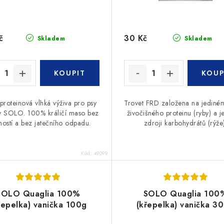
č
30 Kč
Skladem
Skladem
roteinová vlhká výživa pro psy
Trovet FRD založena na jediném
y SOLO. 100% králičí maso bez
živočišného proteinu (ryby) a 
řností a bez jatečního odpadu.
zdroji karbohydrátů (rýže)
Kód:
49099
SOLO Quaglia 100%
SOLO Quaglia 100
řepelka) vanička 100g
(křepelka) vanička 3