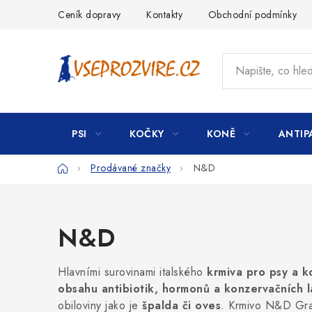
Přejít
Ceník dopravy
Kontakty
Obchodní podmínky
na
obsah
PSI
KOČKY
KONĚ
ANTIP
Domů
Prodávané značky
N&D
N&D
Hlavními surovinami italského
krmiva pro psy a 
obsahu antibiotik, hormonů a konzervačních l
obiloviny jako je
špalda či oves
. Krmivo N&D Grai