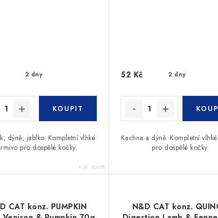
52 Kč
2 dny
2 dny
k, dýně, jablko. Kompletní vlhké
Kachna a dýně. Kompletní vlhké
krmivo pro dospělé kočky.
pro dospělé kočky.
Kód:
60428
D CAT konz. PUMPKIN
N&D CAT konz. QUI
t Venison & Pumpkin 70g
Digestion Lamb & Fenne