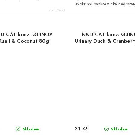
exokrinní pankreatické nedostat
Kód:
60433
D CAT konz. QUINOA
N&D CAT konz. QUI
uail & Coconut 80g
Urinary Duck & Cranber
č
31 Kč
Skladem
Skladem