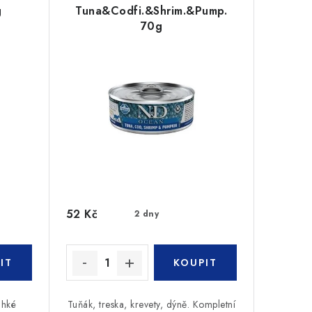
g
Tuna&Codfi.&Shrim.&Pump.
70g
52 Kč
2 dny
lhké
Tuňák, treska, krevety, dýně. Kompletní