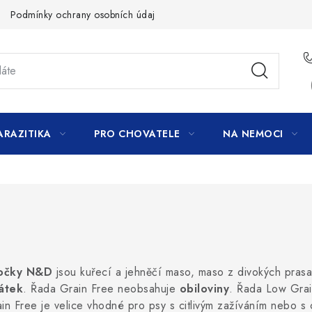
Podmínky ochrany osobních údajů
ARAZITIKA
PRO CHOVATELE
NA NEMOCI
kočky N&D
jsou kuřecí a jehněčí maso, maso z divokých prasat
átek
. Řada Grain Free neobsahuje
obiloviny
. Řada Low Grai
n Free je velice vhodné pro psy s citlivým zažíváním nebo s ci