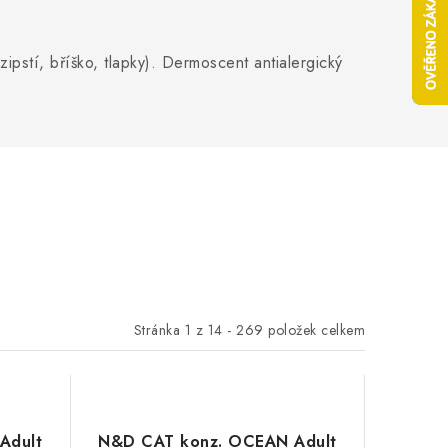
ipstí, bříško, tlapky). Dermoscent antialergický
Stránka
1
z
14
-
269
položek celkem
Adult
N&D CAT konz. OCEAN Adult