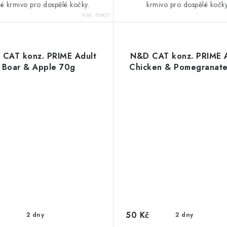
ké krmivo pro dospělé kočky.
krmivo pro dospělé kočky
Kód:
60405
CAT konz. PRIME Adult
N&D CAT konz. PRIME 
Boar & Apple 70g
Chicken & Pomegranat
50 Kč
2 dny
2 dny