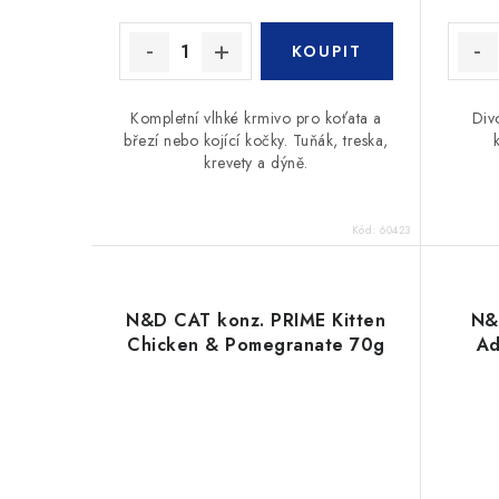
Kompletní vlhké krmivo pro koťata a
Div
březí nebo kojící kočky. Tuňák, treska,
krevety a dýně.
Kód:
60423
N&D CAT konz. PRIME Kitten
N&
Chicken & Pomegranate 70g
Ad