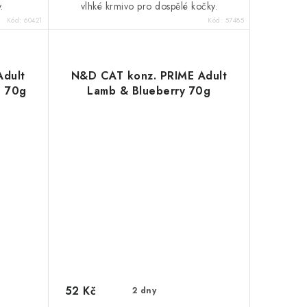
.
vlhké krmivo pro dospělé kočky.
Kód:
60421
Kód:
57485
Adult
N&D CAT konz. PRIME Adult
e 70g
Lamb & Blueberry 70g
52 Kč
2 dny