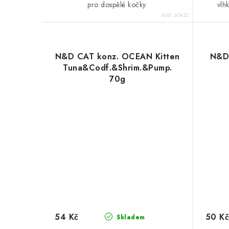
pro dospělé kočky.
vlh
Kód:
60422
N&D CAT konz. OCEAN Kitten
N&D 
Tuna&Codf.&Shrim.&Pump.
70g
54 Kč
50 Kč
Skladem