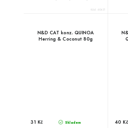
Kód:
60431
N&D CAT konz. QUINOA
N&
Herring & Coconut 80g
Q
31 Kč
40 K
Skladem