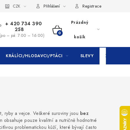
CZK
Přihlášení
Registrace
Prázdný
+ 420 734 390
258
NÁKUPNÍ
(po – pá: 7:00 – 16:00)
košík
KOŠÍK
KRÁLÍCI/HLODAVCI/PTÁCI
SLEVY
ZNAČKY
, ryby a vejce. Veškeré suroviny jsou
bez
n obsahuje pouze kvalitní a nutričně hodnotné
tlivou problematickou kůží, které bývají často