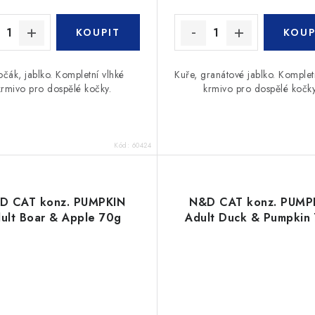
očák, jablko. Kompletní vlhké
Kuře, granátové jablko. Komplet
krmivo pro dospělé kočky.
krmivo pro dospělé kočky
Kód:
60424
D CAT konz. PUMPKIN
N&D CAT konz. PUMP
ult Boar & Apple 70g
Adult Duck & Pumpkin