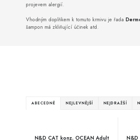
projevem alergií.
Vhodným doplňkem k tomuto krmivu je řada
Derm
šampon má zkliňující účinek atd.
Ř
ABECEDNĚ
NEJLEVNĚJŠÍ
NEJDRAŽŠÍ
N
a
V
z
ý
e
N&D CAT konz. OCEAN Adult
N&D 