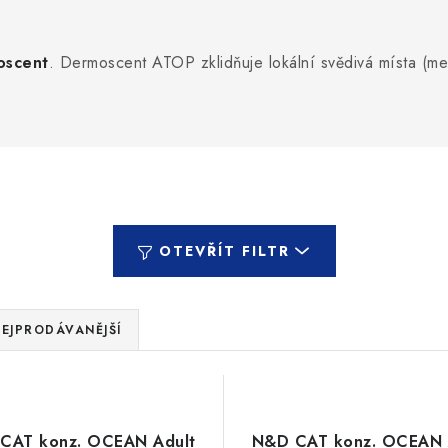
oscent
. Dermoscent ATOP zklidňuje lokální svědivá místa (mez
OTEVŘÍT FILTR
EJPRODÁVANĚJŠÍ
CAT konz. OCEAN Adult
N&D CAT konz. OCEAN 