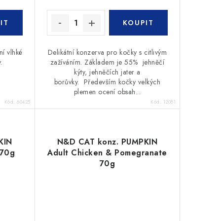
ní vlhké
Delikátní konzerva pro kočky s citlivým
.
zažíváním. Základem je 55% jehněčí
kýty, jehněčích jater a
borůvky. Především kočky velkých
plemen ocení obsah...
Kód:
60425
Kód:
12081
KIN
N&D CAT konz. PUMPKIN
 70g
Adult Chicken & Pomegranate
70g