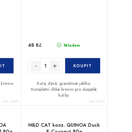
48 Kč
Skladem
 krmivo
Kuře, dýně, granátové jablko.
Kompletní vlhké krmivo pro dospělé
kočky.
Kód:
60429
Kód:
60430
NOA
N&D CAT konz. QUINOA Duck
l 80g
& Coconut 80g