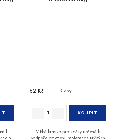
52 Kč
2 dny
né k
Vlhké krmivo pro kočky určené k
sce a
podpoře omezení intolerance určitých