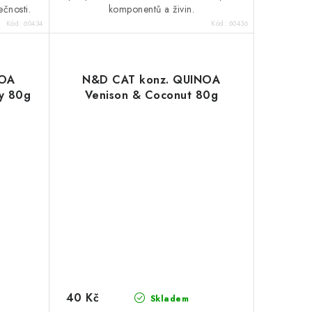
ečnosti.
komponentů a živin.
Kód:
60434
Kód:
60436
NOA
N&D CAT konz. QUINOA
ry 80g
Venison & Coconut 80g
40 Kč
Skladem