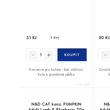
31 Kč
50 Kč
2 dny
Konzerva pro koťata - bez obilovin.
Divočá
Kuře a granátové jablko.
Kód:
60427
N&D CAT konz. PUMPKIN
N&
Adult Lamb & Blueberry 70g
Adul