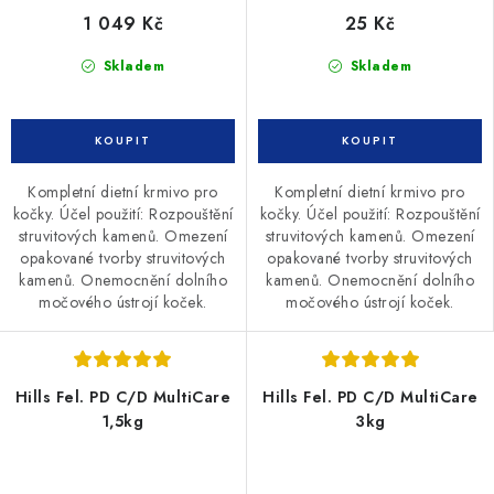
1 049 Kč
25 Kč
Skladem
Skladem
Kompletní dietní krmivo pro
Kompletní dietní krmivo pro
kočky. Účel použití: Rozpouštění
kočky. Účel použití: Rozpouštění
struvitových kamenů. Omezení
struvitových kamenů. Omezení
opakované tvorby struvitových
opakované tvorby struvitových
kamenů. Onemocnění dolního
kamenů. Onemocnění dolního
močového ústrojí koček.
močového ústrojí koček.
Hills Fel. PD C/D MultiCare
Hills Fel. PD C/D MultiCare
1,5kg
3kg