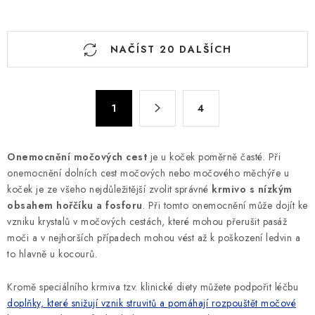
O
NAČÍST 20 DALŠÍCH
v
l
á
S
d
1
4
t
a
r
c
á
Onemocnění močových cest
je u koček poměrně časté. Při
n
í
onemocnění dolních cest močových nebo močového měchýře u
k
p
koček je ze všeho nejdůležitější zvolit správné
krmivo s nízkým
o
r
obsahem hořčíku a fosforu
. Při tomto onemocnění může dojít ke
v
v
vzniku krystalů v močových cestách, které mohou přerušit pasáž
á
k
moči a v nejhorších případech mohou vést až k poškození ledvin a
n
to hlavně u kocourů.
y
í
v
Kromě speciálního krmiva tzv. klinické diety můžete podpořit léčbu
ý
doplňky, které
snižují vznik struvitů a pomáhají rozpouštět močové
p