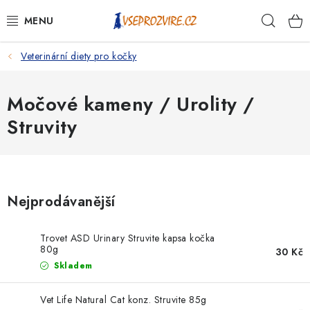
Přejít
Hleda
na
obsah
Veterinární diety pro kočky
PSI
KOČKY
Močové kameny / Urolity /
Struvity
KONĚ
ANTIPARAZITIKA
Nejprodávanější
PRO CHOVATELE
Trovet ASD Urinary Struvite kapsa kočka
NA NEMOCI
80g
30 Kč
Skladem
KRÁLÍCI/HLODAVCI/PTÁCI
Vet Life Natural Cat konz. Struvite 85g