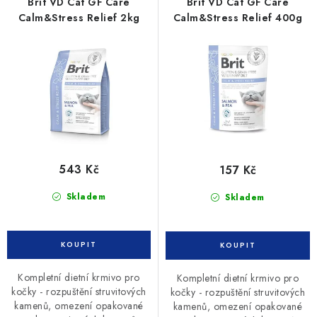
r
p
Brit VD Cat GF Care
Brit VD Cat GF Care
o
r
Calm&Stress Relief 2kg
Calm&Stress Relief 400g
d
o
u
d
k
u
t
k
ů
t
ů
543 Kč
157 Kč
Skladem
Skladem
Kompletní dietní krmivo pro
Kompletní dietní krmivo pro
kočky - rozpuštění struvitových
kočky - rozpuštění struvitových
kamenů, omezení opakované
kamenů, omezení opakované