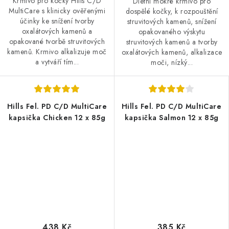
Krmivo pro kočky Hills C/D
Dietní mokré krmivo pro
MultiCare s klinicky ověřenými
dospělé kočky, k rozpouštění
účinky ke snížení tvorby
struvitových kamenů, snížení
oxalátových kamenů a
opakovaného výskytu
opakované tvorbě struvitových
struvitových kamenů a tvorby
kamenů. Krmivo alkalizuje moč
oxalátových kamenů, alkalizace
a vytváří tím...
moči, nízký...
Hills Fel. PD C/D MultiCare
Hills Fel. PD C/D MultiCare
kapsička Chicken 12 x 85g
kapsička Salmon 12 x 85g
438 Kč
385 Kč