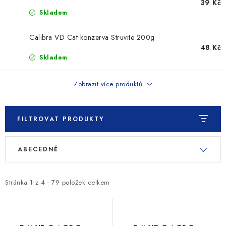
SLEVY
39 Kč
Skladem
ZNAČKY
Calibra VD Cat konzerva Struvite 200g
48 Kč
Ceník dopravy
Kontakty
Obchodní podmínky
Skladem
Podmínky ochrany osobních údajů
Zobrazit více produktů
FILTROVAT PRODUKTY
V
Ř
ABECEDNĚ
ý
a
p
z
i
e
Stránka
1
z
4
-
79
položek celkem
s
n
p
í