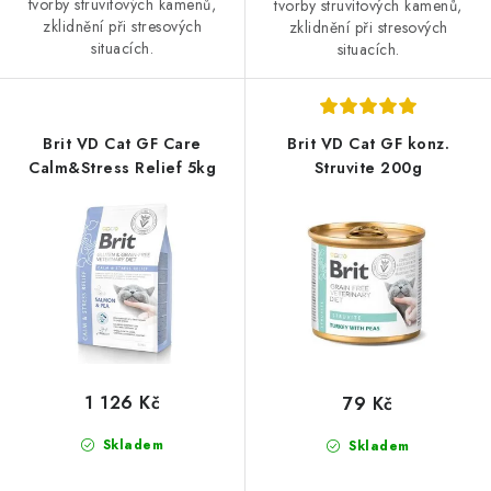
tvorby struvitových kamenů,
tvorby struvitových kamenů,
zklidnění při stresových
zklidnění při stresových
situacích.
situacích.
Brit VD Cat GF Care
Brit VD Cat GF konz.
Calm&Stress Relief 5kg
Struvite 200g
1 126 Kč
79 Kč
Skladem
Skladem