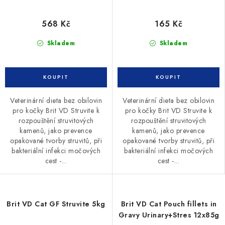
568 Kč
165 Kč
Skladem
Skladem
Veterinární dieta bez obilovin
Veterinární dieta bez obilovin
pro kočky Brit VD Struvite k
pro kočky Brit VD Struvite k
rozpouštění struvitových
rozpouštění struvitových
kamenů, jako prevence
kamenů, jako prevence
opakované tvorby struvitů, při
opakované tvorby struvitů, při
bakteriální infekci močových
bakteriální infekci močových
cest -...
cest -...
Brit VD Cat GF Struvite 5kg
Brit VD Cat Pouch fillets in
Gravy Urinary+Stres 12x85g