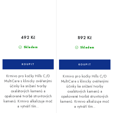
492 Kč
892 Kč
Skladem
Skladem
Krmivo pro kočky Hills C/D
Krmivo pro kočky Hills C/D
MultiCare s klinicky ověřenými
MultiCare s klinicky ověřenými
účinky ke snížení tvorby
účinky ke snížení tvorby
oxalátových kamenů a
oxalátových kamenů a
opakované tvorbě struvitových
opakované tvorbě struvitových
kamenů. Krmivo alkalizuje moč
kamenů. Krmivo alkalizuje moč
a vytváří tím...
a vytváří tím...