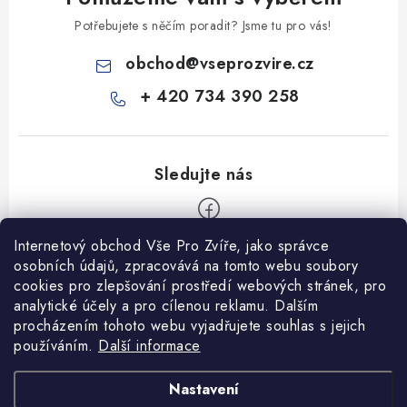
Potřebujete s něčím poradit? Jsme tu pro vás!
obchod
@
vseprozvire.cz
+ 420 734 390 258
Internetový obchod Vše Pro Zvíře, jako správce
Z
osobních údajů, zpracovává na tomto webu soubory
á
cookies pro zlepšování prostředí webových stránek, pro
Informace pro Vás
analytické účely a pro cílenou reklamu. Dalším
p
procházením tohoto webu vyjadřujete souhlas s jejich
a
Ceník dopravy
používáním.
Další informace
t
Kontakty
í
Obchodní podmínky
Heuréka recenze
VseProZvire.cz 2011-2024
Nastavení
VetPlus
Obchodní podmínky