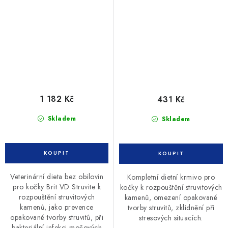
1 182 Kč
431 Kč
Skladem
Skladem
Veterinární dieta bez obilovin
Kompletní dietní krmivo pro
pro kočky Brit VD Struvite k
kočky k rozpouštění struvitových
rozpouštění struvitových
kamenů, omezení opakované
kamenů, jako prevence
tvorby struvitů, zklidnění při
opakované tvorby struvitů, při
stresových situacích.
bakteriální infekci močových