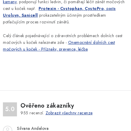
kameny
, podporují funkci ledvin, či pomáhají léčit zánět močových
i
cest u koček např.
Protexin - Cystophan, CystoPro
, pasta
s
Urolsyn,
Sanicell
prokazatelným účinným prostředkem
u
potlačujícím proces rozvinutí zánětů.
Celý článek pojednávající o zdravotních problémech dolních cest
močových u koček naleznete zde -
Onemocnění dolních cest
močových u koček - Příznaky, prevence, léčba
Ověřeno zákazníky
5.0
955
recenzí.
Zobrazit všechny recenze
Silvana Andelova