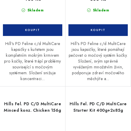
Skladem
Skladem
Hill's PD Feline c/d MultiCare
Hill's PD Feline c/d MultiCare
kapsičky s kuřetem jsou
jsou kapsičky, které pomáhají
kompletním mokrým krmivem
pečovat o močový systém kočky.
pro kočky, které trápí problémy
Složení, svým správně
související s močovým
vyváženým množstvím živin,
systémem. Složení snižuje
podporuje zdraví močového
koncentraci...
měchýře a...
Hills Fel. PD C/D MultiCare
Hills Fel. PD C/D MultiCare
Minced konz. Chicken 156g
Starter Kit 400g+2x85g