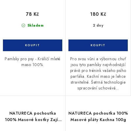
78 Kč
180 Kč
Skladem
2 dny
Pamlsky pro psy - Králičí mleté
Pro svou vůni a výbornou chuť
maso 100%.
jsou tyto pamlsky nejvhodnější
právě pro trénink vašeho psího
parťáka. Kachní maso je lehce
stravitelné. Šetrná technologie
spracování uchovává...
NATURECA pochoutka
NATURECA pochoutka 100%
100% Masové kostky Zajíc
Masové pláty Kachna 100g
150g