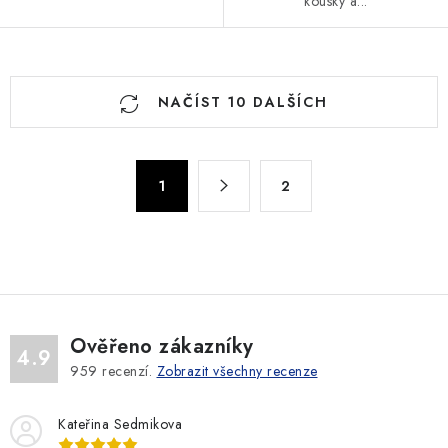
kousky a...
O
NAČÍST 10 DALŠÍCH
v
l
á
S
d
1
2
t
a
r
c
á
n
í
k
p
o
r
v
v
Ověřeno zákazníky
4.9
á
k
959
recenzí.
Zobrazit všechny recenze
n
y
í
v
Kateřina Sedmikova