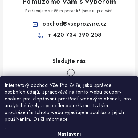
Pomůžeme vám s výběrem
Potřebujete s něčím poradit? Jsme tu pro vás!
obchod
@
vseprozvire.cz
+ 420 734 390 258
Internetový obchod Vše Pro Zvíře, jako správce
Z
osobních údajů, zpracovává na tomto webu soubory
á
cookies pro zlepšování prostředí webových stránek, pro
Informace pro Vás
analytické účely a pro cílenou reklamu. Dalším
p
procházením tohoto webu vyjadřujete souhlas s jejich
a
Ceník dopravy
používáním.
Další informace
t
Kontakty
í
Obchodní podmínky
Heuréka recenze
VseProZvire.cz 2011-2024
Nastavení