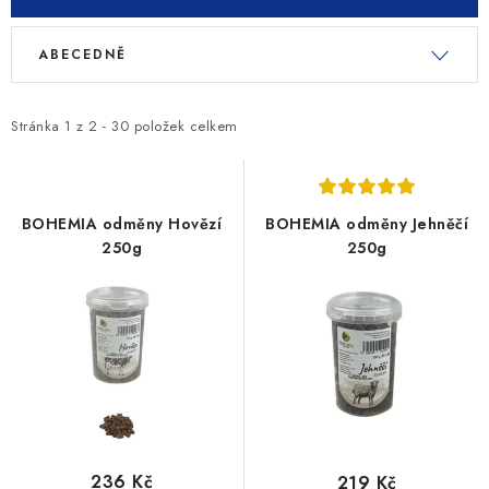
V
Ř
ABECEDNĚ
ý
a
p
z
i
e
Stránka
1
z
2
-
30
položek celkem
s
n
p
í
r
p
BOHEMIA odměny Hovězí
BOHEMIA odměny Jehněčí
o
r
250g
250g
d
o
u
d
k
u
t
k
ů
t
ů
236 Kč
219 Kč