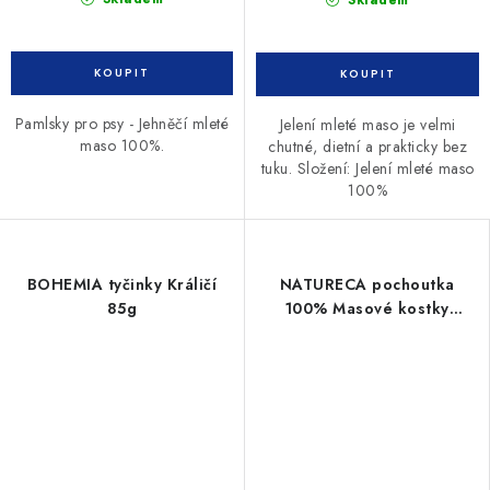
Pamlsky pro psy - Jehněčí mleté
Jelení mleté maso je velmi
maso 100%.
chutné, dietní a prakticky bez
tuku. Složení: Jelení mleté maso
100%
BOHEMIA tyčinky Králičí
NATURECA pochoutka
85g
100% Masové kostky
Kachna 150g