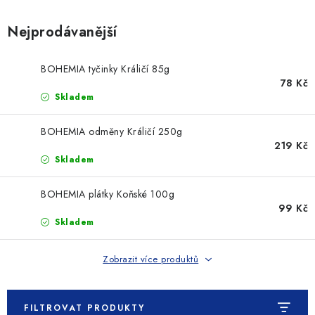
SLEVY
Nejprodávanější
ZNAČKY
BOHEMIA tyčinky Králičí 85g
Ceník dopravy
Kontakty
Obchodní podmínky
78 Kč
Skladem
Podmínky ochrany osobních údajů
BOHEMIA odměny Králičí 250g
219 Kč
Skladem
BOHEMIA plátky Koňské 100g
99 Kč
Skladem
Zobrazit více produktů
FILTROVAT PRODUKTY