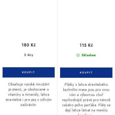
180 Kč
115 Kč
2 dny
Skladem
Obsahuje vysoké množství
Plátky z lehce stravitelného
proteinů, je obohacené o
kachního masa jsou pro svou
vitamíny a minerály, lehce
vůni a výbornou chuť
stravitelné i pro psy s citlivým
nejvhodnější právě pro trénink
zažíváním.
vašeho psího parťáka. Pláty se
dají lehce lámat na menšíu