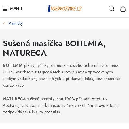
Přejít
Hleda
na
obsah
Pamlsky
PSI
KOČKY
Sušená masíčka BOHEMIA,
NATURECA
KONĚ
BOHEMIA
plátky, tyčinky, odměny z čistého nebo mletého masa
ANTIPARAZITIKA
100%. Vyrobeno z regionálních surovin šetrně zpracovaných
suchým vzduchem, bez umělých a přidaných látek, bez chemické
PRO CHOVATELE
konzervace.
NATURECA
sušené pamlsky jsou 100% přírodní produkty.
NA NEMOCI
Pocházejí z Nizozemí, kde jsou zvířata ve volném chovu a tomu
zodpovídá také kvalita produktů.
KRÁLÍCI/HLODAVCI/PTÁCI