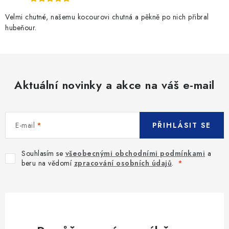
ý
p
Velmi chutné, našemu kocourovi chutná a pěkně po nich přibral
i
hubeňour.
s
u
Aktuální novinky a akce na váš e-mail
E-mail
PŘIHLÁSIT SE
Souhlasím se
všeobecnými obchodními podmínkami
a
beru na vědomí
zpracování osobních údajů
.