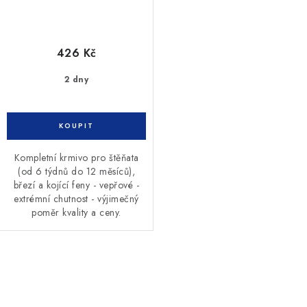
426 Kč
2 dny
Kompletní krmivo pro štěňata
(od 6 týdnů do 12 měsíců),
březí a kojící feny - vepřové -
extrémní chutnost - výjimečný
poměr kvality a ceny.
O
v