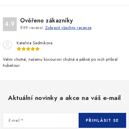
l
á
d
Ověřeno zákazníky
a
4.9
959
recenzí.
Zobrazit všechny recenze
c
í
Kateřina Sedmikova
p
r
v
Velmi chutné, našemu kocourovi chutná a pěkně po nich přibral
hubeňour.
k
y
v
ý
p
Aktuální novinky a akce na váš e-mail
i
s
u
E-mail
PŘIHLÁSIT SE