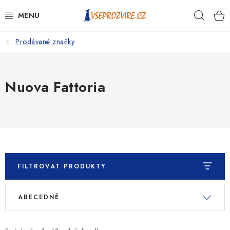
Přejít
Hleda
na
obsah
Prodávané značky
PSI
KOČKY
Nuova Fattoria
KONĚ
ANTIPARAZITIKA
PRO CHOVATELE
FILTROVAT PRODUKTY
NA NEMOCI
V
Ř
ABECEDNĚ
ý
a
KRÁLÍCI/HLODAVCI/PTÁCI
p
z