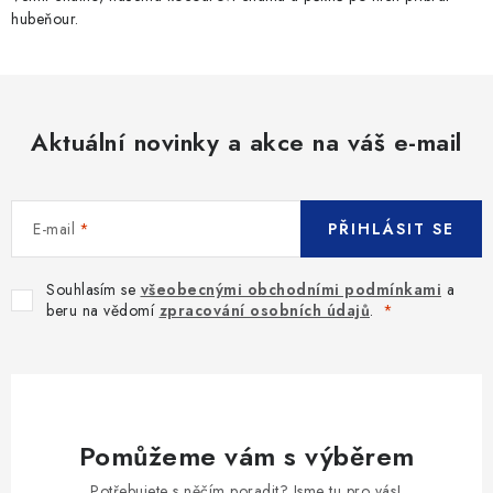
hubeňour.
k
y
v
ý
p
Aktuální novinky a akce na váš e-mail
i
s
u
E-mail
PŘIHLÁSIT SE
Souhlasím se
všeobecnými obchodními podmínkami
a
beru na vědomí
zpracování osobních údajů
.
Pomůžeme vám s výběrem
Potřebujete s něčím poradit? Jsme tu pro vás!