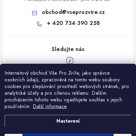
obchod
@
vseprozvire.cz
+ 420 734 390 258
Internetový obchod Vše Pro Zvíře, jako správce
Z
osobních údajů, zpracovává na tomto webu soubory
á
cookies pro zlepšování prostředí webových stránek, pro
Informace pro Vás
p
analytické účely a pro cílenou reklamu. Dalším
procházením tohoto webu vyjadřujete souhlas s jejich
a
Ceník dopravy
používáním.
Další informace
t
Kontakty
í
Obchodní podmínky
Heuréka recenze
VseProZvire.cz 2011-2024
Nastavení
VetPlus
Obchodní podmínky