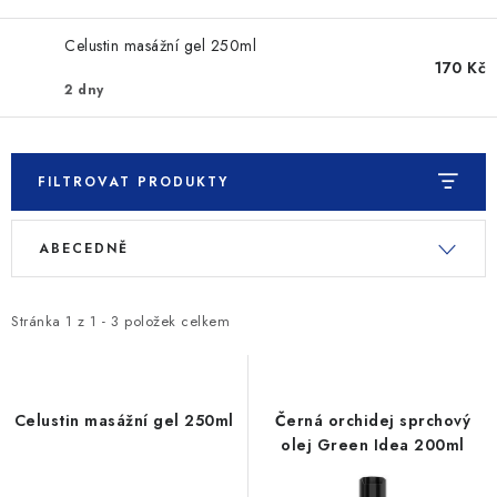
SLEVY
Celustin masážní gel 250ml
ZNAČKY
170 Kč
2 dny
Ceník dopravy
Kontakty
Obchodní podmínky
Podmínky ochrany osobních údajů
FILTROVAT PRODUKTY
V
Ř
ABECEDNĚ
ý
a
p
z
i
e
Stránka
1
z
1
-
3
položek celkem
s
n
p
í
r
p
Celustin masážní gel 250ml
Černá orchidej sprchový
o
r
olej Green Idea 200ml
d
o