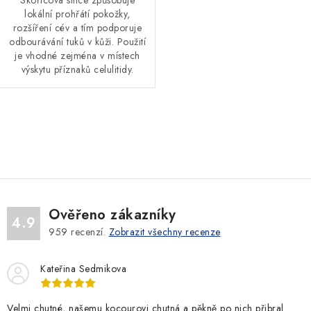
Skořicová silice způsobuje
lokální prohřátí pokožky,
rozšíření cév a tím podporuje
odbourávání tuků v kůži. Použití
je vhodné zejména v místech
výskytu příznaků celulitidy.
O
v
l
á
d
Ověřeno zákazníky
a
4.9
959
recenzí.
Zobrazit všechny recenze
c
í
Kateřina Sedmikova
p
r
v
Velmi chutné, našemu kocourovi chutná a pěkně po nich přibral