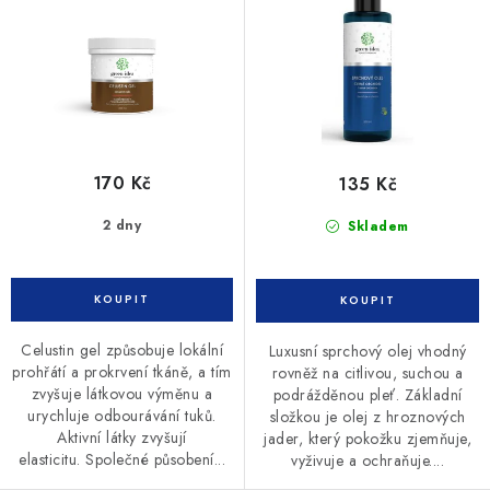
u
d
k
u
t
k
ů
t
ů
170 Kč
135 Kč
2 dny
Skladem
Celustin gel způsobuje lokální
Luxusní sprchový olej vhodný
prohřátí a prokrvení tkáně, a tím
rovněž na citlivou, suchou a
zvyšuje látkovou výměnu a
podrážděnou pleť. Základní
urychluje odbourávání tuků.
složkou je olej z hroznových
Aktivní látky zvyšují
jader, který pokožku zjemňuje,
elasticitu. Společné působení...
vyživuje a ochraňuje....