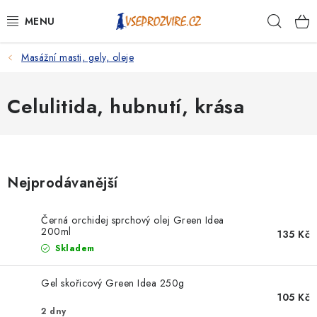
Přejít
Hleda
na
obsah
Masážní masti, gely, oleje
PSI
KOČKY
Celulitida, hubnutí, krása
KONĚ
ANTIPARAZITIKA
Nejprodávanější
PRO CHOVATELE
Černá orchidej sprchový olej Green Idea
200ml
135 Kč
NA NEMOCI
Skladem
KRÁLÍCI/HLODAVCI/PTÁCI
Gel skořicový Green Idea 250g
105 Kč
2 dny