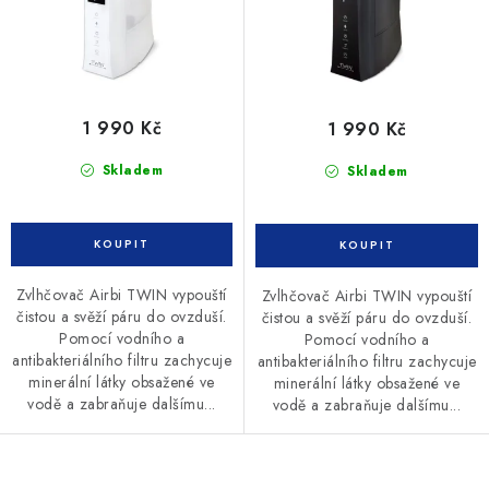
t
k
ů
t
ů
1 990 Kč
1 990 Kč
Skladem
Skladem
Zvlhčovač Airbi TWIN vypouští
Zvlhčovač Airbi TWIN vypouští
čistou a svěží páru do ovzduší.
čistou a svěží páru do ovzduší.
Pomocí vodního a
Pomocí vodního a
antibakteriálního filtru zachycuje
antibakteriálního filtru zachycuje
minerální látky obsažené ve
minerální látky obsažené ve
vodě a zabraňuje dalšímu...
vodě a zabraňuje dalšímu...