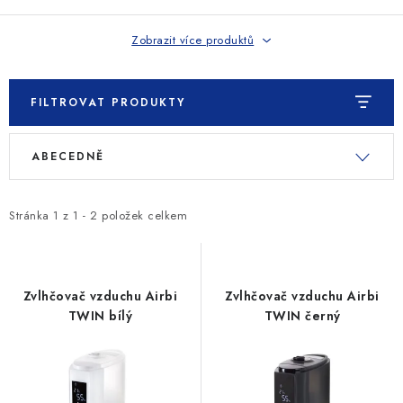
SLEVY
Zobrazit více produktů
ZNAČKY
Ceník dopravy
Kontakty
Obchodní podmínky
FILTROVAT PRODUKTY
Podmínky ochrany osobních údajů
V
Ř
ABECEDNĚ
ý
a
p
z
i
e
Stránka
1
z
1
-
2
položek celkem
s
n
p
í
r
p
Zvlhčovač vzduchu Airbi
Zvlhčovač vzduchu Airbi
o
r
TWIN bílý
TWIN černý
d
o
u
d
k
u