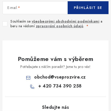
s
u
E-mail
PŘIHLÁSIT SE
Souhlasím se
všeobecnými obchodními podmínkami
a
beru na vědomí
zpracování osobních údajů
.
Pomůžeme vám s výběrem
Potřebujete s něčím poradit? Jsme tu pro vás!
obchod
@
vseprozvire.cz
+ 420 734 390 258