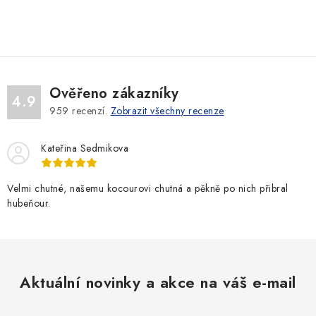
O
v
l
á
d
Ověřeno zákazníky
a
4.9
959
recenzí.
Zobrazit všechny recenze
c
í
Kateřina Sedmikova
p
r
v
Velmi chutné, našemu kocourovi chutná a pěkně po nich přibral
hubeňour.
k
y
v
ý
p
Aktuální novinky a akce na váš e-mail
i