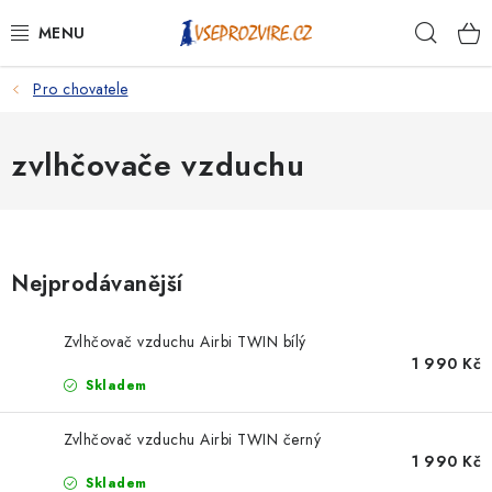
Přejít
Hleda
na
obsah
Pro chovatele
PSI
KOČKY
zvlhčovače vzduchu
KONĚ
ANTIPARAZITIKA
Nejprodávanější
PRO CHOVATELE
Zvlhčovač vzduchu Airbi TWIN bílý
1 990 Kč
NA NEMOCI
Skladem
KRÁLÍCI/HLODAVCI/PTÁCI
Zvlhčovač vzduchu Airbi TWIN černý
1 990 Kč
Skladem