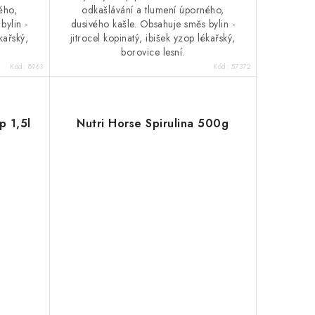
ého,
odkašlávání a tlumení úporného,
bylin -
dusivého kašle. Obsahuje směs bylin -
kařský,
jitrocel kopinatý, ibišek yzop lékařský,
borovice lesní.
Kód:
8963
Kód:
57372
p 1,5l
Nutri Horse Spirulina 500g