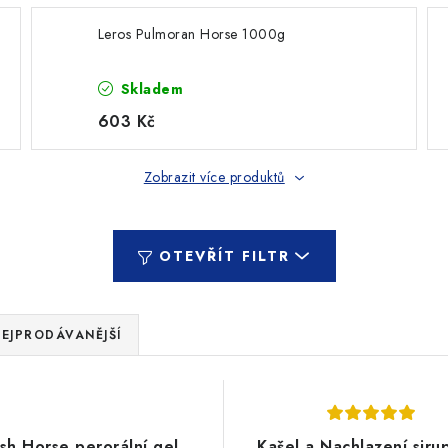
Leros Pulmoran Horse 1000g
Skladem
603 Kč
Zobrazit více produktů
OTEVŘÍT FILTR
EJPRODÁVANĚJŠÍ
sh Horse perorální gel
Kašel a Nachlazení siru