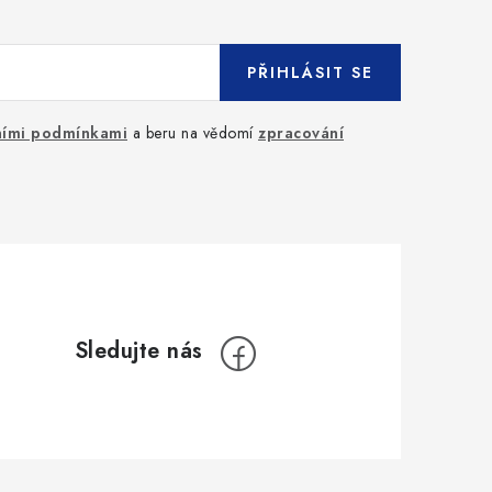
PŘIHLÁSIT SE
ími podmínkami
a beru na vědomí
zpracování