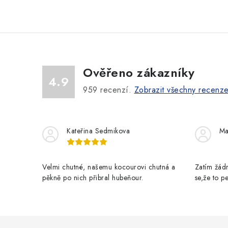
á
d
a
c
Ověřeno zákazníky
í
4.9
p
959
recenzí.
Zobrazit všechny recenz
r
v
Kateřina Sedmikova
Ma
k
y
Velmi chutné, našemu kocourovi chutná a
Zatím žádn
v
pěkně po nich přibral hubeňour.
se,že to 
ý
p
i