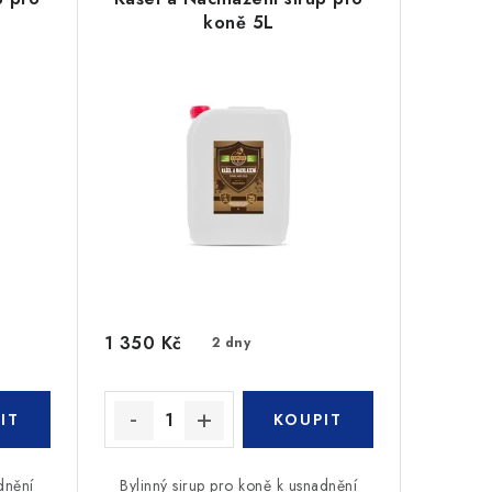
koně 5L
1 350 Kč
2 dny
dnění
Bylinný sirup pro koně k usnadnění