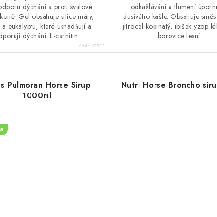
odporu dýchání a proti svalové
odkašlávání a tlumení úporn
koně. Gel obsahuje silice máty,
dusivého kašle. Obsahuje směs 
 a eukalyptu, které usnadňují a
jitrocel kopinatý, ibišek yzop lé
porují dýchání. L-carnitin...
borovice lesní.
Kód:
47533
s Pulmoran Horse Sirup
Nutri Horse Broncho siru
1000ml
a