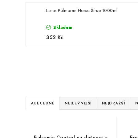
Leros Pulmoran Horse Sirup 1000ml
Skladem
352 Kč
Ř
ABECEDNĚ
NEJLEVNĚJŠÍ
NEJDRAŽŠÍ
N
a
V
z
ý
e
Balsamic Control na dušnost a
Fre