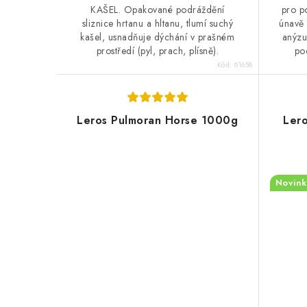
KAŠEL. Opakované podráždění
pro p
sliznice hrtanu a hltanu, tlumí suchý
únavě 
kašel, usnadňuje dýchání v prašném
anýzu
prostředí (pyl, prach, plísně).
pod
Kód:
81658
Leros Pulmoran Horse 1000g
Lero
Novink