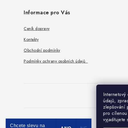
á
Informace pro Vás
p
a
Ceník dopravy
t
Kontakty
í
Obchodní podmínky
Podmínky ochrany osobních údajů
Internetový
O
údajů, zpra
zlepšování 
pro cílenou
vyjadřujete
Chcete slevu na