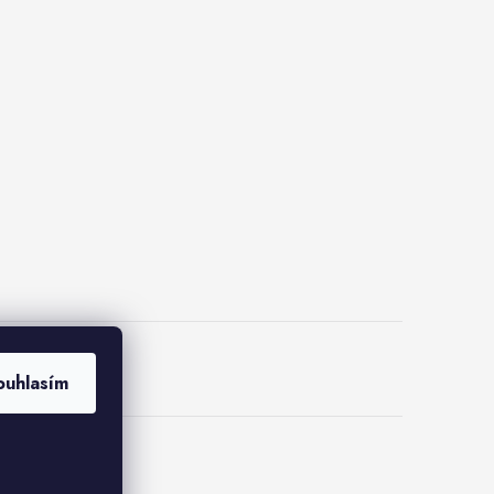
lus
ouhlasím