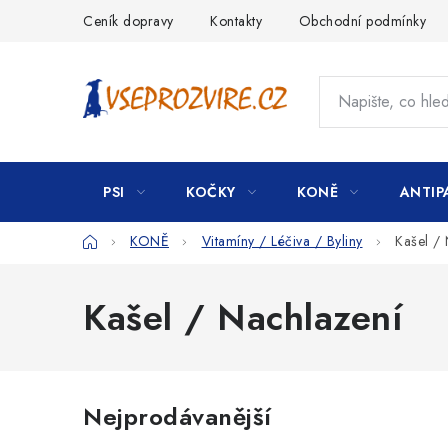
Přejít
Ceník dopravy
Kontakty
Obchodní podmínky
na
obsah
PSI
KOČKY
KONĚ
ANTIP
Domů
KONĚ
Vitamíny / Léčiva / Byliny
Kašel /
Kašel / Nachlazení
Nejprodávanější