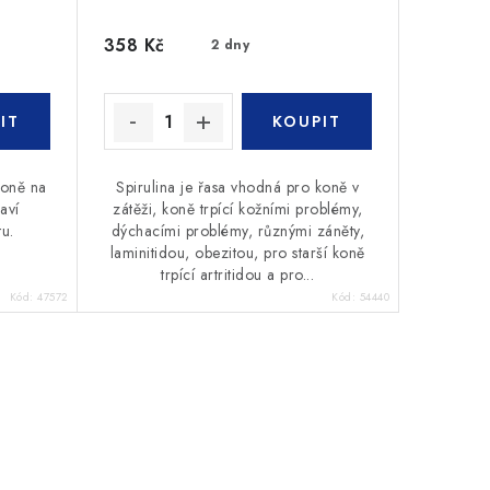
358 Kč
2 dny
koně na
Spirulina je řasa vhodná pro koně v
aví
zátěži, koně trpící kožními problémy,
u.
dýchacími problémy, různými záněty,
laminitidou, obezitou, pro starší koně
trpící artritidou a pro...
Kód:
47572
Kód:
54440