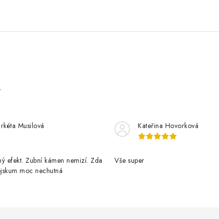
e
rkéta Musilová
Kateřina Hovorková
ý efekt. Zubní kámen nemizí. Zda
Vše super
pejskum moc nechutná