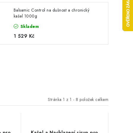
Balsamic Control na dušnost a chronický
kašel 1000g
Skladem
1 529 Kč
Stránka
1
z
1
-
8
položek celkem
p pro
Kašel a Nachlazení sirup pro