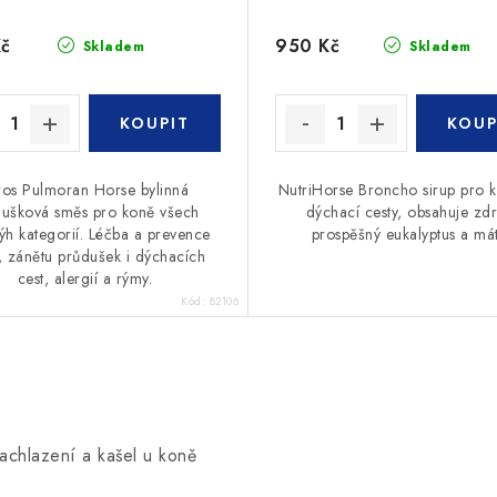
Kč
950 Kč
Skladem
Skladem
ros Pulmoran Horse bylinná
NutriHorse Broncho sirup pro 
dušková směs pro koně všech
dýchací cesty, obsahuje zdr
ýh kategorií. Léčba a prevence
prospěšný eukalyptus a mát
, zánětu průdušek i dýchacích
cest, alergií a rýmy.
Kód:
82106
chlazení a kašel u koně