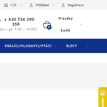
CZK
Přihlášení
Registrace
Prázdný
+ 420 734 390
258
NÁKUPNÍ
(po – pá: 7:00 – 16:00)
košík
KOŠÍK
KRÁLÍCI/HLODAVCI/PTÁCI
SLEVY
ZNAČKY