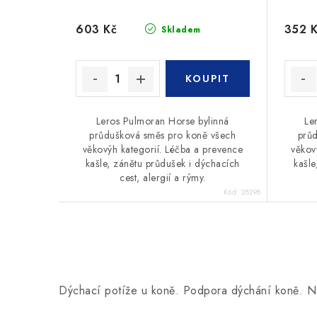
603 Kč
352 
Skladem
Leros Pulmoran Horse bylinná
Le
průdušková směs pro koně všech
prů
věkovýh kategorií. Léčba a prevence
věkov
kašle, zánětu průdušek i dýchacích
kašle
cest, alergií a rýmy.
Kód:
28298
O
v
Dýchací potíže u koně. Podpora dýchání koně. Na
l