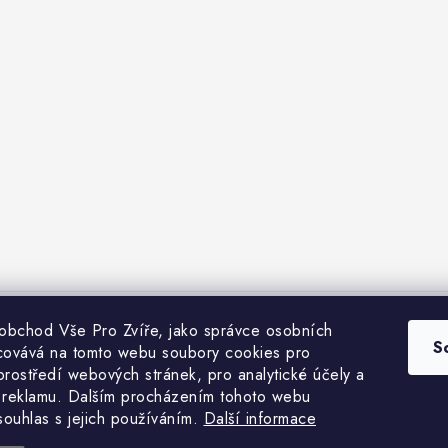
 obchod Vše Pro Zvíře, jako správce osobních
bchodní podmínky
Heuréka recenze
VseProZvire.cz 2011-2024
VetP
S
covává na tomto webu soubory cookies pro
prostředí webových stránek, pro analytické účely a
 reklamu. Dalším procházením tohoto webu
 souhlas s jejich používáním.
Další informace
Copyright 2026
Vše Pro Zvíře
. Všechna práva vyhrazena.