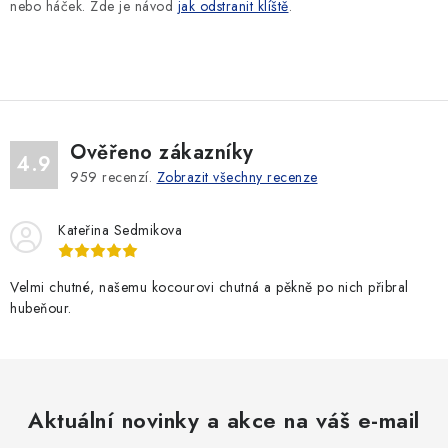
l
nebo háček. Zde je návod
jak odstranit klíště
.
á
d
a
c
í
Ověřeno zákazníky
p
4.9
959
recenzí.
Zobrazit všechny recenze
r
v
Kateřina Sedmikova
k
y
v
Velmi chutné, našemu kocourovi chutná a pěkně po nich přibral
hubeňour.
ý
p
i
s
u
Aktuální novinky a akce na váš e-mail