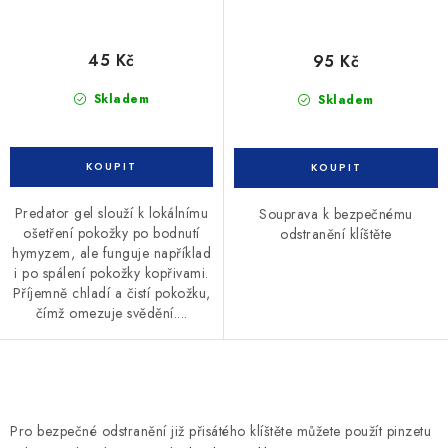
45 Kč
95 Kč
Skladem
Skladem
Predator gel slouží k lokálnímu
Souprava k bezpečnému
ošetření pokožky po bodnutí
odstranění klíštěte
hymyzem, ale funguje například
i po spálení pokožky kopřivami.
Příjemně chladí a čistí pokožku,
čímž omezuje svědění....
O
v
Pro bezpečné odstranění již přisátého klíštěte můžete použít pinzetu