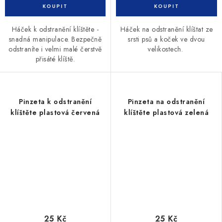
Háček k odstranění klíštěte -
Háček na odstranění klíštat ze
snadná manipulace. Bezpečně
srsti psů a koček ve dvou
odstraníte i velmi malé čerstvě
velikostech.
přisáté klíště.
Pinzeta k odstranění
Pinzeta na odstranění
klíštěte plastová červená
klíštěte plastová zelená
25 Kč
25 Kč