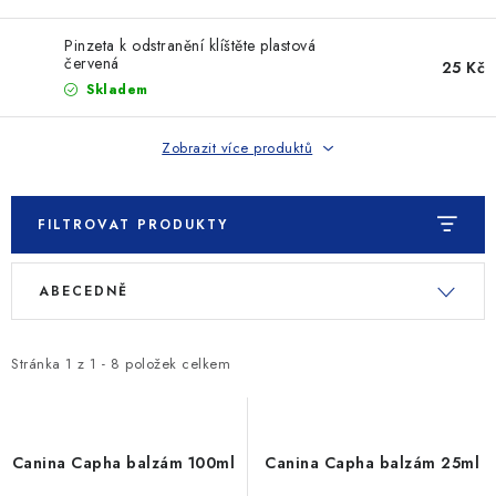
SLEVY
Pinzeta k odstranění klíštěte plastová
ZNAČKY
červená
25 Kč
Skladem
Ceník dopravy
Kontakty
Obchodní podmínky
Zobrazit více produktů
Podmínky ochrany osobních údajů
FILTROVAT PRODUKTY
V
Ř
ABECEDNĚ
ý
a
p
z
i
e
Stránka
1
z
1
-
8
položek celkem
s
n
p
í
r
p
Canina Capha balzám 100ml
Canina Capha balzám 25ml
o
r