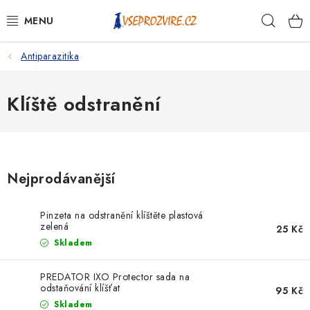
Přejít
Hleda
na
obsah
Antiparazitika
PSI
KOČKY
Klíště odstranění
KONĚ
ANTIPARAZITIKA
Nejprodávanější
PRO CHOVATELE
Pinzeta na odstranění klíštěte plastová
zelená
25 Kč
NA NEMOCI
Skladem
KRÁLÍCI/HLODAVCI/PTÁCI
PREDATOR IXO Protector sada na
odstaňování klíšťat
95 Kč
Skladem