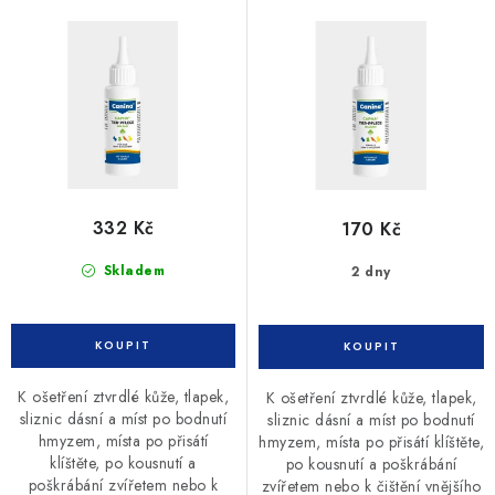
d
o
u
d
k
u
t
k
ů
t
ů
332 Kč
170 Kč
Skladem
2 dny
K ošetření ztvrdlé kůže, tlapek,
K ošetření ztvrdlé kůže, tlapek,
sliznic dásní a míst po bodnutí
sliznic dásní a míst po bodnutí
hmyzem, místa po přisátí
hmyzem, místa po přisátí klíštěte,
klíštěte, po kousnutí a
po kousnutí a poškrábání
poškrábání zvířetem nebo k
zvířetem nebo k čištění vnějšího