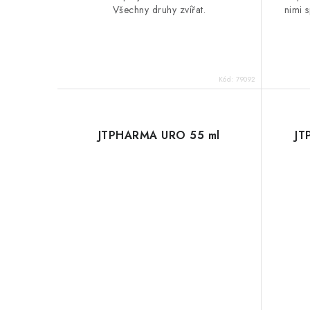
Všechny druhy zvířat.
nimi 
Kód:
79092
JTPHARMA URO 55 ml
JT