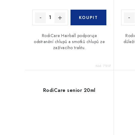
RodiCare Hairball podporuje
Rodi
odstranění chlupů a smotků chlupů ze
důleži
zažívacího traktu.
Kód:
71937
RodiCare senior 20ml