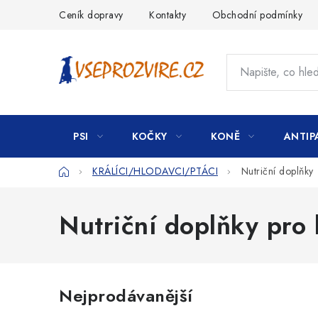
Přejít
Ceník dopravy
Kontakty
Obchodní podmínky
na
obsah
PSI
KOČKY
KONĚ
ANTIP
Domů
KRÁLÍCI/HLODAVCI/PTÁCI
Nutriční doplňky
Nutriční doplňky pro
Nejprodávanější