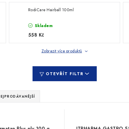
RodiCare Hairball 100ml
Skladem
558 Kč
Zobrazit více produktů
OTEVŘÍT FILTR
EJPRODÁVANĚJŠÍ
rmatan Plus plv 100 g
JTPHARMA GASTRO 55