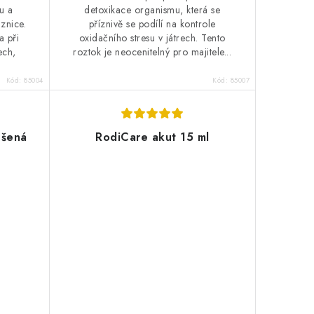
u a
detoxikace organismu, která se
iznice.
příznivě se podílí na kontrole
a při
oxidačního stresu v játrech. Tento
ech,
roztok je neocenitelný pro majitele...
Kód:
85004
Kód:
85007
ušená
RodiCare akut 15 ml