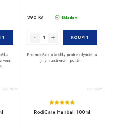
290 Kč
Skladem
očku.
Pro morčata a králíky proti nadýmání a
ervení.
jiným zažívacím potížím.
u.
Kód:
68309
Kód:
53869
ml
RodiCare Hairball 100ml