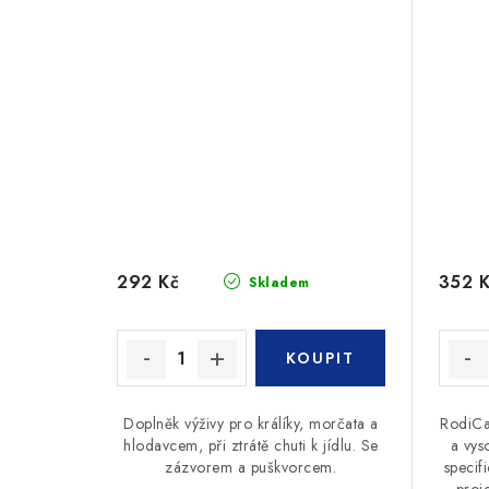
292 Kč
352 
Skladem
Doplněk výživy pro králíky, morčata a
RodiCa
hlodavcem, při ztrátě chuti k jídlu. Se
a vys
zázvorem a puškvorcem.
specif