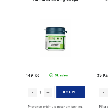
p
n
i
í
s
p
p
r
r
o
o
d
d
u
u
k
149 Kč
33 Kč
Skladem
k
t
t
ů
ů
Prevence průjmu s obsahem tanninu.
Přípra