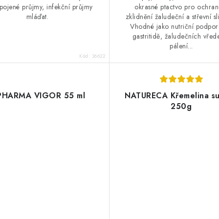
spojené průjmy, infekční průjmy
okrasné ptactvo pro ochran
mláďat.
zklidnění žaludeční a střevní sl
Vhodné jako nutriční podpor
gastritidě, žaludečních vřed
pálení...
Kód:
36622
PHARMA VIGOR 55 ml
NATURECA Křemelina s
250g