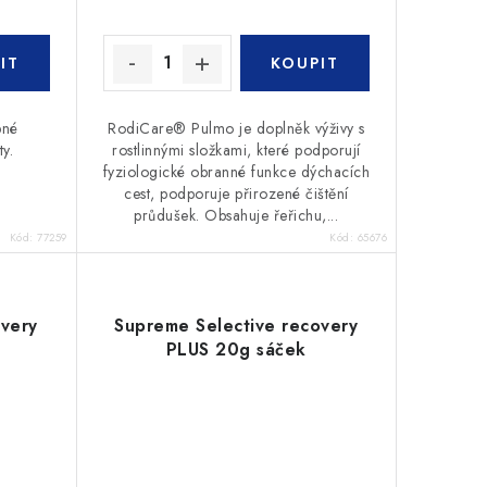
bné
RodiCare® Pulmo je doplněk výživy s
y.
rostlinnými složkami, které podporují
fyziologické obranné funkce dýchacích
cest, podporuje přirozené čištění
průdušek. Obsahuje řeřichu,...
Kód:
77259
Kód:
65676
overy
Supreme Selective recovery
PLUS 20g sáček