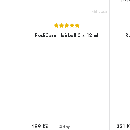
proj
Kód:
70292
RodiCare Hairball 3 x 12 ml
R
499 Kč
321 K
2 dny