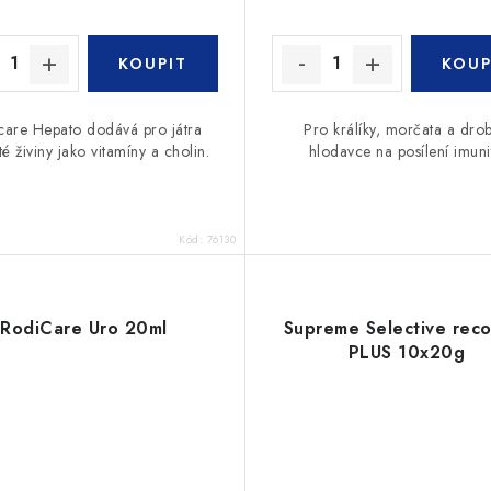
care Hepato dodává pro játra
Pro králíky, morčata a dro
té živiny jako vitamíny a cholin.
hlodavce na posílení imunit
Kód:
76130
RodiCare Uro 20ml
Supreme Selective rec
PLUS 10x20g