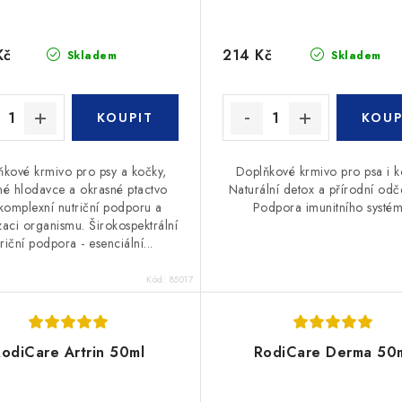
Kč
214 Kč
Skladem
Skladem
ňkové krmivo pro psy a kočky,
Doplňkové krmivo pro psa i k
é hlodavce a okrasné ptactvo
Naturální detox a přírodní odč
komplexní nutriční podporu a
Podpora imunitního systém
izaci organismu. Širokospektrální
riční podpora - esenciální...
Kód:
85017
odiCare Artrin 50ml
RodiCare Derma 50