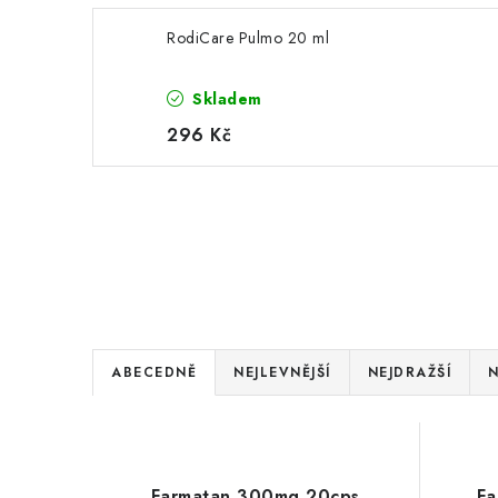
RodiCare Pulmo 20 ml
Skladem
296 Kč
Ř
ABECEDNĚ
NEJLEVNĚJŠÍ
NEJDRAŽŠÍ
N
a
V
z
ý
e
Farmatan 300mg 20cps
Fa