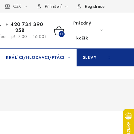
CZK
Přihlášení
Registrace
Prázdný
+ 420 734 390
258
NÁKUPNÍ
(po – pá: 7:00 – 16:00)
košík
KOŠÍK
KRÁLÍCI/HLODAVCI/PTÁCI
SLEVY
ZNAČKY