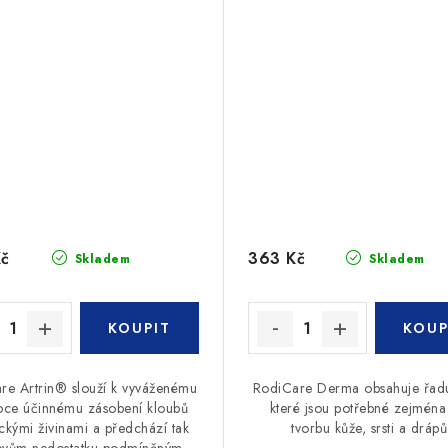
Kč
363 Kč
Skladem
Skladem
re Artrin® slouží k vyváženému
RodiCare Derma obsahuje řadu
oce účinnému zásobení kloubů
které jsou potřebné zejména
ickými živinami a předchází tak
tvorbu kůže, srsti a drápů