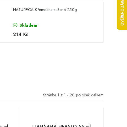
NATURECA Křemelina sušená 250g
Skladem
214 Kč
Stránka
1
z
1
-
20
položek celkem
 ml
JTPHARMA HEPATO 55 ml