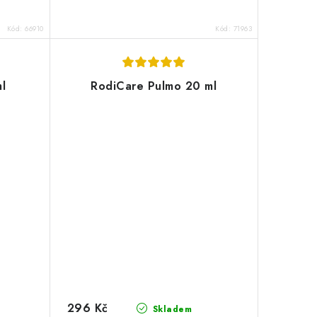
Kód:
66910
Kód:
71963
l
RodiCare Pulmo 20 ml
296 Kč
Skladem