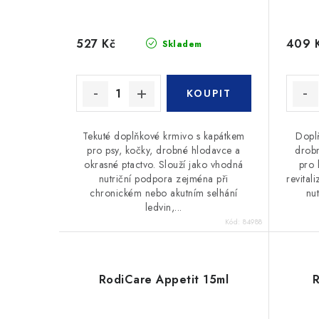
527 Kč
409 
Skladem
Tekuté doplňkové krmivo s kapátkem
Dopl
pro psy, kočky, drobné hlodavce a
drobn
okrasné ptactvo. Slouží jako vhodná
pro 
nutriční podpora zejména při
revital
chronickém nebo akutním selhání
nut
ledvin,...
Kód:
84988
RodiCare Appetit 15ml
R