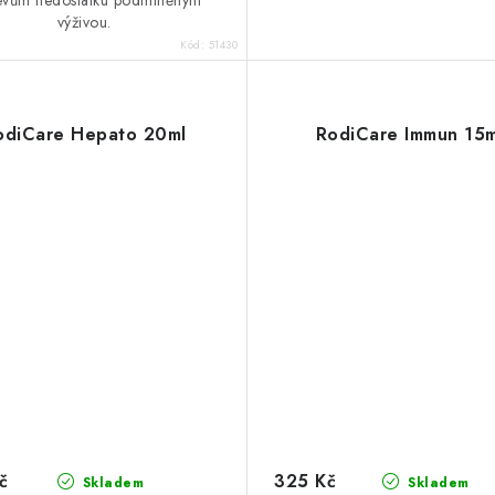
evům nedostatku podmíněným
výživou.
Kód:
51430
odiCare Hepato 20ml
RodiCare Immun 15m
č
325 Kč
Skladem
Skladem