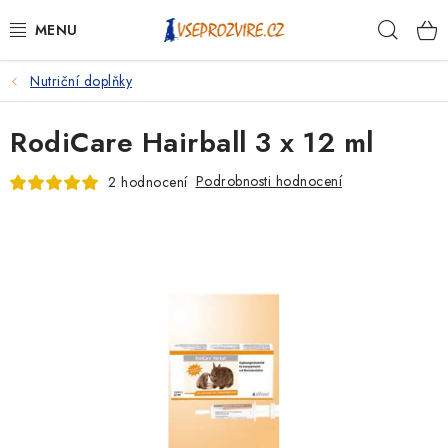
Přejít
Hleda
na
obsah
Nutriční doplňky
PSI
RodiCare Hairball 3 x 12 ml
KOČKY
Podrobnosti hodnocení
2 hodnocení
KONĚ
ANTIPARAZITIKA
PRO CHOVATELE
NA NEMOCI
KRÁLÍCI/HLODAVCI/PTÁCI