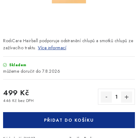
SLEVY
ZNAČKY
Ceník dopravy
Kontakty
Obchodní podmínky
RodiCare Hairball podporuje odstranění chlupů a smotků chlupů ze
Podmínky ochrany osobních údajů
zažívacího traktu.
Více informací
Skladem
7.8.2026
499 Kč
446 Kč bez DPH
Měrná cena:
PŘIDAT DO KOŠÍKU