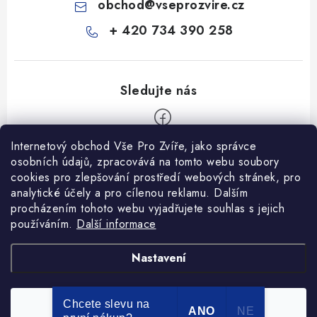
obchod
@
vseprozvire.cz
+ 420 734 390 258
Internetový obchod Vše Pro Zvíře, jako správce
Z
osobních údajů, zpracovává na tomto webu soubory
á
cookies pro zlepšování prostředí webových stránek, pro
Informace pro Vás
analytické účely a pro cílenou reklamu. Dalším
p
procházením tohoto webu vyjadřujete souhlas s jejich
a
Ceník dopravy
používáním.
Další informace
t
Kontakty
í
Obchodní podmínky
Heuréka recenze
VseProZvire.cz 2011-2024
Nastavení
VetPlus
Obchodní podmínky
Podmínky ochrany osobních údajů
Chcete slevu na
Souhlasím
Copyright 2026
Vše Pro Zvíře
. Všechna práva vyhrazena.
ANO
NE