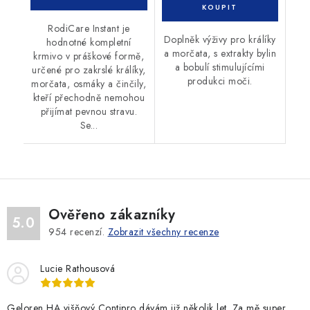
RodiCare Instant je
Doplněk výživy pro králíky
hodnotné kompletní
a morčata, s extrakty bylin
krmivo v práškové formě,
a bobulí stimulujícími
určené pro zakrslé králíky,
produkci moči.
morčata, osmáky a činčily,
kteří přechodně nemohou
přijímat pevnou stravu.
Se...
Ověřeno zákazníky
5.0
954
recenzí.
Zobrazit všechny recenze
Lucie Rathousová
Geloren HA višňový Contipro dávám již několik let. Za mě super.