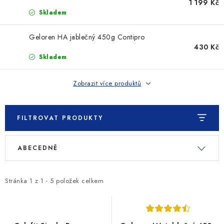
SLEVY
1 199 Kč
Skladem
ZNAČKY
Geloren HA jablečný 450g Contipro
430 Kč
Ceník dopravy
Kontakty
Obchodní podmínky
Skladem
Podmínky ochrany osobních údajů
Zobrazit více produktů
FILTROVAT PRODUKTY
V
Ř
ABECEDNĚ
ý
a
p
z
i
e
Stránka
1
z
1
-
5
položek celkem
s
n
p
í