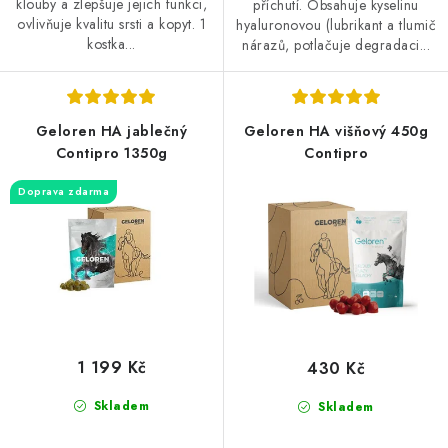
klouby a zlepšuje jejich funkci,
příchutí. Obsahuje kyselinu
ovlivňuje kvalitu srsti a kopyt. 1
hyaluronovou (lubrikant a tlumič
kostka...
nárazů, potlačuje degradaci...
Geloren HA jablečný
Geloren HA višňový 450g
Contipro 1350g
Contipro
Doprava zdarma
1 199 Kč
430 Kč
Skladem
Skladem