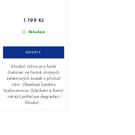
1 199 Kč
Skladem
Kloubní výživa pro koně
Geloren ve formě chutných
želatinových kostek s příchutí
višní. Obsahuje kyselinu
hyaluronovou (lubrikant a tlumič
nárazů,potlačuje degradaci
kloubní...
O