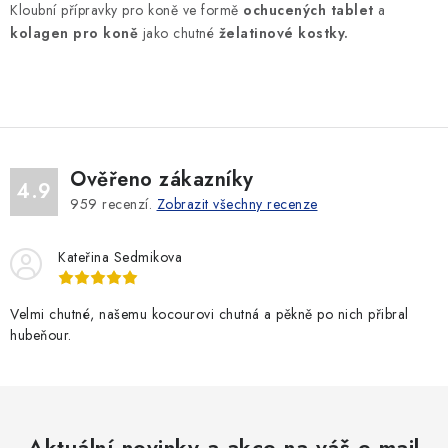
v
Kloubní přípravky pro koně ve formě
ochucených tablet
a
l
kolagen pro koně
jako chutné
želatinové kostky.
á
d
a
c
í
Ověřeno zákazníky
p
4.9
959
recenzí.
Zobrazit všechny recenze
r
v
Kateřina Sedmikova
k
y
v
Velmi chutné, našemu kocourovi chutná a pěkně po nich přibral
hubeňour.
ý
p
i
s
u
Aktuální novinky a akce na váš e-mail