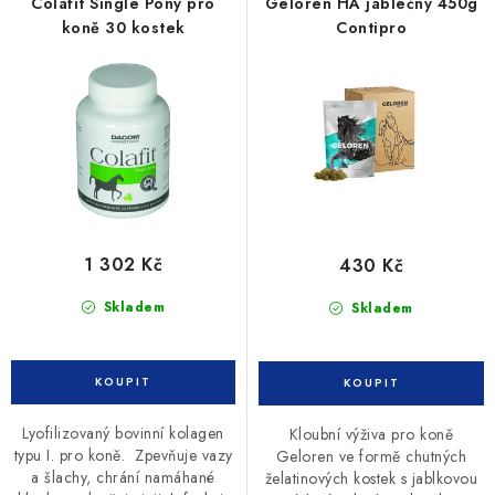
r
p
Colafit Single Pony pro
Geloren HA jablečný 450g
o
r
koně 30 kostek
Contipro
d
o
u
d
k
u
t
k
ů
t
ů
1 302 Kč
430 Kč
Skladem
Skladem
Lyofilizovaný bovinní kolagen
Kloubní výživa pro koně
typu I. pro koně. Zpevňuje vazy
Geloren ve formě chutných
a šlachy, chrání namáhané
želatinových kostek s jablkovou