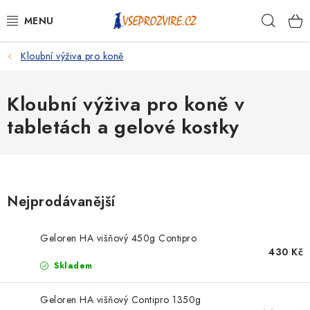
Přejít
Hleda
na
obsah
Kloubní výživa pro koně
PSI
KOČKY
Kloubní výživa pro koně v
tabletách a gelové kostky
KONĚ
ANTIPARAZITIKA
Nejprodávanější
PRO CHOVATELE
Geloren HA višňový 450g Contipro
NA NEMOCI
430 Kč
Skladem
KRÁLÍCI/HLODAVCI/PTÁCI
Geloren HA višňový Contipro 1350g