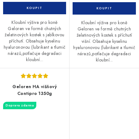
Kloubní výživa pro koně
Kloubní výživa pro koně
Geloren ve formě chutných
Geloren ve formě chutných
želatinových kostek s jablkovou
želatinových kostek s příchutí
příchutí. Obsahuje kyselinu
višní. Obsahuje kyselinu
hyaluronovou (lubrikant a tlumič
hyaluronovou (lubrikant a tlumič
nárazů,potlačuje degradaci
nárazů,potlačuje degradaci
kloubní...
kloubní...
Geloren HA višňový
Contipro 1350g
Doprava zdarma