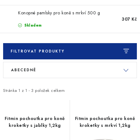
SLEVY
Konopné pamlsky pro koně s mrkví 500 g
ZNAČKY
307 Kč
Skladem
Ceník dopravy
Kontakty
Obchodní podmínky
Podmínky ochrany osobních údajů
FILTROVAT PRODUKTY
V
Ř
ABECEDNĚ
ý
a
p
z
i
e
Stránka
1
z
1
-
3
položek celkem
s
n
p
í
r
p
Fitmin pochoutka pro koně
Fitmin pochoutka pro koně
o
r
kroketky s jablky 1,2kg
kroketky s mrkví 1,2kg
d
o