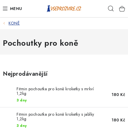
Přejít
Hleda
na
obsah
KONĚ
PSI
KOČKY
Pochoutky pro koně
KONĚ
ANTIPARAZITIKA
Nejprodávanější
PRO CHOVATELE
Fitmin pochoutka pro koně kroketky s mrkví
1,2kg
180 Kč
NA NEMOCI
3 dny
KRÁLÍCI/HLODAVCI/PTÁCI
Fitmin pochoutka pro koně kroketky s jablky
1,2kg
180 Kč
3 dny