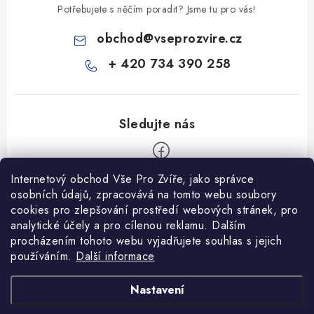
Potřebujete s něčím poradit? Jsme tu pro vás!
obchod
@
vseprozvire.cz
+ 420 734 390 258
Internetový obchod Vše Pro Zvíře, jako správce
Z
osobních údajů, zpracovává na tomto webu soubory
á
cookies pro zlepšování prostředí webových stránek, pro
Informace pro Vás
p
analytické účely a pro cílenou reklamu. Dalším
procházením tohoto webu vyjadřujete souhlas s jejich
a
Ceník dopravy
používáním.
Další informace
t
Kontakty
í
Obchodní podmínky
Heuréka recenze
VseProZvire.cz 2011-2024
Nastavení
VetPlus
Obchodní podmínky