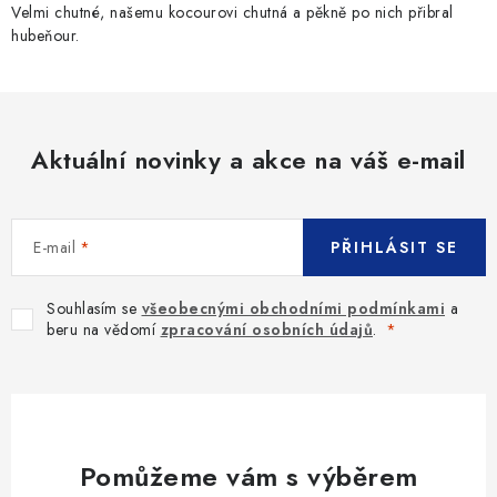
y
Velmi chutné, našemu kocourovi chutná a pěkně po nich přibral
v
hubeňour.
ý
p
i
s
Aktuální novinky a akce na váš e-mail
u
E-mail
PŘIHLÁSIT SE
Souhlasím se
všeobecnými obchodními podmínkami
a
beru na vědomí
zpracování osobních údajů
.
Pomůžeme vám s výběrem