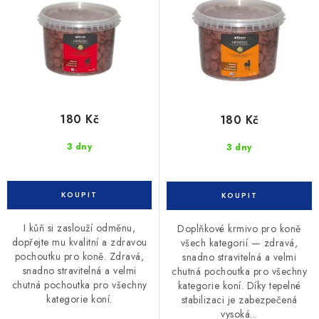
u
d
k
u
t
k
ů
t
ů
180 Kč
180 Kč
3 dny
3 dny
I kůň si zaslouží odměnu,
Doplňkové krmivo pro koně
dopřejte mu kvalitní a zdravou
všech kategorií — zdravá,
pochoutku pro koně. Zdravá,
snadno stravitelná a velmi
snadno stravitelná a velmi
chutná pochoutka pro všechny
chutná pochoutka pro všechny
kategorie koní. Díky tepelné
kategorie koní.
stabilizaci je zabezpečená
vysoká...