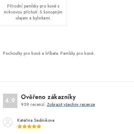
Přírodní pamlsky pro koně s
mrkvovou příchutí. S konopným
olejem a bylinkami.
O
v
Pochoutky pro koně a hříbata. Pamlsky pro koně.
l
á
d
a
c
Ověřeno zákazníky
í
4.9
p
959
recenzí.
Zobrazit všechny recenze
r
v
Kateřina Sedmikova
k