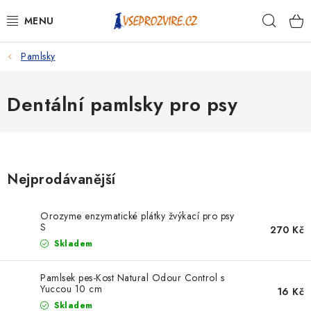
Přejít
Hleda
na
obsah
Pamlsky
PSI
KOČKY
Dentální pamlsky pro psy
KONĚ
ANTIPARAZITIKA
Nejprodávanější
PRO CHOVATELE
Orozyme enzymatické plátky žvýkací pro psy
S
270 Kč
NA NEMOCI
Skladem
KRÁLÍCI/HLODAVCI/PTÁCI
Pamlsek pes-Kost Natural Odour Control s
Yuccou 10 cm
16 Kč
Skladem