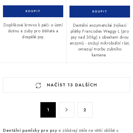
Doplňkové krmivo k péči o ústní
Dentální enzymatické žvýkací
dutinu a zuby pro štěňata a
plátky Francodex Weggy L (pro
dospělé psy.
psy nad 30kg) s obsahem dvou
enzymů - snižují mikrobiální růst,
omezují tvorbu zubního
kamene.
O
NAČÍST 13 DALŠÍCH
v
l
á
S
d
1
2
t
a
r
c
á
Dentální pamlsky pro psy
si získávají stále na větší oblibě u