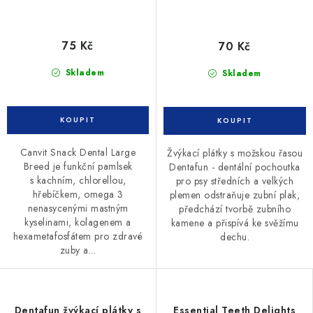
75 Kč
70 Kč
Skladem
Skladem
Canvit Snack Dental Large
Žvýkací plátky s možskou řasou
Breed je funkční pamlsek
Dentafun - dentální pochoutka
s kachním, chlorellou,
pro psy středních a velkých
hřebíčkem, omega 3
plemen odstraňuje zubní plak,
nenasycenými mastným
předchází tvorbě zubního
kyselinami, kolagenem a
kamene a přispívá ke svěžímu
hexametafosfátem pro zdravé
dechu.
zuby a...
Dentafun žvýkací plátky s
Essential Teeth Delights