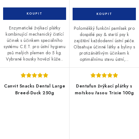
Enzymatické žvýkací plátky
Poloměkký funkční pamlsek pro
kombinující mechanický čistící
dospělé psy & starší psy k
účinek s účinkem speciálního
zajištění každodenní ústní péče.
systému C.E.T. pro ústní hygienu
Obsahuje účinné látky a byliny s
psů malých plemen do 5 kg.
protizánětlivým účinkem k
Vybrané kousky hovězí kůže...
optimálnímu stavu ústní,...
Canvit Snacks Dental Large
Dentafun žvýkací plátky s
Breed-Duck 250g
mořskou řasou Trixie 100g