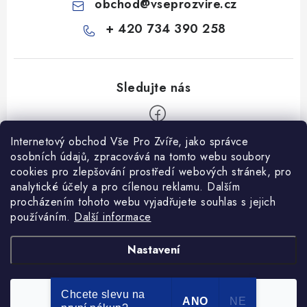
obchod
@
vseprozvire.cz
+ 420 734 390 258
Internetový obchod Vše Pro Zvíře, jako správce
Z
osobních údajů, zpracovává na tomto webu soubory
á
cookies pro zlepšování prostředí webových stránek, pro
Informace pro Vás
p
analytické účely a pro cílenou reklamu. Dalším
procházením tohoto webu vyjadřujete souhlas s jejich
a
Ceník dopravy
používáním.
Další informace
t
Kontakty
í
Obchodní podmínky
Heuréka recenze
VseProZvire.cz 2011-2024
Nastavení
VetPlus
Obchodní podmínky
Podmínky ochrany osobních údajů
Chcete slevu na
Souhlasím
Copyright 2026
Vše Pro Zvíře
. Všechna práva vyhrazena.
ANO
NE