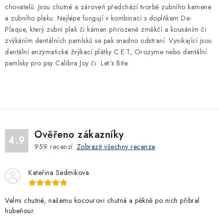
n
í
chovatelů. Jsou chutné a zároveň předchází tvorbě zubního kamene
k
p
a zubního plaku. Nejlépe fungují v kombinaci s doplňkem De-
o
r
Plaque, který zubní plak či kámen přirozeně změkčí a kousáním či
v
v
zvýkáním dentálních pamlsků se pak snadno odstraní. Vynikající jsou
á
k
dentální enzymatické žvýkací plátky C.E.T, Orozyme nebo dentální
n
pamlsky pro psy Calibra Joy či
Let´s Bite.
y
í
v
ý
p
i
s
Ověřeno zákazníky
4.9
u
959
recenzí.
Zobrazit všechny recenze
Kateřina Sedmikova
Velmi chutné, našemu kocourovi chutná a pěkně po nich přibral
hubeňour.