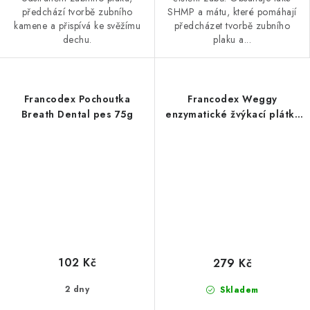
předchází tvorbě zubního
SHMP a mátu, které pomáhají
kamene a přispívá ke svěžímu
předcházet tvorbě zubního
dechu.
plaku a...
Francodex Pochoutka
Francodex Weggy
Breath Dental pes 75g
enzymatické žvýkací plátky
L 490g
102 Kč
279 Kč
2 dny
Skladem