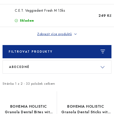
SLEVY
C.E.T. Veggiedent Fresh M 15ks
ZNAČKY
249 Kč
Skladem
Ceník dopravy
Kontakty
Obchodní podmínky
Zobrazit více produktů
Podmínky ochrany osobních údajů
FILTROVAT PRODUKTY
V
Ř
ABECEDNĚ
ý
a
p
z
i
e
Stránka
1
z
2
-
33
položek celkem
s
n
p
í
r
p
BOHEMIA HOLISTIC
BOHEMIA HOLISTIC
o
r
Granola Dental Bites with
Granola Dental Sticks with