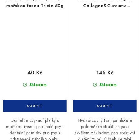
mořskou řasou Trixie 50g
Collagen&Curcuma
7ks/250g
40 Kč
145 Kč
Skladem
Skladem
Dentafun žvýkací plátky s
Hvězdicovitý tvar pamlsku a
mořskou řasou pro malé psy -
poloměkká struktura jsou
dentální pamlsky pro psy k
skvělým základem pro efektivní
odstranění zubního plaku,
čištění zubů. Obsahuje také