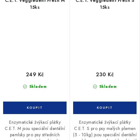
C.E.T. Veggiedent Fresh M
C.E.T. Veggiedent Fresh S
15ks
15ks
249 Kč
230 Kč
Skladem
Skladem
Enzymatické žvýkací plátky
Enzymatické žvýkací plátky
C.E.T. M jsou speciální dentální
C.E.T. S pro psy malých plemen
pamlsky pro psy středních
(5 - 10kg) jsou speciální dentální