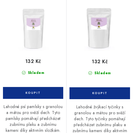
MINT 200g
MINT 8ks
d
o
u
d
k
u
t
k
ů
t
ů
132 Kč
132 Kč
Skladem
Skladem
Lahodné psí pamlsky s granolou
Lahodné žvýkací tyčinky s
a mátou pro svěží dech. Tyto
granolou a mátou pro svěží
pamlsky pomáhají předcházet
dech. Tyto tyčinky pomáhají
zubnímu plaku a zubnímu
předcházet zubnímu plaku a
kameni díky aktivním složkám.
zubnímu kameni díky aktivním