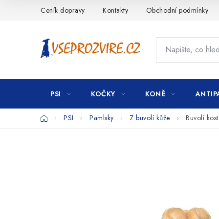
Přejít
Ceník dopravy
Kontakty
Obchodní podmínky
na
obsah
PSI
KOČKY
KONĚ
ANTIP
Domů
PSI
Pamlsky
Z buvolí kůže
Buvolí kos