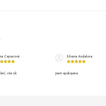
e
řina Cejnarová
Silvana Andelova
ání, vše ok
Jsem spokojena