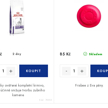
č
85 Kč
2 dny
Skladem
icky ověřené kompletní krmivo,
Frisbee z Eva pěny.
 účinně snižuje tvorbu zubního
kamene.
Kód:
78955