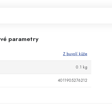
vé parametry
Z buvolí kůže
0.1 kg
4011905276212