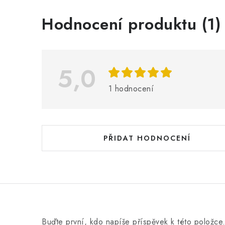
V
Hodnocení produktu (1)
ý
p
i
5,0
s
1 hodnocení
h
o
d
PŘIDAT HODNOCENÍ
n
o
c
e
n
Buďte první, kdo napíše příspěvek k této položce