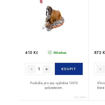
415 Kč
872 K
Skladem
Poduška pro psy vyplněna 100%
Klin
polyesterem.
které
Kód:
52441