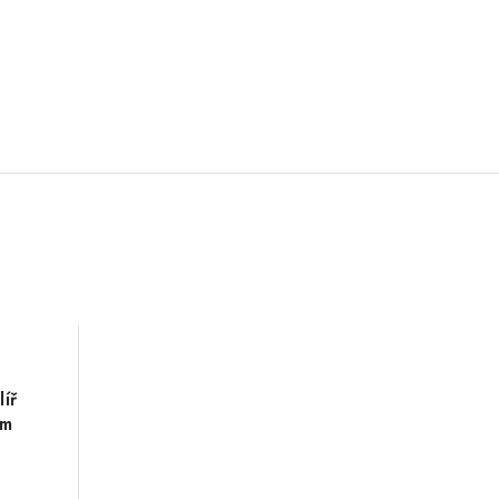
líř
cm