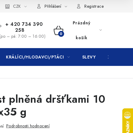
CZK
Přihlášení
Registrace
Prázdný
+ 420 734 390
258
NÁKUPNÍ
(po – pá: 7:00 – 16:00)
košík
KOŠÍK
KRÁLÍCI/HLODAVCI/PTÁCI
SLEVY
ZNAČKY
st plněná dršťkami 10
x35 g
Podrobnosti hodnocení
ní