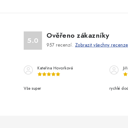
Ověřeno zákazníky
5.0
957
recenzí.
Zobrazit všechny recenz
Kateřina Hovorková
Ji
Vše super
rychlé dod