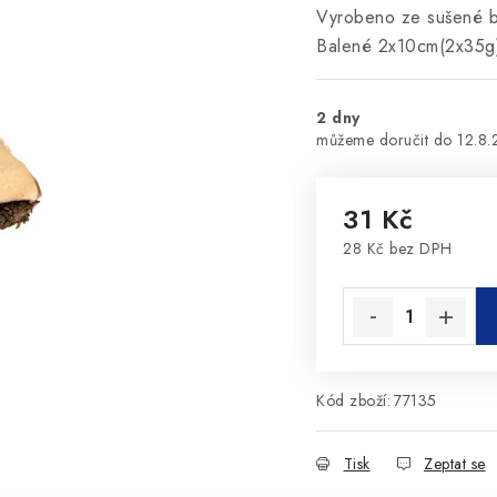
Vyrobeno ze sušené bu
Balené 2x10cm(2x35g
2 dny
12.8
31 Kč
28 Kč bez DPH
Měrná cena:
Kód zboží:
77135
Tisk
Zeptat se