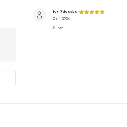
Iva Záveská
23.4.2026
Super
.