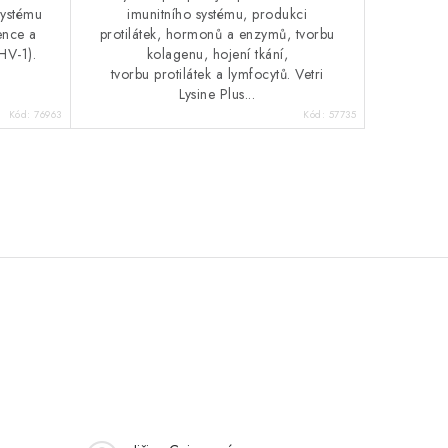
systému
imunitního systému, produkci
ence a
protilátek, hormonů a enzymů, tvorbu
HV-1).
kolagenu, hojení tkání,
tvorbu protilátek a lymfocytů. Vetri
Lysine Plus...
Kód:
76963
Kód:
57735