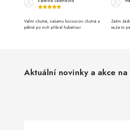
Kateřina Sedmikova
Ma
p
r
Velmi chutné, našemu kocourovi chutná a
Zatím žádn
v
pěkně po nich přibral hubeňour.
se,že to 
k
y
v
ý
Aktuální novinky a akce na 
p
i
s
u