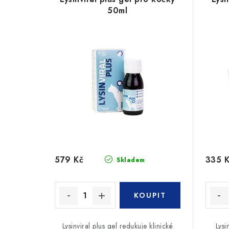
p
50ml
n
i
í
s
p
p
r
r
o
o
d
d
u
u
k
579 Kč
335 
Skladem
k
t
t
ů
ů
Lysinviral plus gel redukuje klinické
Lysi