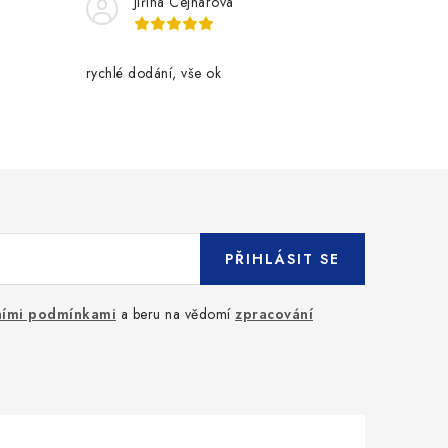
Jiřina Cejnarová
rychlé dodání, vše ok
PŘIHLÁSIT SE
ími podmínkami
a beru na vědomí
zpracování