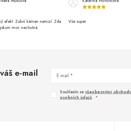
rkéta Musilová
Kateřina Hovorková
ý efekt. Zubní kámen nemizí. Zda
Vše super
pejskum moc nechutná
váš e-mail
E-mail
Souhlasím se
všeobecnými obchodn
osobních údajů
.