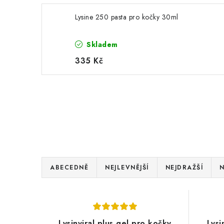
Lysine 250 pasta pro kočky 30ml
Skladem
335 Kč
Ř
ABECEDNĚ
NEJLEVNĚJŠÍ
NEJDRAŽŠÍ
N
a
V
z
ý
e
Lysinviral plus gel pro kočky
Lysi