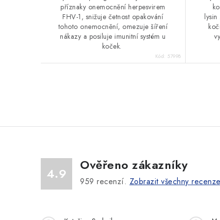
příznaky onemocnění herpesvirem
ko
FHV-1, snižuje četnost opakování
lysi
tohoto onemocnění, omezuje šíření
koči
nákazy a posiluje imunitní systém u
vy
koček.
Kód:
57998
O
v
l
á
Ověřeno zákazníky
d
4.9
a
959
recenzí.
Zobrazit všechny recenz
c
í