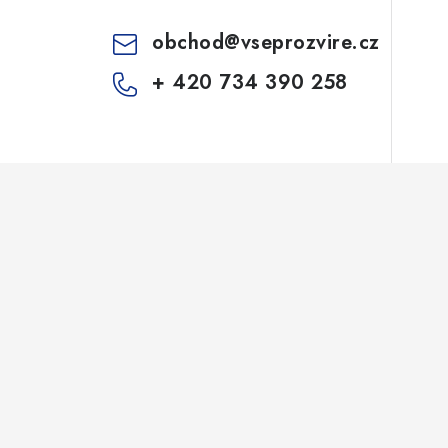
obchod
@
vseprozvire.cz
+ 420 734 390 258