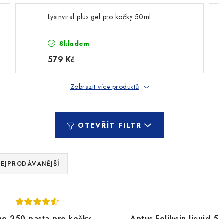
Lysinviral plus gel pro kočky 50ml
Skladem
579 Kč
Zobrazit více produktů
OTEVŘÍT FILTR
EJPRODÁVANĚJŠÍ
ne 250 pasta pro kočky
Aptus Felilysin liquid 