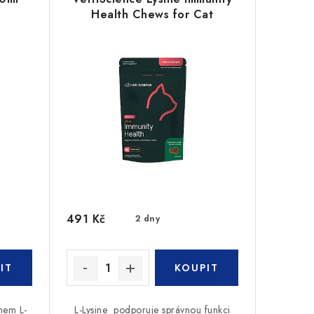
Health Chews for Cat
491 Kč
2 dny
ahem L-
L-Lysine podporuje správnou funkci