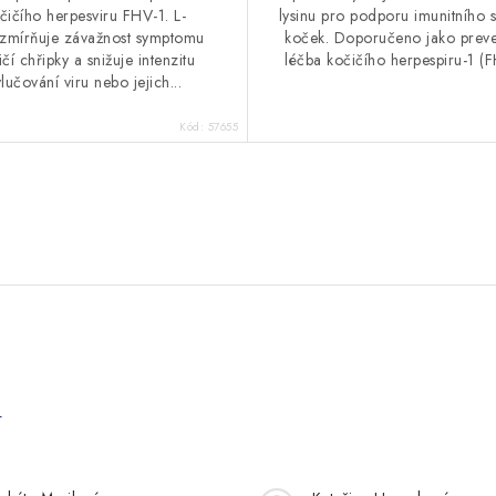
čičího herpesviru FHV-1. L-
lysinu pro podporu imunitního 
n zmírňuje závažnost symptomu
koček. Doporučeno jako prev
čí chřipky a snižuje intenzitu
léčba kočičího herpespiru-1 (F
lučování viru nebo jejich...
Kód:
57655
e