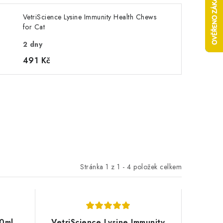
VetriScience Lysine Immunity Health Chews
for Cat
2 dny
491 Kč
Stránka
1
z
1
-
4
položek celkem
50ml
VetriScience Lysine Immunity