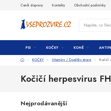
Přejít
Ceník dopravy
Kontakty
Obchodní podmínky
na
obsah
PSI
KOČKY
KONĚ
ANTIP
Domů
KOČKY
Vitamíny / Doplňky stravy
Kočičí 
Kočičí herpesvirus F
Nejprodávanější