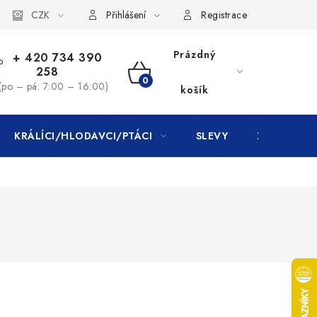
CZK
Přihlášení
Registrace
Prázdný
+ 420 734 390
258
NÁKUPNÍ
(po – pá: 7:00 – 16:00)
košík
KOŠÍK
KRÁLÍCI/HLODAVCI/PTÁCI
SLEVY
ZNAČKY