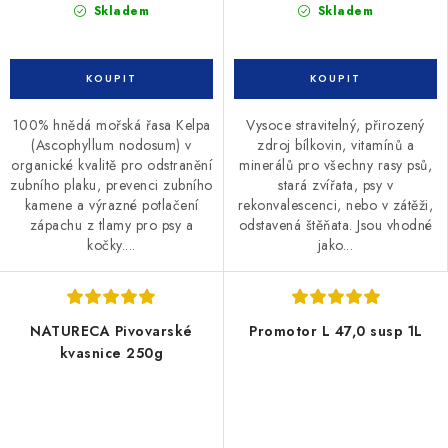
Skladem
Skladem
100% hnědá mořská řasa Kelpa
Vysoce stravitelný, přirozený
(Ascophyllum nodosum) v
zdroj bílkovin, vitamínů a
organické kvalitě pro odstranění
minerálů pro všechny rasy psů,
zubního plaku, prevenci zubního
stará zvířata, psy v
kamene a výrazné potlačení
rekonvalescenci, nebo v zátěži,
zápachu z tlamy pro psy a
odstavená štěňata. Jsou vhodné
kočky....
jako...
NATURECA Pivovarské
Promotor L 47,0 susp 1L
kvasnice 250g