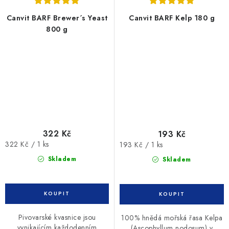
Canvit BARF Brewer´s Yeast
Canvit BARF Kelp 180 g
800 g
322 Kč
193 Kč
Měrná
Měrná
322 Kč / 1 ks
193 Kč / 1 ks
cena:
cena:
Skladem
Skladem
Pivovarské kvasnice jsou
100% hnědá mořská řasa Kelpa
vynikajícím každodenním
(Ascophyllum nodosum) v