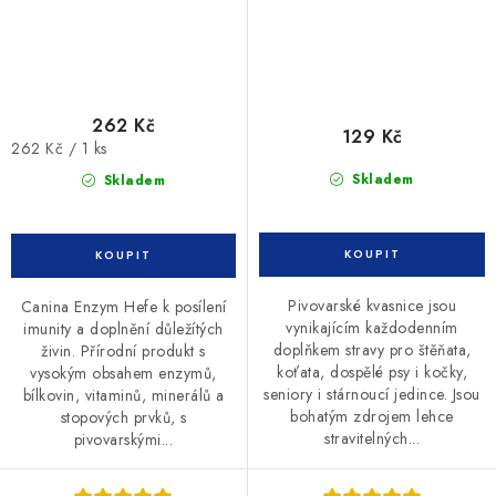
262 Kč
129 Kč
Měrná
262 Kč / 1 ks
cena:
Skladem
Skladem
Pivovarské kvasnice jsou
Canina Enzym Hefe k posílení
vynikajícím každodenním
imunity a doplnění důležítých
doplňkem stravy pro štěňata,
živin. Přírodní produkt s
koťata, dospělé psy i kočky,
vysokým obsahem enzymů,
seniory i stárnoucí jedince. Jsou
bílkovin, vitaminů, minerálů a
bohatým zdrojem lehce
stopových prvků, s
stravitelných...
pivovarskými...