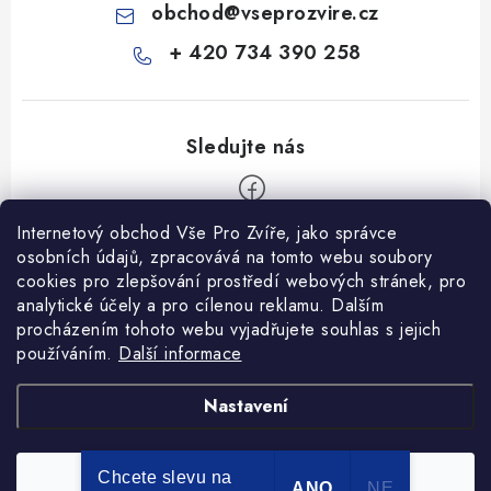
obchod
@
vseprozvire.cz
+ 420 734 390 258
Internetový obchod Vše Pro Zvíře, jako správce
Z
osobních údajů, zpracovává na tomto webu soubory
á
cookies pro zlepšování prostředí webových stránek, pro
Informace pro Vás
p
analytické účely a pro cílenou reklamu. Dalším
procházením tohoto webu vyjadřujete souhlas s jejich
a
Ceník dopravy
používáním.
Další informace
t
Kontakty
í
Obchodní podmínky
Heuréka recenze
VseProZvire.cz 2011-2024
Nastavení
VetPlus
Obchodní podmínky
Podmínky ochrany osobních údajů
Chcete slevu na
Souhlasím
Copyright 2026
Vše Pro Zvíře
. Všechna práva vyhrazena.
ANO
NE