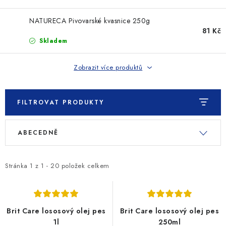
SLEVY
NATURECA Pivovarské kvasnice 250g
ZNAČKY
81 Kč
Skladem
Ceník dopravy
Kontakty
Obchodní podmínky
Zobrazit více produktů
Podmínky ochrany osobních údajů
FILTROVAT PRODUKTY
V
Ř
ABECEDNĚ
ý
a
p
z
i
e
Stránka
1
z
1
-
20
položek celkem
s
n
p
í
r
p
Brit Care lososový olej pes
Brit Care lososový olej pes
o
r
1l
250ml