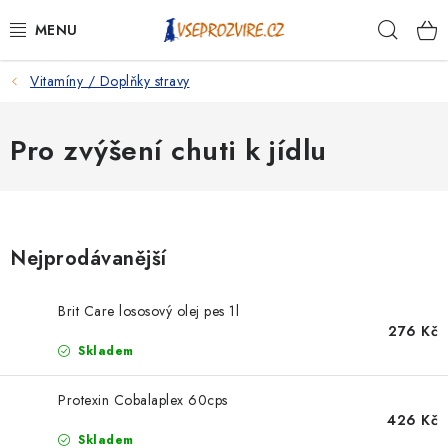
Přejít
Hleda
na
obsah
Vitamíny / Doplňky stravy
PSI
KOČKY
Pro zvýšení chuti k jídlu
KONĚ
ANTIPARAZITIKA
Nejprodávanější
PRO CHOVATELE
Brit Care lososový olej pes 1l
276 Kč
NA NEMOCI
Skladem
KRÁLÍCI/HLODAVCI/PTÁCI
Protexin Cobalaplex 60cps
426 Kč
Skladem