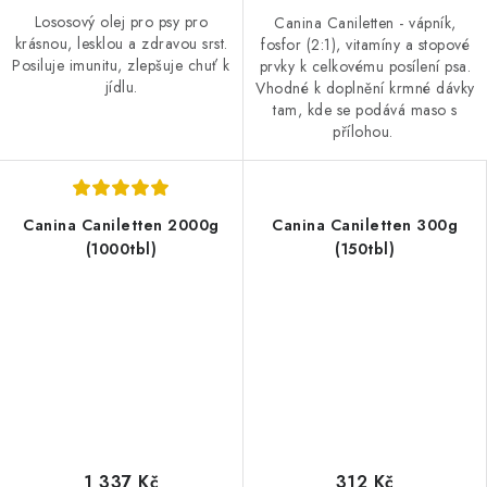
Lososový olej pro psy pro
Canina Caniletten - vápník,
krásnou, lesklou a zdravou srst.
fosfor (2:1), vitamíny a stopové
Posiluje imunitu, zlepšuje chuť k
prvky k celkovému posílení psa.
jídlu.
Vhodné k doplnění krmné dávky
tam, kde se podává maso s
přílohou.
Canina Caniletten 2000g
Canina Caniletten 300g
(1000tbl)
(150tbl)
1 337 Kč
312 Kč