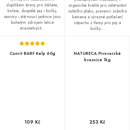
doplňkem stravy pro štěňata,
organické kvalitě pro odstranění
koťata, dospělé psy i kočky,
zubního plaku, prevenci zubního
seniory i stárnoucí jedince. Jsou
kamene a výrazné potlačení
bohatým zdrojem lehce
zápachu z tlamy pro psy a
stravitelných...
kočky....
Canvit BARF Kelp 60g
NATURECA Pivovarské
kvasnice 1kg
109 Kč
253 Kč