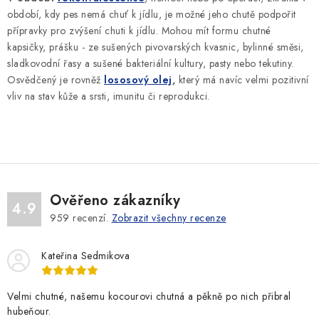
l
období, kdy pes nemá chuť k jídlu, je možné jeho chutě podpořit
á
přípravky pro zvýšení chuti k jídlu. Mohou mít formu chutné
d
kapsičky, prášku - ze sušených pivovarských kvasnic, bylinné směsi,
sladkovodní řasy a sušené bakteriální kultury, pasty nebo tekutiny.
a
Osvědčený je rovněž
lososový olej
,
který má navíc velmi pozitivní
c
vliv na stav kůže a srsti, imunitu či reprodukci.
í
p
r
v
k
y
Ověřeno zákazníky
4.9
v
959
recenzí.
Zobrazit všechny recenze
ý
p
Kateřina Sedmikova
i
s
Velmi chutné, našemu kocourovi chutná a pěkně po nich přibral
u
hubeňour.