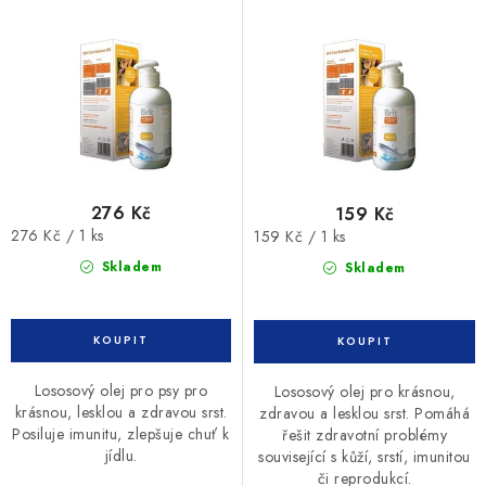
d
o
u
d
k
u
t
k
ů
t
ů
276 Kč
159 Kč
Měrná
Měrná
276 Kč / 1 ks
159 Kč / 1 ks
cena:
cena:
Skladem
Skladem
Lososový olej pro psy pro
Lososový olej pro krásnou,
krásnou, lesklou a zdravou srst.
zdravou a lesklou srst. Pomáhá
Posiluje imunitu, zlepšuje chuť k
řešit zdravotní problémy
jídlu.
související s kůží, srstí, imunitou
či reprodukcí.