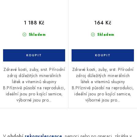
1 188 Kč
164 Kč
Skladem
Skladem
Zdravé kosti, zuby, srst. Přírodní
Zdravé kosti, zuby, srst. Přírodní
zdroj důležitých minerálních
zdroj důležitých minerálních
látek a vitaminů skupiny
látek a vitaminů skupiny
B.Příznivě působí na reprodukci,
B.Příznivě působí na reprodukci,
ideální jsou pro kojící samice,
ideální jsou pro kojící samice,
výborné jsou pro...
výborné jsou pro...
O
v
V
období
rekonvalescence
, nemoci nebo po operaci, zkrátka v