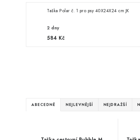
Taška Polar č. 1 pro psy 40X24X24 cm JK
2 dny
584 Kč
Ř
ABECEDNĚ
NEJLEVNĚJŠÍ
NEJDRAŽŠÍ
N
a
V
z
ý
e
Taška cestovní Bubble M
Taška