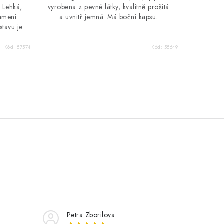
 Lehká,
vyrobena z pevné látky, kvalitně prošitá
ameni.
a uvnitř jemná. Má boční kapsu.
stavu je
Kód:
57574
Kód:
55649
Petra Zborilova