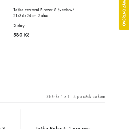
Taška cestovní Flower S švestková
21x36x24cm Zolux
2 dny
580 Kč
Stránka
1
z
1
-
4
položek celkem
r S
Taška Polar č. 1 pro psy