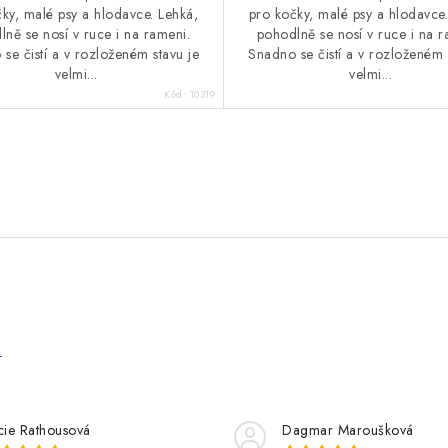
ky, malé psy a hlodavce. Lehká,
pro kočky, malé psy a hlodavce.
lně se nosí v ruce i na rameni.
pohodlně se nosí v ruce i na r
se čistí a v rozloženém stavu je
Snadno se čistí a v rozloženém 
velmi...
velmi...
Kód:
10319
e
cie Rathousová
Dagmar Maroušková