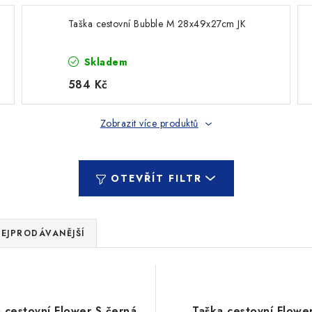
Taška cestovní Bubble M 28x49x27cm JK
Skladem
584 Kč
Zobrazit více produktů
OTEVŘÍT FILTR
EJPRODÁVANĚJŠÍ
 cestovní Flower S černá
Taška cestovní Flowe