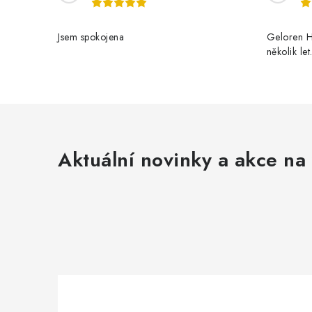
p
r
Jsem spokojena
Geloren H
v
několik le
k
y
v
ý
Aktuální novinky a akce na 
p
i
s
u