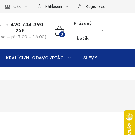
CZK
Přihlášení
Registrace
Prázdný
+ 420 734 390
258
NÁKUPNÍ
(po – pá: 7:00 – 16:00)
košík
KOŠÍK
KRÁLÍCI/HLODAVCI/PTÁCI
SLEVY
ZNAČKY