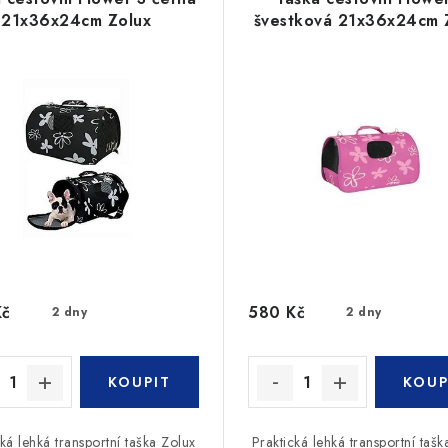
21x36x24cm Zolux
švestková 21x36x24cm 
Kč
580 Kč
2 dny
2 dny
ká lehká transportní taška Zolux
Praktická lehká transportní tašk