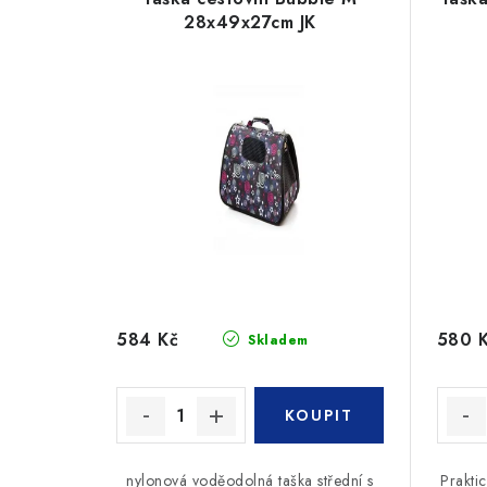
p
28x49x27cm JK
n
i
í
s
p
p
r
r
o
o
d
d
u
u
k
584 Kč
580 
Skladem
k
t
t
ů
ů
nylonová voděodolná taška střední s
Praktic