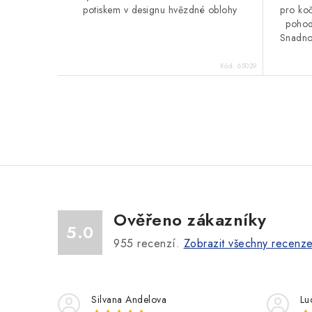
potiskem v designu hvězdné oblohy
pro koč
pohod
Snadno 
Kód:
65029
O
v
l
á
Ověřeno zákazníky
d
5.0
a
955
recenzí.
Zobrazit všechny recenz
c
í
Silvana Andelova
Lu