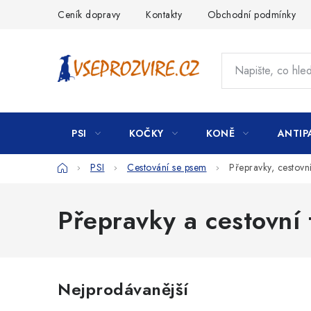
Přejít
Ceník dopravy
Kontakty
Obchodní podmínky
na
obsah
PSI
KOČKY
KONĚ
ANTIP
Domů
PSI
Cestování se psem
Přepravky, cestovní
Přepravky a cestovní 
Nejprodávanější