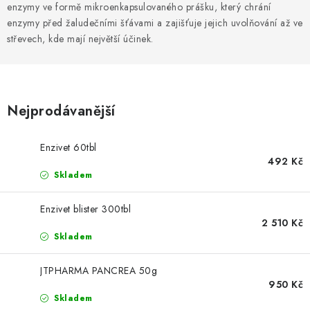
SLEVY
enzymy ve formě mikroenkapsulovaného prášku, který chrání
enzymy před žaludečními šťávami a zajišťuje jejich uvolňování až ve
ZNAČKY
střevech, kde mají největší účinek.
Ceník dopravy
Kontakty
Obchodní podmínky
Podmínky ochrany osobních údajů
Nejprodávanější
Enzivet 60tbl
492 Kč
Skladem
Enzivet blister 300tbl
2 510 Kč
Skladem
JTPHARMA PANCREA 50g
950 Kč
Skladem