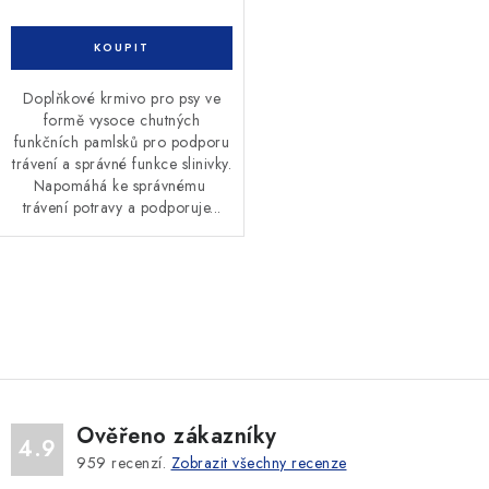
Doplňkové krmivo pro psy ve
formě vysoce chutných
funkčních pamlsků pro podporu
trávení a správné funkce slinivky.
Napomáhá ke správnému
trávení potravy a podporuje...
O
v
l
á
d
Ověřeno zákazníky
a
4.9
959
recenzí.
Zobrazit všechny recenze
c