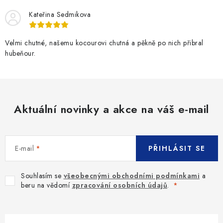
í
Kateřina Sedmikova
p
r
v
Velmi chutné, našemu kocourovi chutná a pěkně po nich přibral
hubeňour.
k
y
v
ý
p
Aktuální novinky a akce na váš e-mail
i
s
u
E-mail
PŘIHLÁSIT SE
Souhlasím se
všeobecnými obchodními podmínkami
a
beru na vědomí
zpracování osobních údajů
.