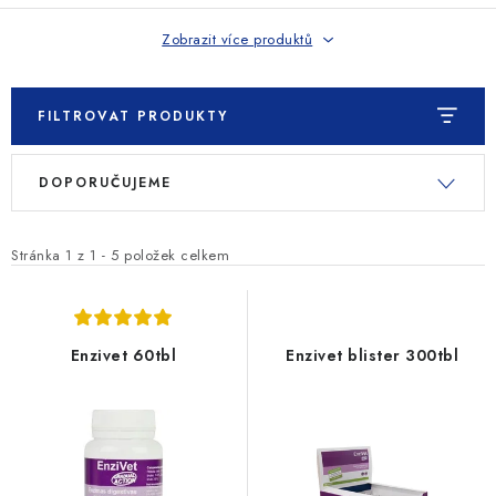
Zobrazit více produktů
FILTROVAT PRODUKTY
V
Ř
DOPORUČUJEME
ý
a
p
z
i
e
Stránka
1
z
1
-
5
položek celkem
s
n
p
í
r
p
Enzivet 60tbl
Enzivet blister 300tbl
o
r
d
o
u
d
k
u