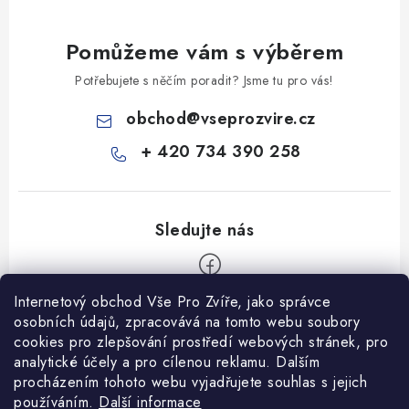
Pomůžeme vám s výběrem
Potřebujete s něčím poradit? Jsme tu pro vás!
obchod
@
vseprozvire.cz
+ 420 734 390 258
Internetový obchod Vše Pro Zvíře, jako správce
Z
osobních údajů, zpracovává na tomto webu soubory
á
cookies pro zlepšování prostředí webových stránek, pro
Informace pro Vás
p
analytické účely a pro cílenou reklamu. Dalším
procházením tohoto webu vyjadřujete souhlas s jejich
a
Ceník dopravy
používáním.
Další informace