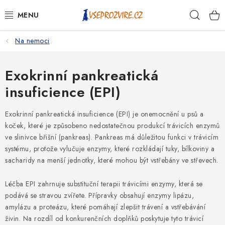
Přejít
Hleda
na
obsah
Na nemoci
PSI
KOČKY
Exokrinní pankreatická
insuficience (EPI)
KONĚ
Exokrinní pankreatická insuficience (EPI) je onemocnění u psů a
ANTIPARAZITIKA
koček, které je způsobeno nedostatečnou produkcí trávicích enzymů
ve slinivce břišní (pankreas). Pankreas má důležitou funkci v trávicím
PRO CHOVATELE
systému, protože vylučuje enzymy, které rozkládají tuky, bílkoviny a
sacharidy na menší jednotky, které mohou být vstřebány ve střevech.
NA NEMOCI
Léčba EPI zahrnuje substituční terapii trávicími enzymy, která se
podává se stravou zvířete. Přípravky obsahují enzymy lipázu,
KRÁLÍCI/HLODAVCI/PTÁCI
amylázu a proteázu, které pomáhají zlepšit trávení a vstřebávání
živin. Na rozdíl od konkurenčních doplňků poskytuje tyto trávicí