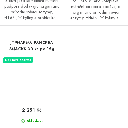
Slouží jako komplexní nutriční
psů. Slouží jako komplexní
podpora dodávající organismu
nutriční podpora dodávající
přírodní trávicí enzymy,
organismu přírodní trávicí
zklidňující byliny a probiotika,...
enzymy, zklidňující byliny a...
JTPHARMA PANCREA
SNACKS 30 ks po 16g
Doprava zdarma
2 251 Kč
Skladem