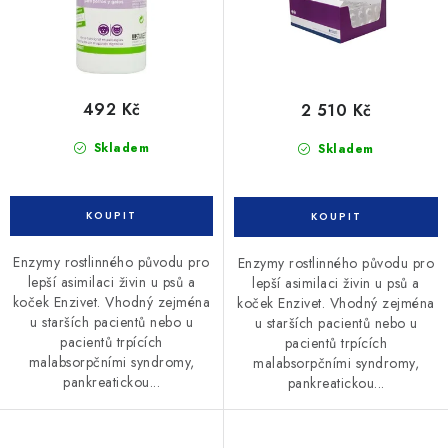
t
k
ů
t
ů
492 Kč
2 510 Kč
Skladem
Skladem
Enzymy rostlinného původu pro
Enzymy rostlinného původu pro
lepší asimilaci živin u psů a
lepší asimilaci živin u psů a
koček Enzivet. Vhodný zejména
koček Enzivet. Vhodný zejména
u starších pacientů nebo u
u starších pacientů nebo u
pacientů trpících
pacientů trpících
malabsorpčními syndromy,
malabsorpčními syndromy,
pankreatickou...
pankreatickou...