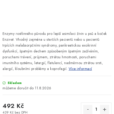
SLEVY
ZNAČKY
Ceník dopravy
Kontakty
Obchodní podmínky
Enzymy rostlinného původu pro lepší asimilaci živin u psů a koček
Podmínky ochrany osobních údajů
Enzivet. Vhodný zejména u starších pacientů nebo u pacientů
trpících malabsorpčními syndromy, pankreatickou exokrinní
dysfunkcí, špatným dechem způsobeným špatným zažíváním,
poruchami trávení, průjmem, ztrátou hmotnosti, poruchami
imunitního systému, letargií, flatulencí, nadměrnou ztrátou srsti,
alergií, kloubními problémy a koprofagií.
Více informací
Skladem
11.8.2026
492 Kč
439 Kč bez DPH