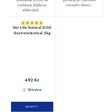
zvýšenou hladinou
normální střevní...
elektrolytů...
Vet Life Natural DOG
GastroIntestinal 2kg
492 Kč
Skladem