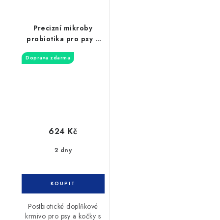
Precizní mikroby
probiotika pro psy a
kočky 300ml
Doprava zdarma
624 Kč
2 dny
Postbiotické doplňkové
krmivo pro psy a kočky s