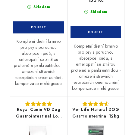
135 Kč
Skladem
Skladem
Kompletní dietní krmivo
Kompletní dietní krmivo
pro psy s poruchou
pro psy s poruchou
absorpce lipidů, s
absorpce lipidů, s
enteropatií se ztrátou
enteropatií se ztrátou
proteinů a pankreatitidou -
proteinů a pankreatitidou -
omezení střevních
omezení střevních
resorpčních onemocnění,
resorpčních onemocnění,
kompenzace maldigesce.
kompenzace maldigesce.
Royal Canin VD Dog
Vet Life Natural DOG
Gastrointestinal Low
GastroIntestinal 12kg
Fat 6 kg