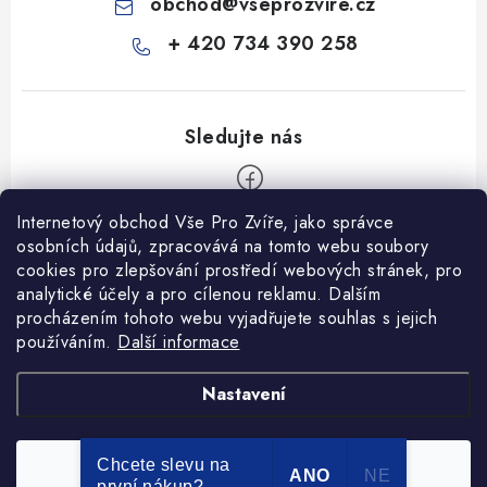
obchod
@
vseprozvire.cz
+ 420 734 390 258
Internetový obchod Vše Pro Zvíře, jako správce
Z
osobních údajů, zpracovává na tomto webu soubory
á
cookies pro zlepšování prostředí webových stránek, pro
Informace pro Vás
p
analytické účely a pro cílenou reklamu. Dalším
procházením tohoto webu vyjadřujete souhlas s jejich
a
Ceník dopravy
používáním.
Další informace
t
Kontakty
í
Obchodní podmínky
Heuréka recenze
VseProZvire.cz 2011-2024
Nastavení
VetPlus
Obchodní podmínky
Podmínky ochrany osobních údajů
Chcete slevu na
Souhlasím
Copyright 2026
Vše Pro Zvíře
. Všechna práva vyhrazena.
ANO
NE
první nákup?