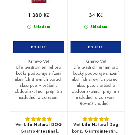
1 380 Kč
34 Kč
Skladem
Skladem
Krmivo Vet
Krmivo Vet
Life GastroIntestinal pro
Life GastroIntestinal pro
kočky podporuje snížení
kočky podporuje snížení
akutních střevních poruch
akutních střevních poruch
absorpce, v průběhu
absorpce, v průběhu
období akutních průjmů a
období akutních průjmů a
následného zotavení.
následného zotavení.
Rovněž vhodné...
Vet Life Natural DOG
Vet Life Natural Dog
Gastro-Intestinal
konz. Gastrointestinal