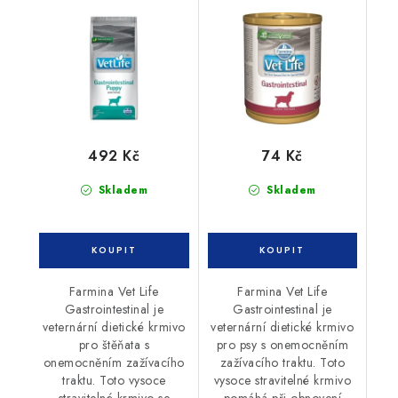
PUPPY 2kg
300g
492 Kč
74 Kč
Skladem
Skladem
Farmina Vet Life
Farmina Vet Life
Gastrointestinal je
Gastrointestinal je
veternární dietické krmivo
veternární dietické krmivo
pro štěňata s
pro psy s onemocněním
onemocněním zažívacího
zažívacího traktu. Toto
traktu. Toto vysoce
vysoce stravitelné krmivo
stravitelné krmivo se
pomáhá při obnovení