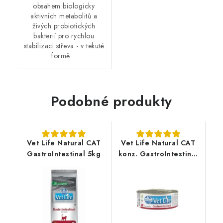
obsahem biologicky
aktivních metabolitů a
živých probiotických
bakterií pro rychlou
stabilizaci střeva - v tekuté
formě.
Podobné produkty
Vet Life Natural CAT
Vet Life Natural CAT
GastroIntestinal 5kg
konz. GastroIntestinal
85g