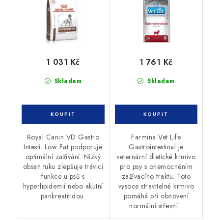
1 031 Kč
1 761 Kč
Skladem
Skladem
Royal Canin VD Gastro
Farmina Vet Life
Intesti. Low Fat podporuje
Gastrointestinal je
optimální zažívání. Nízký
veternární dietické krmivo
obsah tuku zlepšuje trávicí
pro psy s onemocněním
funkce u psů s
zažívacího traktu. Toto
hyperlipidemií nebo akutní
vysoce stravitelné krmivo
pankreatitidou.
pomáhá při obnovení
normální střevní...