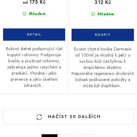
175 Kč
312 Kč
od
Skladem
Skladem
Bukový dehet podporující růst
Ecosin chytrá houba Dermasin
kopytní rohoviny. Podporuje
oil 100ml je vhodný k péči o
kvalitu a pružnost rohoviny,
suchou kůži náchylnou k
zabraňuje jejímu vysychání a
atopickému ekzému.
praskání. Vhodné i jako
Napomáhá regeneraci drobných
prevence a jako ošetření
ložisek poškozené pokožky a
zdravých...
může být doplňkem...
O
NAČÍST 20 DALŠÍCH
v
l
á