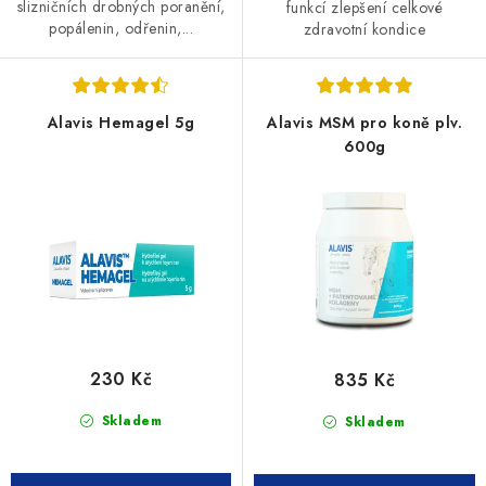
slizničních drobných poranění,
funkcí zlepšení celkové
popálenin, odřenin,...
zdravotní kondice
Alavis Hemagel 5g
Alavis MSM pro koně plv.
600g
230 Kč
835 Kč
Skladem
Skladem