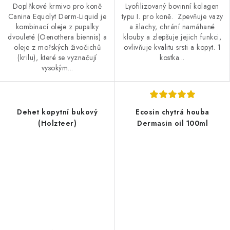
Doplňkové krmivo pro koně
Lyofilizovaný bovinní kolagen
Canina Equolyt Derm-Liquid je
typu I. pro koně. Zpevňuje vazy
kombinací oleje z pupalky
a šlachy, chrání namáhané
dvouleté (Oenothera biennis) a
klouby a zlepšuje jejich funkci,
oleje z mořských živočichů
ovlivňuje kvalitu srsti a kopyt. 1
(krilu), které se vyznačují
kostka...
vysokým...
Dehet kopytní bukový
Ecosin chytrá houba
(Holzteer)
Dermasin oil 100ml