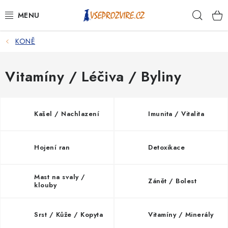
Přejít
Hleda
na
obsah
KONĚ
PSI
KOČKY
Vitamíny / Léčiva / Byliny
KONĚ
Kašel / Nachlazení
Imunita / Vitalita
ANTIPARAZITIKA
Hojení ran
Detoxikace
PRO CHOVATELE
NA NEMOCI
Mast na svaly /
Zánět / Bolest
klouby
KRÁLÍCI/HLODAVCI/PTÁCI
Srst / Kůže / Kopyta
Vitamíny / Minerály