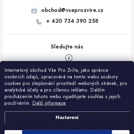
obchod
@
vseprozvire.cz
+ 420 734 390 258
Internetový obchod Vše Pro Zvíře, jako správce
Z
osobních údajů, zpracovává na tomto webu soubory
á
cookies pro zlepšování prostředí webových stránek, pro
Informace pro Vás
p
analytické účely a pro cílenou reklamu. Dalším
procházením tohoto webu vyjadřujete souhlas s jejich
a
Ceník dopravy
používáním.
Další informace
t
Kontakty
í
Obchodní podmínky
Heuréka recenze
VseProZvire.cz 2011-2024
Nastavení
VetPlus
Obchodní podmínky