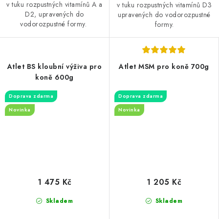
v tuku rozpustných vitamínů A a
v tuku rozpustných vitamínů D3
D2, upravených do
upravených do vodorozpustné
vodorozpustné formy.
formy.
Atlet BS kloubní výživa pro
Atlet MSM pro koně 700g
koně 600g
Doprava zdarma
Doprava zdarma
Novinka
Novinka
1 475 Kč
1 205 Kč
Skladem
Skladem