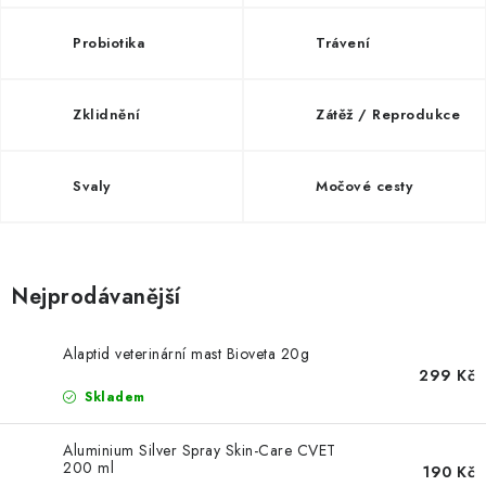
SLEVY
Probiotika
Trávení
ZNAČKY
Zklidnění
Zátěž / Reprodukce
Ceník dopravy
Kontakty
Obchodní podmínky
Podmínky ochrany osobních údajů
Svaly
Močové cesty
Nejprodávanější
Alaptid veterinární mast Bioveta 20g
299 Kč
Skladem
Aluminium Silver Spray Skin-Care CVET
200 ml
190 Kč