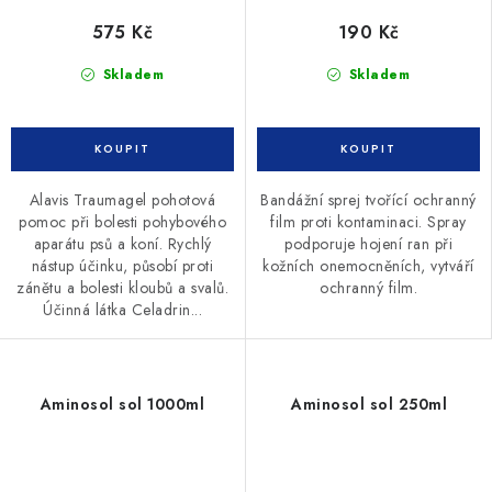
575 Kč
190 Kč
Skladem
Skladem
Alavis Traumagel pohotová
Bandážní sprej tvořící ochranný
pomoc při bolesti pohybového
film proti kontaminaci. Spray
aparátu psů a koní. Rychlý
podporuje hojení ran při
nástup účinku, působí proti
kožních onemocněních, vytváří
zánětu a bolesti kloubů a svalů.
ochranný film.
Účinná látka Celadrin...
Aminosol sol 1000ml
Aminosol sol 250ml