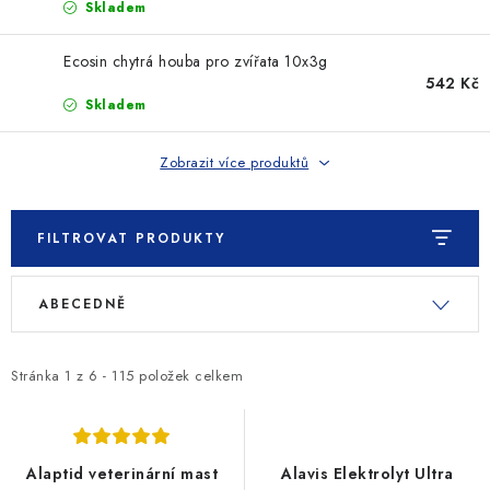
Skladem
Ecosin chytrá houba pro zvířata 10x3g
542 Kč
Skladem
Zobrazit více produktů
FILTROVAT PRODUKTY
V
Ř
ABECEDNĚ
ý
a
p
z
i
e
Stránka
1
z
6
-
115
položek celkem
s
n
p
í
r
p
Alaptid veterinární mast
Alavis Elektrolyt Ultra