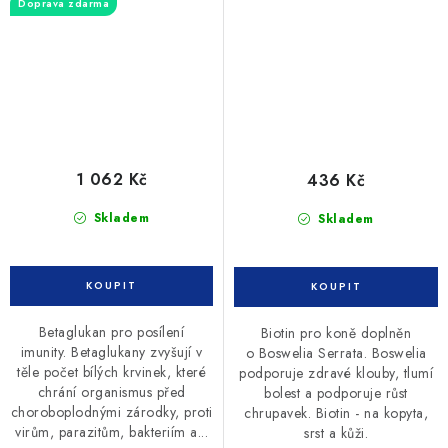
Doprava zdarma
1 062 Kč
436 Kč
Skladem
Skladem
Betaglukan pro posílení
Biotin pro koně doplněn
imunity. Betaglukany zvyšují v
o Boswelia Serrata. Boswelia
těle počet bílých krvinek, které
podporuje zdravé klouby, tlumí
chrání organismus před
bolest a podporuje růst
choroboplodnými zárodky, proti
chrupavek. Biotin - na kopyta,
virům, parazitům, bakteriím a...
srst a kůži.