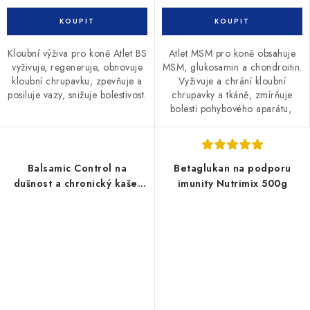
Kloubní výživa pro koně Atlet BS
Atlet MSM pro koně obsahuje
vyživuje, regeneruje, obnovuje
MSM, glukosamin a chondroitin.
kloubní chrupavku, zpevňuje a
Vyživuje a chrání kloubní
posiluje vazy, snižuje bolestivost.
chrupavky a tkáně, zmírňuje
bolesti pohybového aparátu,
Balsamic Control na
Betaglukan na podporu
dušnost a chronický kašel
imunity Nutrimix 500g
1000g