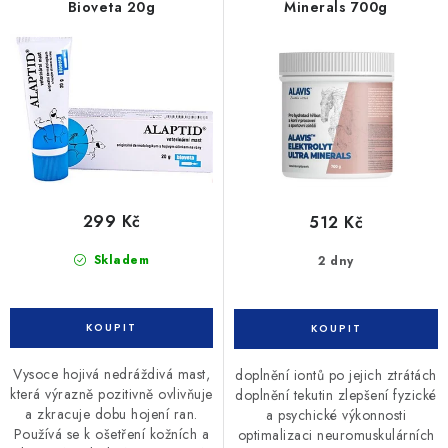
o
r
Bioveta 20g
Minerals 700g
d
o
u
d
k
u
t
k
ů
t
ů
299 Kč
512 Kč
Skladem
2 dny
Vysoce hojivá nedráždivá mast,
doplnění iontů po jejich ztrátách
která výrazně pozitivně ovlivňuje
doplnění tekutin zlepšení fyzické
a zkracuje dobu hojení ran.
a psychické výkonnosti
Používá se k ošetření kožních a
optimalizaci neuromuskulárních