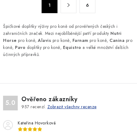
S
d
1
6
t
a
r
c
á
Špičkové doplňky výživy pro koně od prověřených českých i
n
í
zahraničních značek. Mezi nejoblíběnější patří produkty
Nutri
k
p
Horse
pro koně,
Alavis
pro koně,
Farnam
pro koně,
Canina
pro
o
r
koně,
Pavo
doplňky pro koně,
Equistro
a velké množství dalších
v
v
účinných přípravků.
á
k
n
y
í
v
ý
p
Ověřeno zákazníky
i
5.0
957
recenzí.
Zobrazit všechny recenze
s
u
Kateřina Hovorková