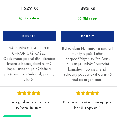
1 529 Kč
393 Kč
Skladem
Skladem
NA DUŠNOST A SUCHÝ
Betaglukan Nutrimix na posílení
CHRONICKÝ KAŠEL.
imunity u psů, koček,
Opakované podráždění sliznice
hospodářských zvířat. Beta-
hrtanu a hltanu, tlumí suchý
glukan je unikátní přírodní
kašel, usnadňuje dýchání v
komplexní polysacharid,
prašném prostředí (pyl, prach,
schopný podporovat obranné
plísně).
reakce organismu...
Betaglukan sirup pro
Biotin s boswelií sirup pro
zvířata 1000ml
koně TopVet 1l