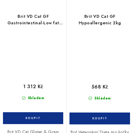
Brit VD Cat GF
Brit VD Cat GF
Gastrointestinal-Low fat
Hypoallergenic 2kg
5kg
1 312 Kč
568 Kč
Skladem
Skladem
Brit VD Cat Gluten & Grain
Brit Veterinární Dieta pro kočky