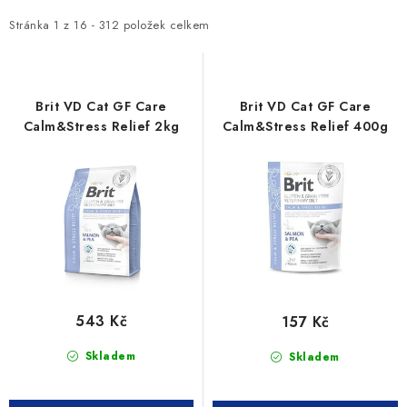
p
z
i
e
Stránka
1
z
16
-
312
položek celkem
s
n
p
í
r
p
Brit VD Cat GF Care
Brit VD Cat GF Care
o
r
Calm&Stress Relief 2kg
Calm&Stress Relief 400g
d
o
u
d
k
u
t
k
ů
t
ů
543 Kč
157 Kč
Skladem
Skladem