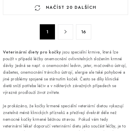
O
NAČÍST 20 DALŠÍCH
v
l
á
S
d
1
16
t
a
r
c
á
Veterinární
diety
pro kočky
jsou speciální krmiva, která lze
n
í
použít v případě léčby onemocnění ovlivnitelných složením krmné
k
p
dávky. Jedná se např. o onemocnění ledvin, jater, močového ústrojí,
o
r
diabetes, onemocnění trávicího ústrojí, alergie ale také pohybové a
v
v
jiné problémy spojené se stárnutím koček. Často se díky klinické
á
k
dietě sníží potřeba léčiv a v některých závažných případech se
n
výrazně prodlouží život zvířete.
y
í
v
Je prokázáno, že kočky krmené speciální veteriární dietou vykazují
ý
znatelně méně klinických příznaků a přežívají dvakrát déle než
p
nemocné kočky krmené běžnou stravou. Pokud vám tedy
i
veterinární lékař doporučí veterinární dietu jako součást léčby, je to