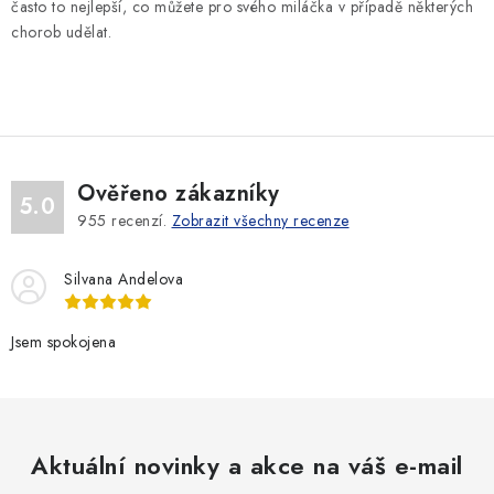
s
často to nejlepší, co můžete pro svého miláčka v případě některých
u
chorob udělat.
Ověřeno zákazníky
5.0
955
recenzí.
Zobrazit všechny recenze
Silvana Andelova
Jsem spokojena
Aktuální novinky a akce na váš e-mail