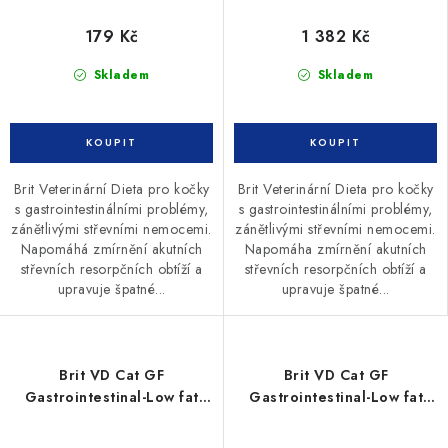
179 Kč
1 382 Kč
Skladem
Skladem
Brit Veterinární Dieta pro kočky
Brit Veterinární Dieta pro kočky
s gastrointestinálními problémy,
s gastrointestinálními problémy,
zánětlivými střevními nemocemi.
zánětlivými střevními nemocemi.
Napomáhá zmírnění akutních
Napomáha zmírnění akutních
střevních resorpčních obtíží a
střevních resorpčních obtíží a
upravuje špatné...
upravuje špatné...
Brit VD Cat GF
Brit VD Cat GF
Gastrointestinal-Low fat
Gastrointestinal-Low fat
2kg
400g