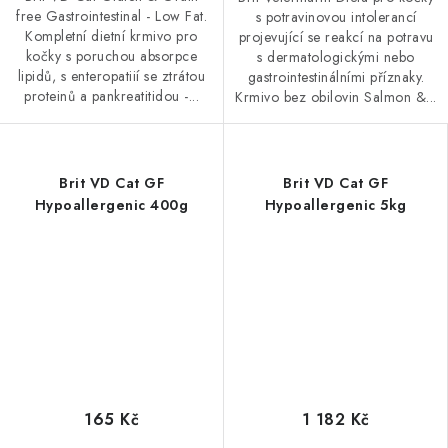
free Gastrointestinal - Low Fat.
s potravinovou intolerancí
Kompletní dietní krmivo pro
projevující se reakcí na potravu
kočky s poruchou absorpce
s dermatologickými nebo
lipidů, s enteropatiií se ztrátou
gastrointestinálními příznaky.
proteinů a pankreatitidou -...
Krmivo bez obilovin Salmon &...
Brit VD Cat GF
Brit VD Cat GF
Hypoallergenic 400g
Hypoallergenic 5kg
165 Kč
1 182 Kč