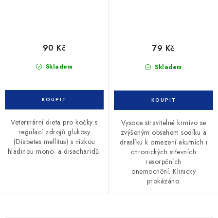
90 Kč
79 Kč
Skladem
Skladem
Veterinární dieta pro kočky s
Vysoce stravitelné krmivo se
regulací zdrojů glukosy
zvýšeným obsahem sodíku a
(Diabetes mellitus) s nízkou
draslíku k omezení akutních i
hladinou mono- a disacharidů.
chronických střevních
resorpčních
onemocnění. Klinicky
prokázáno.