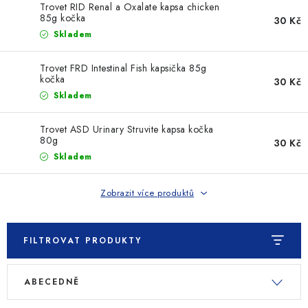
Trovet RID Renal a Oxalate kapsa chicken
85g kočka
30 Kč
Skladem
Trovet FRD Intestinal Fish kapsička 85g
kočka
30 Kč
Skladem
Trovet ASD Urinary Struvite kapsa kočka
80g
30 Kč
Skladem
Zobrazit více produktů
FILTROVAT PRODUKTY
V
Ř
ABECEDNĚ
ý
a