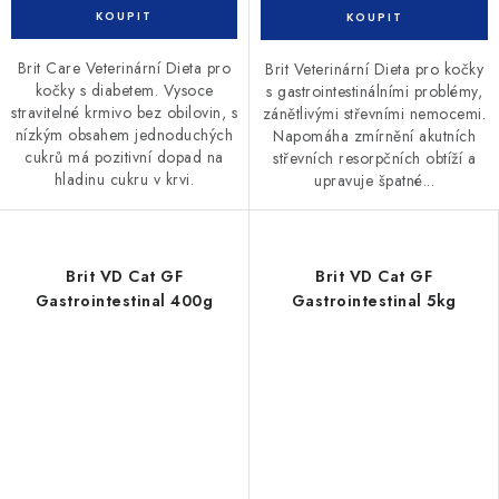
Brit Care Veterinární Dieta pro
Brit Veterinární Dieta pro kočky
kočky s diabetem. Vysoce
s gastrointestinálními problémy,
stravitelné krmivo bez obilovin, s
zánětlivými střevními nemocemi.
nízkým obsahem jednoduchých
Napomáha zmírnění akutních
cukrů má pozitivní dopad na
střevních resorpčních obtíží a
hladinu cukru v krvi.
upravuje špatné...
Brit VD Cat GF
Brit VD Cat GF
Gastrointestinal 400g
Gastrointestinal 5kg