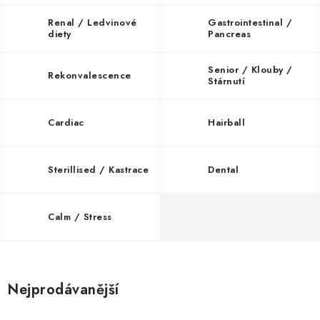
SLEVY
Renal / Ledvinové
Gastrointestinal /
diety
Pancreas
ZNAČKY
Senior / Klouby /
Rekonvalescence
Ceník dopravy
Kontakty
Obchodní podmínky
Stárnutí
Podmínky ochrany osobních údajů
Cardiac
Hairball
Sterillised / Kastrace
Dental
Calm / Stress
Nejprodávanější