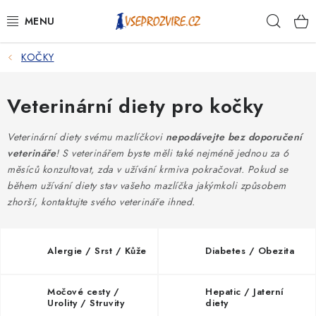
Přejít
Hleda
na
obsah
KOČKY
PSI
KOČKY
Veterinární diety pro kočky
KONĚ
Veterinární diety svému mazlíčkovi
nepodávejte bez doporučení
veterináře
! S veterinářem byste měli také nejméně jednou za 6
měsíců konzultovat, zda v užívání krmiva pokračovat. Pokud se
ANTIPARAZITIKA
během užívání diety stav vašeho mazlíčka jakýmkoli způsobem
zhorší, kontaktujte svého veterináře ihned.
PRO CHOVATELE
NA NEMOCI
Alergie / Srst / Kůže
Diabetes / Obezita
KRÁLÍCI/HLODAVCI/PTÁCI
Močové cesty /
Hepatic / Jaterní
Urolity / Struvity
diety