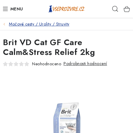
Přejít
Hleda
na
obsah
Močové cesty / Urolity / Struvity
PSI
Brit VD Cat GF Care
KOČKY
Calm&Stress Relief 2kg
KONĚ
Podrobnosti hodnocení
Neohodnoceno
ANTIPARAZITIKA
PRO CHOVATELE
NA NEMOCI
KRÁLÍCI/HLODAVCI/PTÁCI