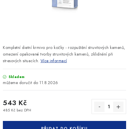
SLEVY
ZNAČKY
Ceník dopravy
Kontakty
Obchodní podmínky
Podmínky ochrany osobních údajů
Kompletní dietní krmivo pro kočky - rozpuštění struvitových kamenů,
omezení opakované tvorby struvitových kamenů, zklidnění při
stresových situacích.
Více informací
Skladem
11.8.2026
543 Kč
485 Kč bez DPH
Měrná cena:
PŘIDAT DO KOŠÍKU