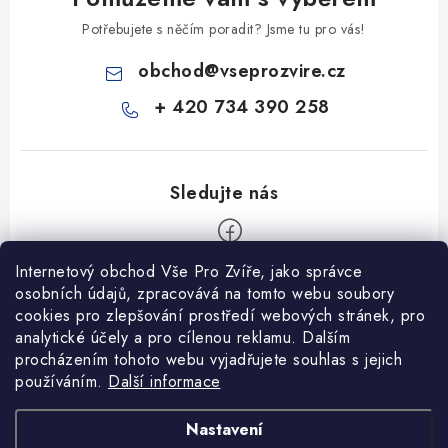
Potřebujete s něčím poradit? Jsme tu pro vás!
obchod
@
vseprozvire.cz
+ 420 734 390 258
Internetový obchod Vše Pro Zvíře, jako správce
Z
osobních údajů, zpracovává na tomto webu soubory
á
cookies pro zlepšování prostředí webových stránek, pro
Informace pro Vás
p
analytické účely a pro cílenou reklamu. Dalším
procházením tohoto webu vyjadřujete souhlas s jejich
a
Ceník dopravy
používáním.
Další informace
t
Kontakty
í
Obchodní podmínky
Heuréka recenze
VseProZvire.cz 2011-2024
Nastavení
VetPlus
Obchodní podmínky