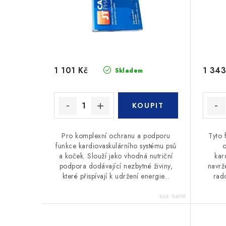
r
o
o
d
d
u
u
k
1 101 Kč
1 343
Skladem
k
t
t
ů
ů
Pro komplexní ochranu a podporu
Tyto 
funkce kardiovaskulárního systému psů
o
a koček. Slouží jako vhodná nutriční
kar
podpora dodávající nezbytné živiny,
navrž
které přispívají k udržení energie...
rad
Kód:
84999