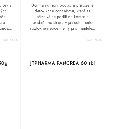
o psy a
Účinná nutriční podpora přirozené
ných
detoxikace organismu, která se
nění
příznivě se podílí na kontrole
u a
oxidačního stresu v játrech. Tento
nice....
roztok je neocenitelný pro majitele...
Kód:
85005
Kód:
85007
50g
JTPHARMA PANCREA 60 tbl