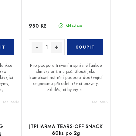
950 Kč
Skladem
 funkce
Pro podporu trávení a správné funkce
jako
slinivky břišní u psů. Slouží jako
ávající
komplexní nutriční podpora dodávající
zymy,
organismu přírodní trávicí enzymy,
,...
zklidňující byliny a...
Kód:
85010
Kód:
85009
G
JTPHARMA TEARS-OFF SNACK
g
60ks po 2g