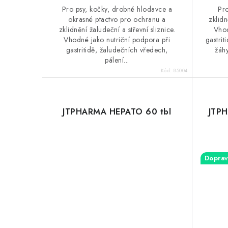
Pro psy, kočky, drobné hlodavce a
Pro
okrasné ptactvo pro ochranu a
zklidn
zklidnění žaludeční a střevní sliznice.
Vhod
Vhodné jako nutriční podpora při
gastrit
gastritidě, žaludečních vředech,
žáhy
pálení...
Kód:
85004
JTPHARMA HEPATO 60 tbl
JTP
Doprav