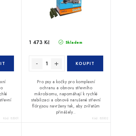
1 473 Kč
Skladem
xní
Pro psy a kočky pro komplexní
ho
ochranu a obnovu střevního
chlé
mikrobiomu, napomáhají k rychlé
třevní
stabilizaci a obnově narušené střevní
flóryjsou navrženy tak, aby zvířatům
přinášely...
Kód:
85001
Kód:
85002