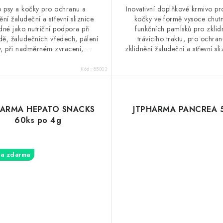
 psy a kočky pro ochranu a
Inovativní doplňkové krmivo pr
ění žaludeční a střevní sliznice.
kočky ve formě vysoce chut
né jako nutriční podpora při
funkčních pamlsků pro zklid
idě, žaludečních vředech, pálení
trávicího traktu, pro ochran
, při nadměrném zvracení,...
zklidnění žaludeční a střevní sliz
Kód:
85003
HARMA HEPATO SNACKS
JTPHARMA PANCREA 
60ks po 4g
a zdarma