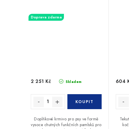
Doprava zdarma
2 251 Kč
604 
Skladem
Doplňkové krmivo pro psy ve formě
Teku
vysoce chutných funkčních pamlsků pro
koč