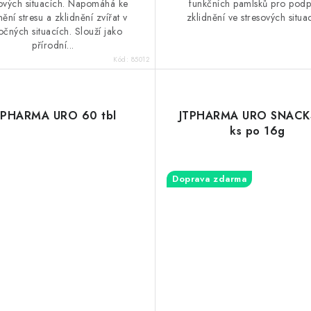
sových situacích. Napomáhá ke
funkčních pamlsků pro pod
ění stresu a zklidnění zvířat v
zklidnění ve stresových situa
očných situacích. Slouží jako
přírodní...
Kód:
85012
TPHARMA URO 60 tbl
JTPHARMA URO SNACK
ks po 16g
Doprava zdarma