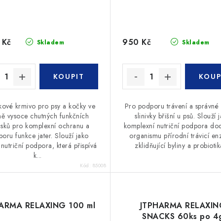
 Kč
950 Kč
Skladem
Skladem
ové krmivo pro psy a kočky ve
Pro podporu trávení a správné
ě vysoce chutných funkčních
slinivky břišní u psů. Slouží 
sků pro komplexní ochranu a
komplexní nutriční podpora dod
oru funkce jater. Slouží jako
organismu přírodní trávicí en
nutriční podpora, která přispívá
zklidňující byliny a probiotika
k...
Kód:
85008
ARMA RELAXING 100 ml
JTPHARMA RELAXIN
SNACKS 60ks po 4