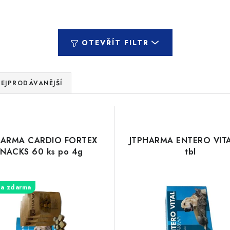
OTEVŘÍT FILTR
EJPRODÁVANĚJŠÍ
HARMA CARDIO FORTEX
JTPHARMA ENTERO VIT
SNACKS 60 ks po 4g
tbl
a zdarma