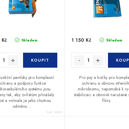
 Kč
1 150 Kč
Skladem
Skladem
funkční pamlsky pro komplexní
Pro psy a kočky pro komple
chranu a podporu funkce
ochranu a obnovu střevní
diovaskulárního systému jsou
mikrobiomu, napomáhá k ry
eny tak, aby zvířatům přinášely
stabilizaci a obnově narušené s
ost a vnímala je jako chutnou
flóry.
odměnu....
Kód:
85000