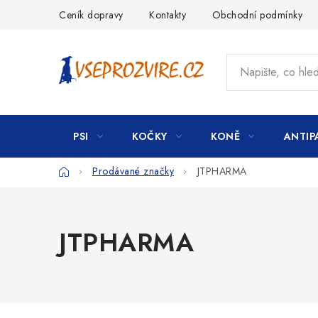
Přejít
Ceník dopravy
Kontakty
Obchodní podmínky
na
obsah
PSI
KOČKY
KONĚ
ANTIP
Domů
Prodávané značky
JTPHARMA
JTPHARMA