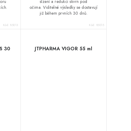
poru
slzení a redukci skvrn pod
cích.
očima. Viditelné výsledky se dostavují
již během prvních 30 dnů.
Kód:
85013
Kód:
85015
S 30
JTPHARMA VIGOR 55 ml