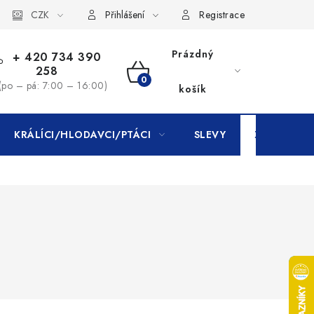
CZK
Přihlášení
Registrace
Prázdný
+ 420 734 390
258
NÁKUPNÍ
(po – pá: 7:00 – 16:00)
košík
KOŠÍK
KRÁLÍCI/HLODAVCI/PTÁCI
SLEVY
ZNAČKY