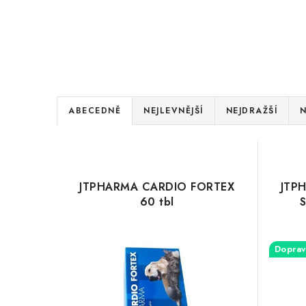
Ř
ABECEDNĚ
NEJLEVNĚJŠÍ
NEJDRAŽŠÍ
N
a
V
z
ý
e
JTPHARMA CARDIO FORTEX
JTP
p
60 tbl
n
i
í
s
Doprav
p
p
r