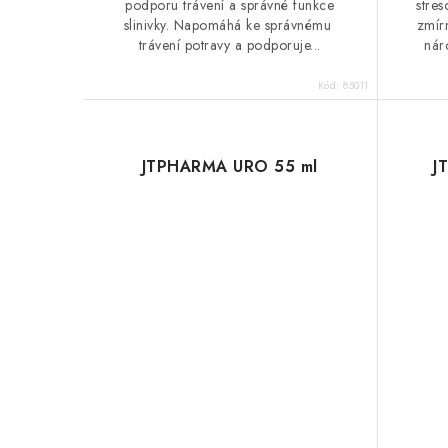
podporu trávení a správné funkce
stre
slinivky. Napomáhá ke správnému
zmírn
trávení potravy a podporuje...
nár
Kód:
85011
JTPHARMA URO 55 ml
J