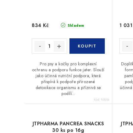
834 Kč
1 031
Skladem
Pro psy a kočky pro komplexní
Doplňk
ochranu a podporu funkce jater. Slouží
form
jako účinná nutriční podpora, která
paml
přispívá k podpoře přirozené
podp
detoxikace organismu a příznivě se
účinná 
podílí...
Kód:
85006
JTPHARMA PANCREA SNACKS
JTPH
30 ks po 16g