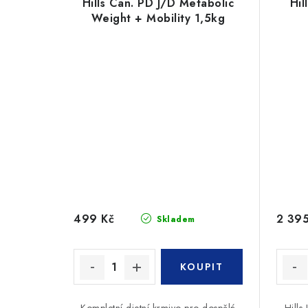
Hills Can. PD J/D Metabolic
Hil
Weight + Mobility 1,5kg
499 Kč
2 395
Skladem