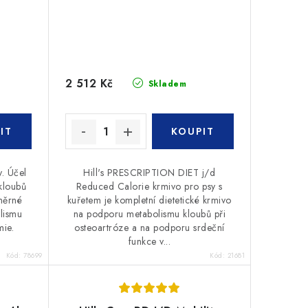
2 512 Kč
Skladem
y. Účel
Hill's PRESCRIPTION DIET j/d
kloubů
Reduced Calorie krmivo pro psy s
dměrné
kuřetem je kompletní dietetické krmivo
lismu
na podporu metabolismu kloubů při
mie.
osteoartróze a na podporu srdeční
funkce v...
Kód:
78699
Kód:
21681