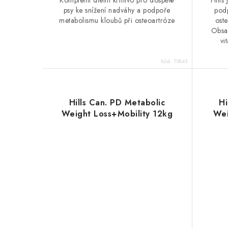
Kompletní dietní krmivo pro dospělé
Hills
psy ke snížení nadváhy a podpoře
podp
metabolismu kloubů při osteoartróze
ost
Obsa
vi
Kód:
70843
Hills Can. PD Metabolic
Hi
Weight Loss+Mobility 12kg
Wei