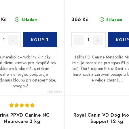
 Kč
366 Kč
Skladem
Skladem
ls Metabolic+Mobility klinicky
Hill's PD Canine Metabolic Mo
é dietní krmivo pro dospělé psy
Mini je receptura pro trpasličí 
sklonem k obezitě, s nízkým
psů, která napomáhá snížení a 
bsahem energie, podporuje
hmotnosti a zároveň pečuje o 
lismus kloubů při osteoartróze,
Je velice chutná,...
omega-3...
Kód:
58052
rina PPVD Canine NC
Royal Canin VD Dog Mob
Neurocare 3 kg
Support 12 kg