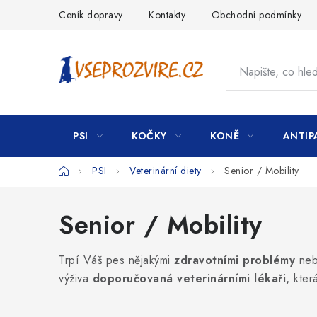
Přejít
Ceník dopravy
Kontakty
Obchodní podmínky
na
obsah
PSI
KOČKY
KONĚ
ANTIP
Domů
PSI
Veterinární diety
Senior / Mobility
Senior / Mobility
Trpí Váš pes nějakými
zdravotními problémy
ne
výživa
doporučovaná veterinárními lékaři,
která