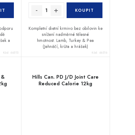
podporu
Kompletní dietní krmivo bez obilovin ke
adě
snížení nadměrné tělesné
ášek a
hmotnost. Lamb, Turkey & Pea
(Jehněčí, krůta a hrášek)
Kód:
66515
Kód:
66516
 &
Hills Can. PD J/D Joint Care
2kg
Reduced Calorie 12kg