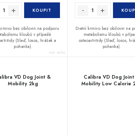
 krmivo bez obilovin na podporu
Dietní krmivo bez obilovin na 
tabolismu kloubů v případě
metabolismu kloubů v příp
artritidy (Sleď, losos, hrášek a
osteoartritidy (Sleď, losos, hr
pohanka).
pohanka).
Kód:
66514
alibra VD Dog Joint &
Calibra VD Dog Joint
Mobility 2kg
Mobility Low Calorie 