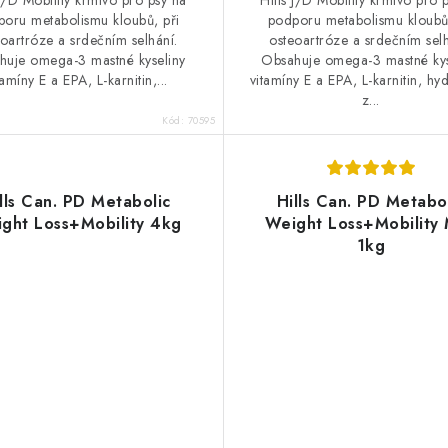
 J/D Mobility krmivo pro psy na
Hills J/D Mobility krmivo pro 
oru metabolismu kloubů, při
podporu metabolismu kloubů,
eoartróze a srdečním selhání.
osteoartróze a srdečním selh
huje omega-3 mastné kyseliny
Obsahuje omega-3 mastné kys
tamíny E a EPA, L-karnitin,...
vitamíny E a EPA, L-karnitin, hy
z...
Kód:
70595
lls Can. PD Metabolic
Hills Can. PD Metabo
ght Loss+Mobility 4kg
Weight Loss+Mobility 
1kg