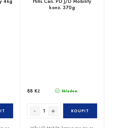
ty 4kg
Hills Can. PD J/D Mobility
konz. 370g
88 Kč
Skladem