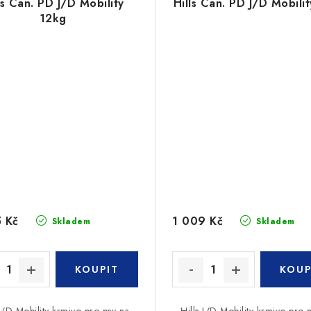
ls Can. PD J/D Mobility
Hills Can. PD J/D Mobili
12kg
 Kč
1 009 Kč
Skladem
Skladem