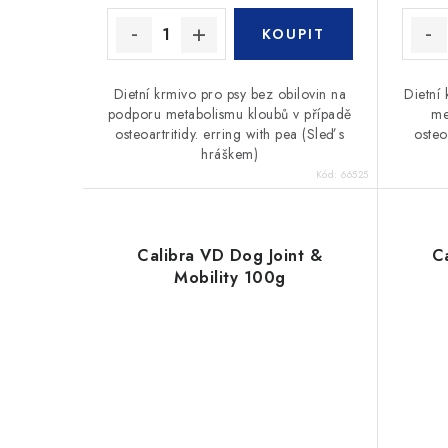
t
ů
ů
Dietní krmivo pro psy bez obilovin na
Dietní
podporu metabolismu kloubů v případě
me
osteoartritidy. erring with pea (Sleď s
osteo
hráškem)
Kód:
66525
Calibra VD Dog Joint &
C
Mobility 100g