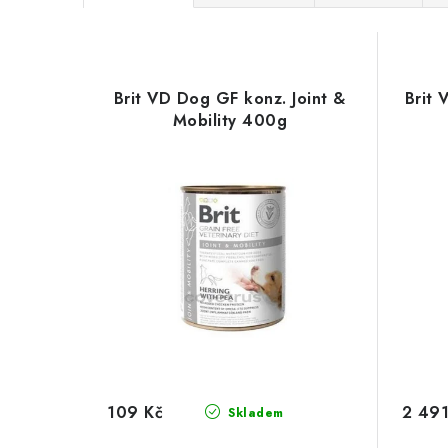
a
V
z
ý
e
Brit VD Dog GF konz. Joint &
Brit 
p
Mobility 400g
n
i
í
s
p
p
r
r
o
o
d
d
u
u
k
109 Kč
2 491
Skladem
k
t