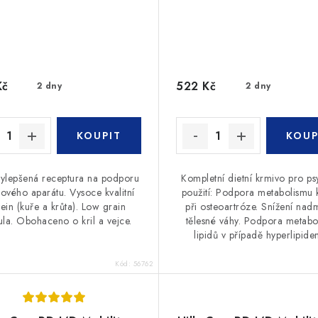
Kč
522 Kč
2 dny
2 dny
ylepšená receptura na podporu
Kompletní dietní krmivo pro ps
ového aparátu. Vysoce kvalitní
použití: Podpora metabolismu 
ein (kuře a krůta). Low grain
při osteoartróze. Snížení na
la. Obohaceno o kril a vejce.
tělesné váhy. Podpora metabo
lipidů v případě hyperlipide
Kód:
56762