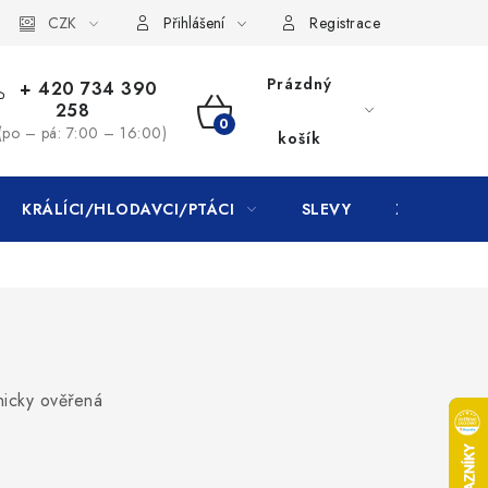
CZK
Přihlášení
Registrace
Prázdný
+ 420 734 390
258
NÁKUPNÍ
(po – pá: 7:00 – 16:00)
košík
KOŠÍK
KRÁLÍCI/HLODAVCI/PTÁCI
SLEVY
ZNAČKY
inicky ověřená