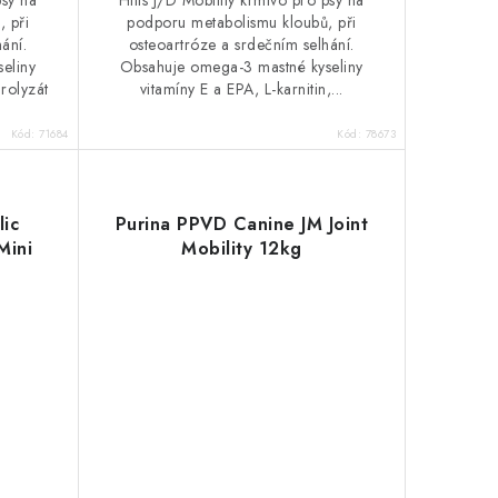
psy na
Hills J/D Mobility krmivo pro psy na
 při
podporu metabolismu kloubů, při
ání.
osteoartróze a srdečním selhání.
eliny
Obsahuje omega-3 mastné kyseliny
drolyzát
vitamíny E a EPA, L-karnitin,...
Kód:
71684
Kód:
78673
lic
Purina PPVD Canine JM Joint
Mini
Mobility 12kg