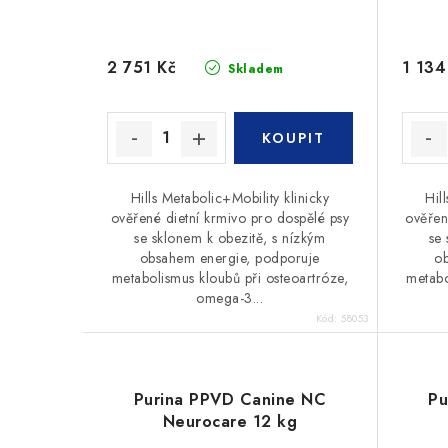
2 751 Kč
1 134
Skladem
Hills Metabolic+Mobility klinicky
Hil
ověřené dietní krmivo pro dospělé psy
ověřen
se sklonem k obezitě, s nízkým
se 
obsahem energie, podporuje
o
metabolismus kloubů při osteoartróze,
metabo
omega-3...
Kód:
58053
Purina PPVD Canine NC
Pu
Neurocare 12 kg