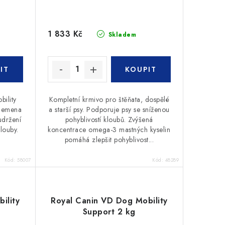
1 833 Kč
Skladem
bility
Kompletní krmivo pro štěňata, dospělé
plemena
a starší psy. Podporuje psy se sníženou
udržení
pohyblivostí kloubů. Zvýšená
klouby.
koncentrace omega-3 mastných kyselin
pomáhá zlepšit pohyblivost...
Kód:
58007
Kód:
48289
ility
Royal Canin VD Dog Mobility
Support 2 kg