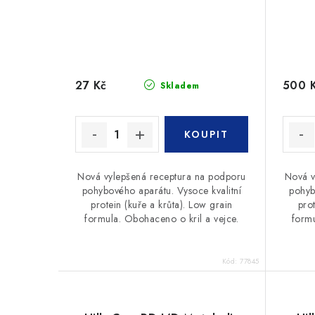
27 Kč
500 
Skladem
Nová vylepšená receptura na podporu
Nová v
pohybového aparátu. Vysoce kvalitní
pohyb
protein (kuře a krůta). Low grain
prot
formula. Obohaceno o kril a vejce.
formu
Kód:
77845