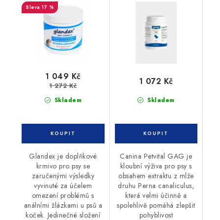
17 %
1 049 Kč
1 072 Kč
1 272 Kč
Skladem
Skladem
Glandex je doplňkové
Canina Petvital GAG je
krmivo pro psy se
kloubní výživa pro psy s
zaručenými výsledky
obsahem extraktu z mlže
vyvinuté za účelem
druhu Perna canaliculus,
omezení problémů s
která velmi účinně a
análními žlázkami u psů a
spolehlivě pomáhá zlepšit
koček. Jedinečné složení
pohyblivost