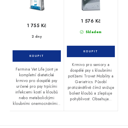
1 576 Kč
1 755 Kč
Skladem
2 dny
Krmivo pro seniory a
Farmina Vet Life Joint je
dospělé psy s kloubními
kompletní dietetické
potížemi Trovet Mobility a
krmivo pro dospělé psy
Geriatrics. Působí
určené pro psy trpícími
protizánětlivě čímž snižuje
infekcemi kostí a kloubů
bolest kloubů a zlepšuje
nebo metabolickými
pohyblivost. Obsahuje...
kloubními onemocněními...