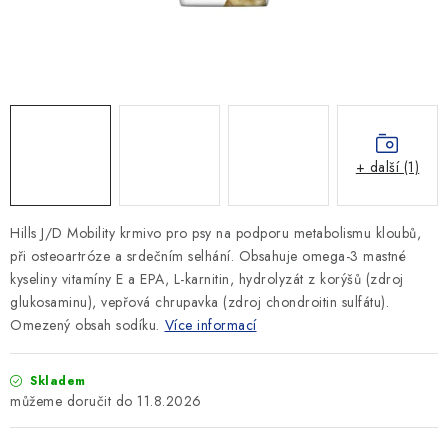
SLEVY
ZNAČKY
Ceník dopravy
Kontakty
Obchodní podmínky
Podmínky ochrany osobních údajů
+ další (1)
Hills J/D Mobility krmivo pro
psy na podporu metabolismu kloubů,
při osteoartróze a srdečním selhání. Obsahuje omega-3 mastné
kyseliny vitamíny E a EPA, L-karnitin, hydrolyzát z korýšů (zdroj
glukosaminu), vepřová chrupavka (zdroj chondroitin sulfátu).
Omezený obsah sodíku.
Více informací
Skladem
11.8.2026