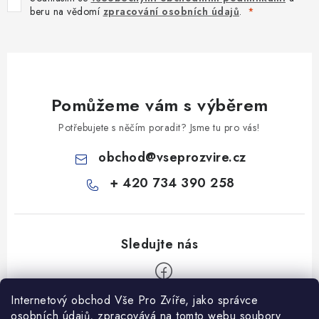
beru na vědomí
zpracování osobních údajů
.
Pomůžeme vám s výběrem
Potřebujete s něčím poradit? Jsme tu pro vás!
obchod
@
vseprozvire.cz
+ 420 734 390 258
Internetový obchod Vše Pro Zvíře, jako správce
Z
osobních údajů, zpracovává na tomto webu soubory