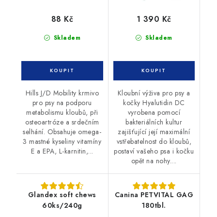
88 Kč
1 390 Kč
Skladem
Skladem
Hills J/D Mobility krmivo
Kloubní výživa pro psy a
pro psy na podporu
kočky Hyalutidin DC
metabolismu kloubů, při
vyrobena pomocí
osteoartróze a srdečním
bakteriálních kultur
selhání. Obsahuje omega-
zajišťující její maximální
3 mastné kyseliny vitamíny
vstřebatelnost do kloubů,
E a EPA, L-karnitin,...
postaví vašeho psa i kočku
opět na nohy....
Glandex soft chews
Canina PETVITAL GAG
60ks/240g
180tbl.