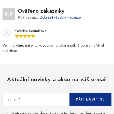
Ověřeno zákazníky
4.9
959
recenzí.
Zobrazit všechny recenze
Kateřina Sedmikova
Velmi chutné, našemu kocourovi chutná a pěkně po nich přibral
hubeňour.
Aktuální novinky a akce na váš e-mail
E-mail
PŘIHLÁSIT SE
Souhlasím se
všeobecnými obchodními podmínkami
a