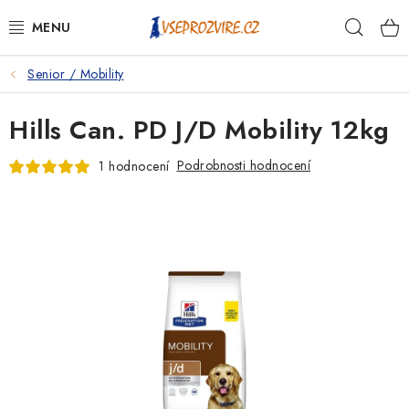
Přejít
Hleda
na
obsah
Senior / Mobility
PSI
Hills Can. PD J/D Mobility 12kg
KOČKY
Podrobnosti hodnocení
1 hodnocení
KONĚ
ANTIPARAZITIKA
PRO CHOVATELE
NA NEMOCI
KRÁLÍCI/HLODAVCI/PTÁCI