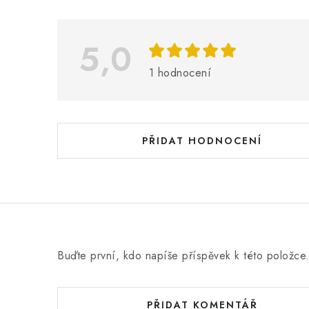
ý
p
i
5,0
s
1 hodnocení
h
o
d
PŘIDAT HODNOCENÍ
n
o
c
e
n
Buďte první, kdo napíše příspěvek k této položce
í
PŘIDAT KOMENTÁŘ