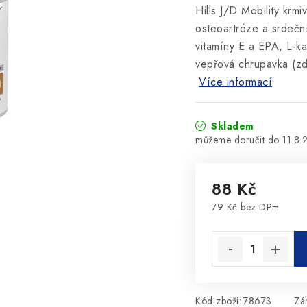
Hills J/D Mobility krm
osteoartróze a srdečn
vitamíny E a EPA, L-kar
vepřová chrupavka (zd
Více informací
Skladem
11.8.
88 Kč
79 Kč bez DPH
Měrná cena:
Kód zboží:
78673
Zá