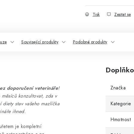
Tisk
Zeptat se
kuze
Související produkty
Podobné produkty
Doplňko
Značka
ez doporučení veterináře
!
 měsíců konzultovat, zda v
 diety stav vašeho mazlíčka
Kategorie
ináře ihned.
Hmotnost
uřetem je kompletní