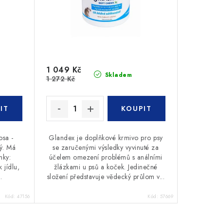
1 049 Kč
Skladem
1 272 Kč
osa -
Glandex je doplňkové krmivo pro psy
ný. Má
se zaručenými výsledky vyvinuté za
nky:
účelem omezení problémů s análními
 jídlu,
žlázkami u psů a koček. Jedinečné
.
složení představuje vědecký průlom v...
Kód:
47156
Kód:
57669