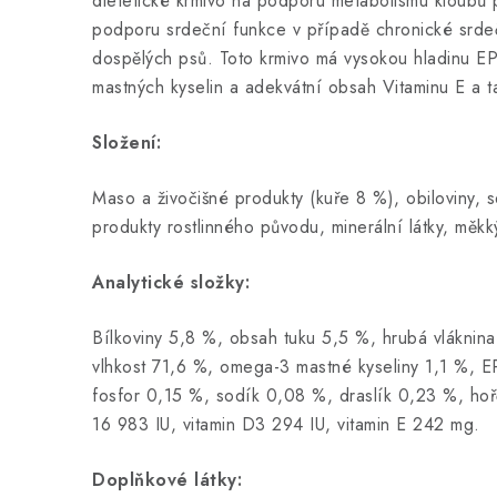
dietetické krmivo na podporu metabolismu kloubů p
podporu srdeční funkce v případě chronické srde
dospělých psů. Toto krmivo má vysokou hladinu 
mastných kyselin a adekvátní obsah Vitaminu E a 
Složení:
Maso a živočišné produkty (kuře 8 %), obiloviny, s
produkty rostlinného původu, minerální látky, měkký
Analytické složky:
Bílkoviny 5,8 %, obsah tuku 5,5 %, hrubá vláknin
vlhkost 71,6 %, omega-3 mastné kyseliny 1,1 %, 
fosfor 0,15 %, sodík 0,08 %, draslík 0,23 %, hoř
16 983 IU, vitamin D3 294 IU, vitamin E 242 mg.
Doplňkové látky: