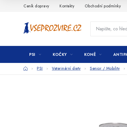
Přejít
Ceník dopravy
Kontakty
Obchodní podmínky
na
obsah
PSI
KOČKY
KONĚ
ANTIP
Domů
PSI
Veterinární diety
Senior / Mobility