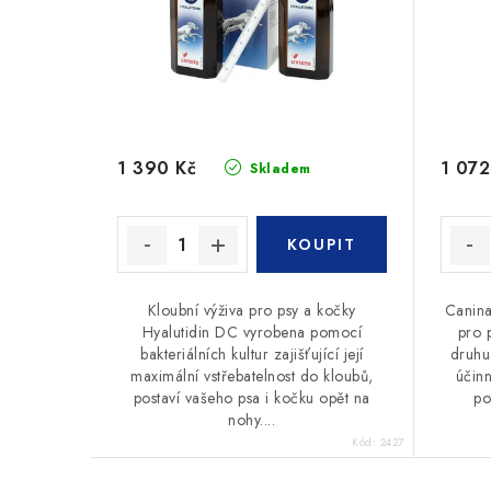
1 390 Kč
1 072
Skladem
Kloubní výživa pro psy a kočky
Canina
Hyalutidin DC vyrobena pomocí
pro 
bakteriálních kultur zajišťující její
druhu
maximální vstřebatelnost do kloubů,
účinn
postaví vašeho psa i kočku opět na
po
nohy....
Kód:
2427