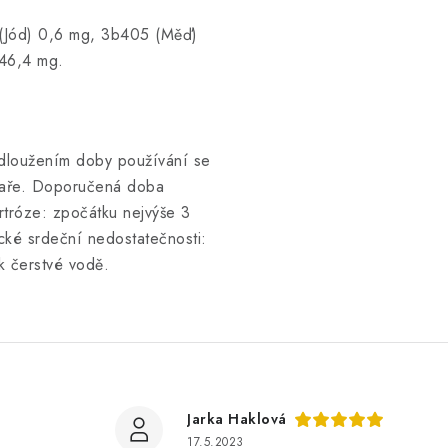
 (Jód) 0,6 mg, 3b405 (Měď)
46,4 mg.
odloužením doby používání se
ékaře. Doporučená doba
rtróze: zpočátku nejvýše 3
cké srdeční nedostatečnosti:
 k čerstvé vodě.
Jarka Haklová
17.5.2023