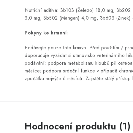
Nutriční aditiva: 3b103 (Železo) 18,0 mg, 3b202
3,0 mg, 3b502 (Mangan) 4,0 mg, 3b603 (Zinek) 
Pokyny ke krmení:
Podávejte pouze toto krmivo. Před použitím / pr
doporučuje vyžádat si stanovisko veterinárního l
podávání: podpora metabolismu kloubů při osteoa
měsíce; podpora srdeční funkce v případě chroni
zpočátku nejvýše 6 měsíců. Zajistěte stálý přístup
V
Hodnocení produktu (1)