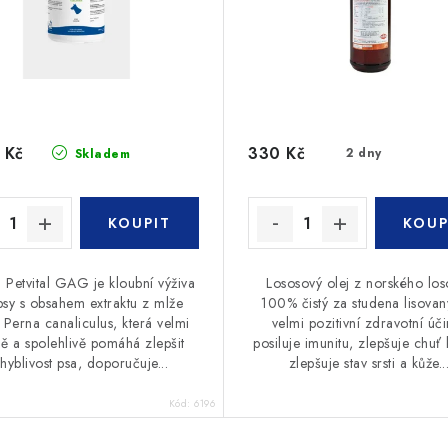
 Kč
330 Kč
2 dny
Skladem
 Petvital GAG je kloubní výživa
Lososový olej z norského los
psy s obsahem extraktu z mlže
100% čistý za studena lisova
 Perna canaliculus, která velmi
velmi pozitivní zdravotní úči
ě a spolehlivě pomáhá zlepšit
posiluje imunitu, zlepšuje chuť k
hyblivost psa, doporučuje...
zlepšuje stav srsti a kůže...
Kód:
6196