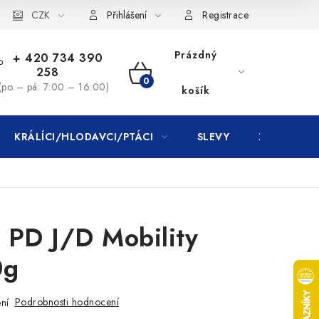
CZK
Přihlášení
Registrace
Prázdný
+ 420 734 390
258
NÁKUPNÍ
(po – pá: 7:00 – 16:00)
košík
KOŠÍK
KRÁLÍCI/HLODAVCI/PTÁCI
SLEVY
ZNAČKY
. PD J/D Mobility
0g
Podrobnosti hodnocení
ní