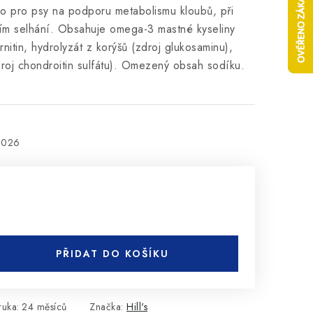
ivo pro
psy na podporu metabolismu kloubů, při
ím selhání. Obsahuje omega-3 mastné kyseliny
nitin, hydrolyzát z korýšů (zdroj glukosaminu),
roj chondroitin sulfátu). Omezený obsah sodíku.
2026
PŘIDAT DO KOŠÍKU
ruka
:
24 měsíců
Značka:
Hill's