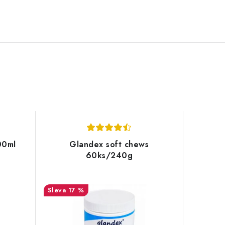
00ml
Glandex soft chews
60ks/240g
17 %