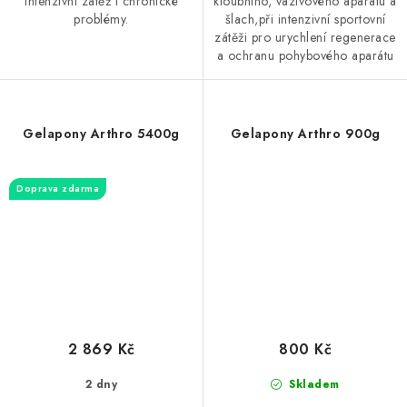
intenzivní zátěž i chronické
kloubního, vazivového aparátu a
problémy.
šlach,při intenzivní sportovní
zátěži pro urychlení regenerace
a ochranu pohybového aparátu
Gelapony Arthro 5400g
Gelapony Arthro 900g
Doprava zdarma
2 869 Kč
800 Kč
2 dny
Skladem