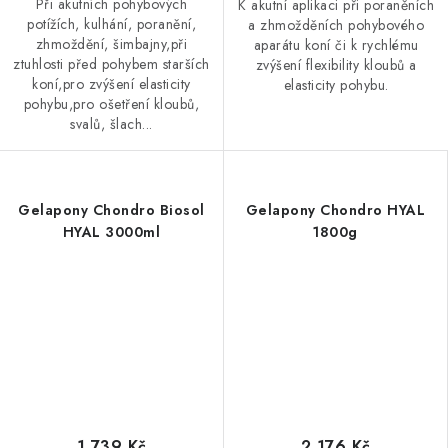
Při akutních pohybových
K akutní aplikaci při poraněních
potížích, kulhání, poranění,
a zhmožděních pohybového
zhmoždění, šimbajny,při
aparátu koní či k rychlému
ztuhlosti před pohybem starších
zvýšení flexibility kloubů a
koní,pro zvýšení elasticity
elasticity pohybu.
pohybu,pro ošetření kloubů,
svalů, šlach...
Gelapony Chondro Biosol
Gelapony Chondro HYAL
HYAL 3000ml
1800g
1 739 Kč
2 176 Kč