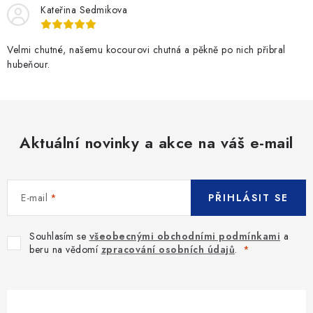
Kateřina Sedmikova
Velmi chutné, našemu kocourovi chutná a pěkně po nich přibral
hubeňour.
Aktuální novinky a akce na váš e-mail
E-mail
PŘIHLÁSIT SE
Souhlasím se
všeobecnými obchodními podmínkami
a
beru na vědomí
zpracování osobních údajů
.