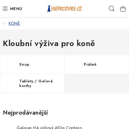
Přejít
Hleda
na
obsah
KONĚ
PSI
KOČKY
Kloubní výživa pro koně
KONĚ
Sirup
Prášek
ANTIPARAZITIKA
Tablety / Gelové
PRO CHOVATELE
kostky
NA NEMOCI
Nejprodávanější
KRÁLÍCI/HLODAVCI/PTÁCI
Geloren HA višňový 450g Contipro