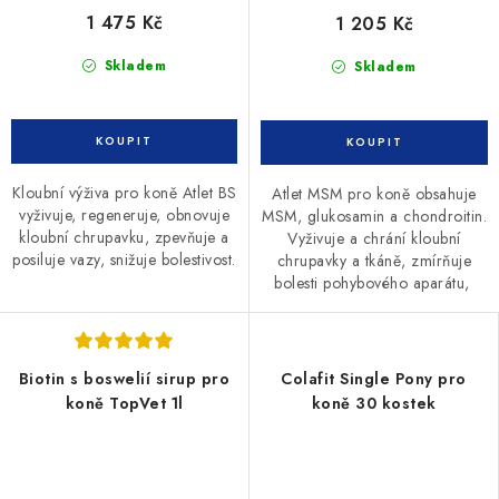
1 475 Kč
1 205 Kč
Skladem
Skladem
Kloubní výživa pro koně Atlet BS
Atlet MSM pro koně obsahuje
vyživuje, regeneruje, obnovuje
MSM, glukosamin a chondroitin.
kloubní chrupavku, zpevňuje a
Vyživuje a chrání kloubní
posiluje vazy, snižuje bolestivost.
chrupavky a tkáně, zmírňuje
bolesti pohybového aparátu,
Biotin s boswelií sirup pro
Colafit Single Pony pro
koně TopVet 1l
koně 30 kostek