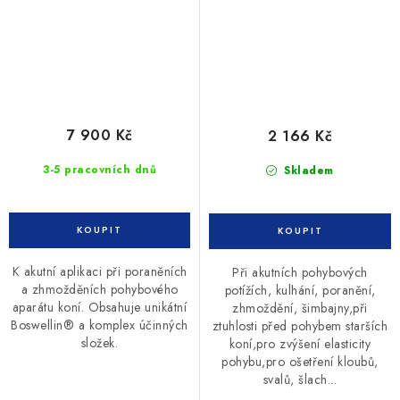
7 900 Kč
2 166 Kč
3-5 pracovních dnů
Skladem
K akutní aplikaci při poraněních
Při akutních pohybových
a zhmožděních pohybového
potížích, kulhání, poranění,
aparátu koní. Obsahuje unikátní
zhmoždění, šimbajny,při
Boswellin® a komplex účinných
ztuhlosti před pohybem starších
složek.
koní,pro zvýšení elasticity
pohybu,pro ošetření kloubů,
svalů, šlach...