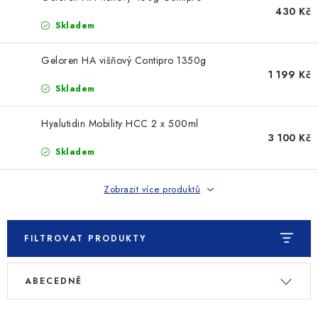
SLEVY
430 Kč
Skladem
ZNAČKY
Geloren HA višňový Contipro 1350g
1 199 Kč
Ceník dopravy
Kontakty
Obchodní podmínky
Skladem
Podmínky ochrany osobních údajů
Hyalutidin Mobility HCC 2 x 500ml
3 100 Kč
Skladem
Zobrazit více produktů
FILTROVAT PRODUKTY
V
Ř
ABECEDNĚ
ý
a
p
z