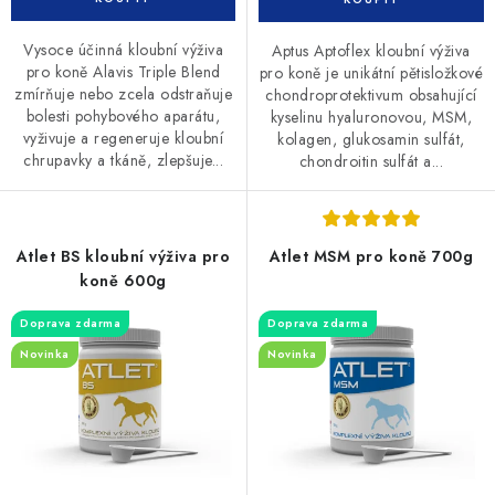
Vysoce účinná kloubní výživa
Aptus Aptoflex kloubní výživa
pro koně Alavis Triple Blend
pro koně je unikátní pětisložkové
zmírňuje nebo zcela odstraňuje
chondroprotektivum obsahující
bolesti pohybového aparátu,
kyselinu hyaluronovou, MSM,
vyživuje a regeneruje kloubní
kolagen, glukosamin sulfát,
chrupavky a tkáně, zlepšuje...
chondroitin sulfát a...
Atlet BS kloubní výživa pro
Atlet MSM pro koně 700g
koně 600g
Doprava zdarma
Doprava zdarma
Novinka
Novinka