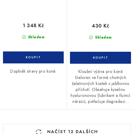
1 348 Kč
430 Kč
Skladem
Skladem
Doplněk stravy pro koně.
Kloubní výživa pro koně
Geloren ve formě chutných
želatinových kostek s jablkovou
příchutí. Obsahuje kyselinu
hyaluronovou (lubrikant a tlumič
nárazů, potlačuje degradaci...
O
NAČÍST 12 DALŠÍCH