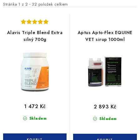
i
e
Stránka
1
z
2
-
32
položek celkem
s
n
p
í
r
p
Alavis Triple Blend Extra
Aptus Apto-Flex EQUINE
o
r
silný 700g
VET sirup 1000ml
d
o
u
d
k
u
t
k
ů
t
ů
1 472 Kč
2 893 Kč
Skladem
Skladem