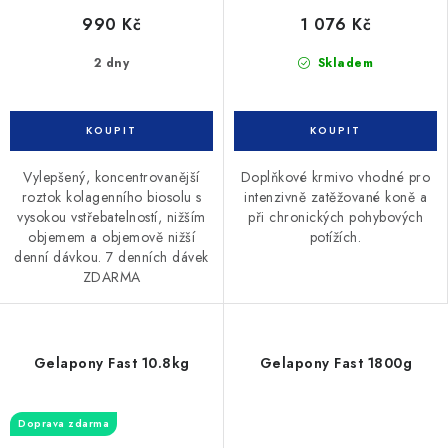
990 Kč
1 076 Kč
2 dny
Skladem
Vylepšený, koncentrovanější
Doplňkové krmivo vhodné pro
roztok kolagenního biosolu s
intenzivně zatěžované koně a
vysokou vstřebatelností, nižším
při chronických pohybových
objemem a objemově nižší
potížích.
denní dávkou. 7 denních dávek
ZDARMA
Gelapony Fast 10.8kg
Gelapony Fast 1800g
Doprava zdarma