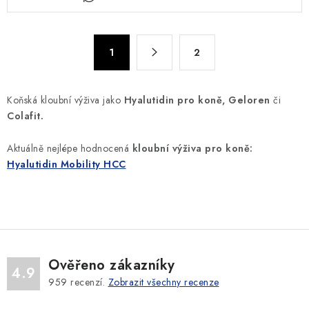
v
l
á
S
d
1
2
t
a
r
c
á
Koňská kloubní výživa jako
Hyalutidin pro koně, Geloren
či
n
í
Colafit.
k
p
o
r
Aktuálně nejlépe hodnocená
kloubní výživa pro koně:
v
v
Hyalutidin Mobility HCC
á
k
n
y
í
v
ý
p
Ověřeno zákazníky
i
4.9
959
recenzí.
Zobrazit všechny recenze
s
u