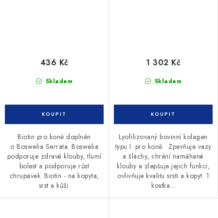
436 Kč
1 302 Kč
Skladem
Skladem
Biotin pro koně doplněn
Lyofilizovaný bovinní kolagen
o Boswelia Serrata. Boswelia
typu I. pro koně. Zpevňuje vazy
podporuje zdravé klouby, tlumí
a šlachy, chrání namáhané
bolest a podporuje růst
klouby a zlepšuje jejich funkci,
chrupavek. Biotin - na kopyta,
ovlivňuje kvalitu srsti a kopyt. 1
srst a kůži.
kostka...