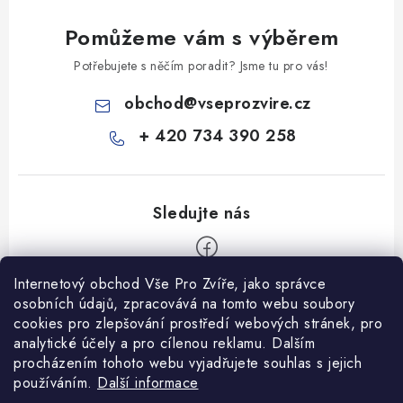
Pomůžeme vám s výběrem
Potřebujete s něčím poradit? Jsme tu pro vás!
obchod
@
vseprozvire.cz
+ 420 734 390 258
Internetový obchod Vše Pro Zvíře, jako správce
Z
osobních údajů, zpracovává na tomto webu soubory
á
cookies pro zlepšování prostředí webových stránek, pro
Informace pro Vás
p
analytické účely a pro cílenou reklamu. Dalším
procházením tohoto webu vyjadřujete souhlas s jejich
a
Ceník dopravy
používáním.
Další informace
t