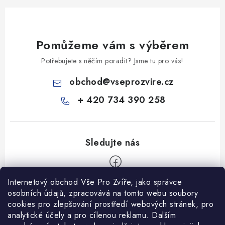
Pomůžeme vám s výběrem
Potřebujete s něčím poradit? Jsme tu pro vás!
obchod
@
vseprozvire.cz
+ 420 734 390 258
Internetový obchod Vše Pro Zvíře, jako správce
Z
osobních údajů, zpracovává na tomto webu soubory
á
cookies pro zlepšování prostředí webových stránek, pro
Informace pro Vás
analytické účely a pro cílenou reklamu. Dalším
p