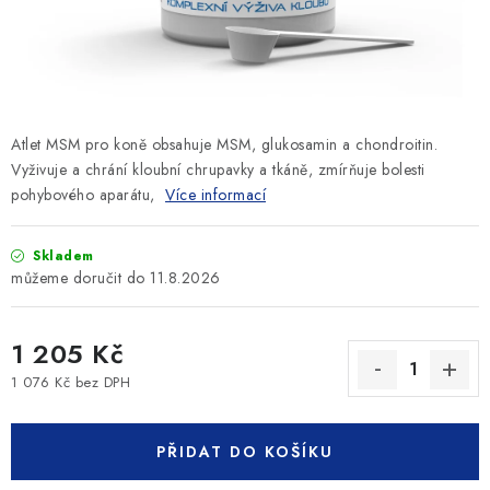
SLEVY
ZNAČKY
Ceník dopravy
Kontakty
Obchodní podmínky
Atlet MSM pro koně obsahuje MSM, glukosamin a chondroitin.
Podmínky ochrany osobních údajů
Vyživuje a chrání kloubní chrupavky a tkáně, zmírňuje bolesti
pohybového aparátu,
Více informací
Skladem
11.8.2026
1 205 Kč
1 076 Kč bez DPH
Měrná cena:
PŘIDAT DO KOŠÍKU