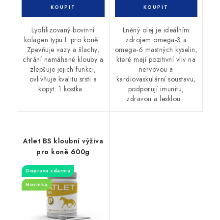
Lyofilizovaný bovinní
Lněný olej je ideálním
kolagen typu I. pro koně.
zdrojem omega-3 a
Zpevňuje vazy a šlachy,
omega-6 mastných kyselin,
chrání namáhané klouby a
které mají pozitivní vliv na
zlepšuje jejich funkci,
nervovou a
ovlivňuje kvalitu srsti a
kardiovaskulární soustavu,
kopyt. 1 kostka...
podporují imunitu,
zdravou a lesklou...
Atlet BS kloubní výživa
pro koně 600g
Doprava zdarma
Novinka