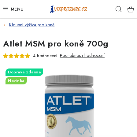
Přejít
Hleda
na
obsah
Kloubní výživa pro koně
PSI
Atlet MSM pro koně 700g
KOČKY
Podrobnosti hodnocení
4 hodnocení
KONĚ
Doprava zdarma
ANTIPARAZITIKA
Novinka
PRO CHOVATELE
NA NEMOCI
KRÁLÍCI/HLODAVCI/PTÁCI