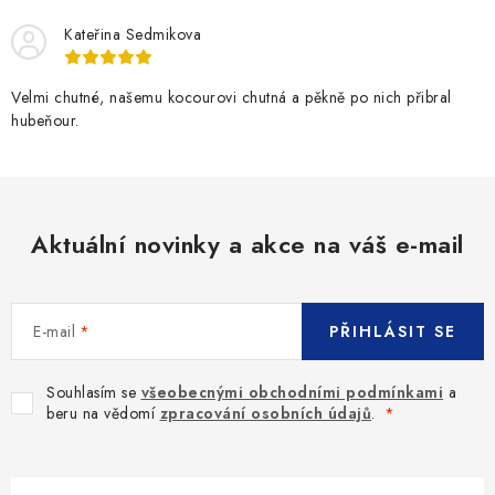
Kateřina Sedmikova
Velmi chutné, našemu kocourovi chutná a pěkně po nich přibral
hubeňour.
Aktuální novinky a akce na váš e-mail
E-mail
PŘIHLÁSIT SE
Souhlasím se
všeobecnými obchodními podmínkami
a
beru na vědomí
zpracování osobních údajů
.