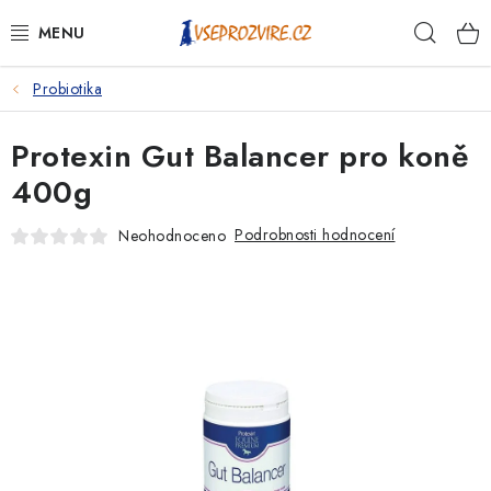
Přejít
Hleda
na
obsah
Probiotika
PSI
Protexin Gut Balancer pro koně
KOČKY
400g
KONĚ
Podrobnosti hodnocení
Neohodnoceno
ANTIPARAZITIKA
PRO CHOVATELE
NA NEMOCI
KRÁLÍCI/HLODAVCI/PTÁCI