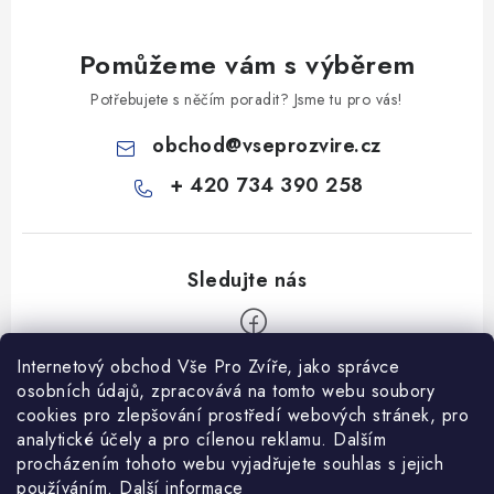
Pomůžeme vám s výběrem
Potřebujete s něčím poradit? Jsme tu pro vás!
obchod
@
vseprozvire.cz
+ 420 734 390 258
Internetový obchod Vše Pro Zvíře, jako správce
Z
osobních údajů, zpracovává na tomto webu soubory
á
cookies pro zlepšování prostředí webových stránek, pro
Informace pro Vás
p
analytické účely a pro cílenou reklamu. Dalším
procházením tohoto webu vyjadřujete souhlas s jejich
a
Ceník dopravy
používáním.
Další informace