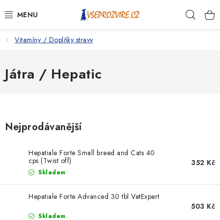
Přejít
Hleda
na
obsah
Vitamíny / Doplňky stravy
PSI
KOČKY
Játra / Hepatic
KONĚ
ANTIPARAZITIKA
Nejprodávanější
PRO CHOVATELE
Hepatiale Forte Small breed and Cats 40
cps (Twist off)
352 Kč
NA NEMOCI
Skladem
KRÁLÍCI/HLODAVCI/PTÁCI
Hepatiale Forte Advanced 30 tbl VetExpert
503 Kč
Skladem