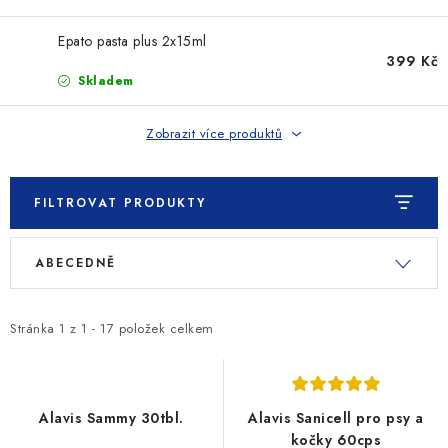
SLEVY
Epato pasta plus 2x15ml
ZNAČKY
399 Kč
Skladem
Ceník dopravy
Kontakty
Obchodní podmínky
Zobrazit více produktů
Podmínky ochrany osobních údajů
FILTROVAT PRODUKTY
V
Ř
ABECEDNĚ
ý
a
p
z
i
e
Stránka
1
z
1
-
17
položek celkem
s
n
p
í
r
p
Alavis Sammy 30tbl.
Alavis Sanicell pro psy a
o
r
kočky 60cps