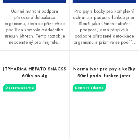
Účinná nutriční podpora
Pro psy a kočky pro komplexní
přirozené detoxikace
ochranu a podporu funkce jater.
organismu, která se příznivě se
Slouží jako účinná nutriční
podílí na kontrole oxidačního
podpora, která přispívá k
stresu v játrech. Tento roztok je
podpoře přirozené detoxikace
neocenitelný pro majitele...
organismu a příznivě se podílí...
JTPHARMA HEPATO SNACKS
Normaliver pro psy a kočky
60ks po 4g
50ml podp. funkce jater
Doprava zdarma
Doprava zdarma