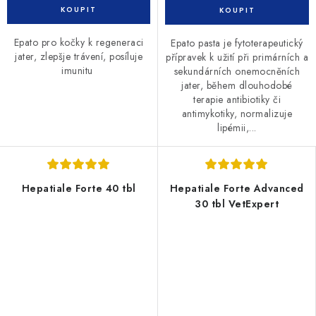
Epato pro kočky k regeneraci
Epato pasta je fytoterapeutický
jater, zlepšje trávení, posíluje
přípravek k užití při primárních a
imunitu
sekundárních onemocněních
jater, během dlouhodobé
terapie antibiotiky či
antimykotiky, normalizuje
lipémii,...
Hepatiale Forte 40 tbl
Hepatiale Forte Advanced
30 tbl VetExpert