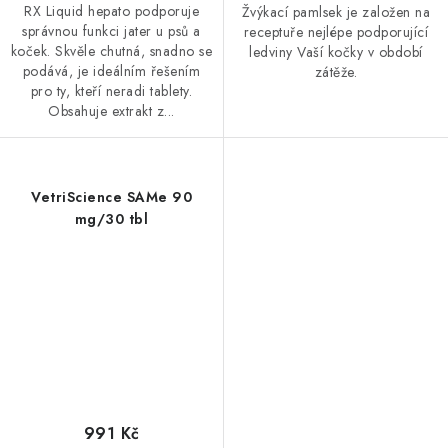
RX Liquid hepato podporuje
Žvýkací pamlsek je založen na
správnou funkci jater u psů a
receptuře nejlépe podporující
koček. Skvěle chutná, snadno se
ledviny Vaší kočky v období
podává, je ideálním řešením
zátěže.
pro ty, kteří neradi tablety.
Obsahuje extrakt z...
VetriScience SAMe 90
mg/30 tbl
991 Kč