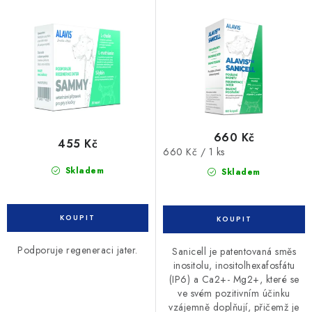
d
o
u
d
k
u
t
k
ů
t
ů
660 Kč
455 Kč
Měrná
660 Kč / 1 ks
cena:
Skladem
Skladem
Podporuje regeneraci jater.
Sanicell je patentovaná směs
inositolu, inositolhexafosfátu
(IP6) a Ca2+- Mg2+, které se
ve svém pozitivním účinku
vzájemně doplňují, přičemž je