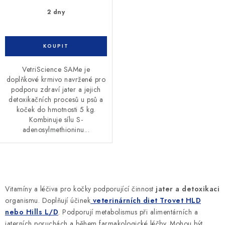
2 dny
VetriScience SAMe je
doplňkové krmivo navržené pro
podporu zdraví jater a jejich
detoxikačních procesů u psů a
koček do hmotnosti 5 kg.
Kombinuje sílu S-
adenosylmethioninu...
O
v
Vitamíny a léčiva pro kočky podporující činnost
jater a detoxikaci
l
organismu. Doplňují účinek
veterinárních diet Trovet HLD
á
nebo Hills L/D
. Podporují
metabolismus při alimentárních a
jaterních poruchách a během farmakologické léčby. Mohou být