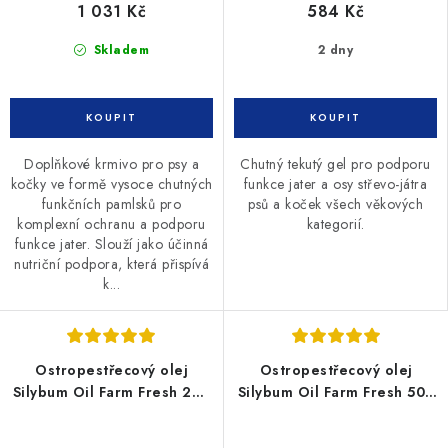
1 031 Kč
584 Kč
Skladem
2 dny
Doplňkové krmivo pro psy a
Chutný tekutý gel pro podporu
kočky ve formě vysoce chutných
funkce jater a osy střevo-játra
funkčních pamlsků pro
psů a koček všech věkových
komplexní ochranu a podporu
kategorií.
funkce jater. Slouží jako účinná
nutriční podpora, která přispívá
k...
Ostropestřecový olej
Ostropestřecový olej
Silybum Oil Farm Fresh 200
Silybum Oil Farm Fresh 500
ml
ml