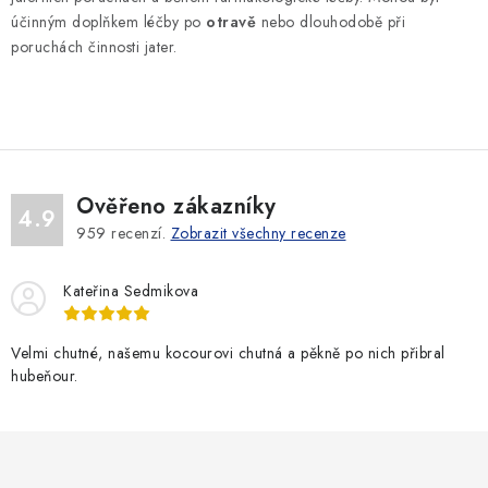
d
účinným doplňkem léčby po
otravě
nebo dlouhodobě při
a
poruchách činnosti jater.
c
í
p
r
v
k
Ověřeno zákazníky
4.9
y
959
recenzí.
Zobrazit všechny recenze
v
ý
Kateřina Sedmikova
p
i
Velmi chutné, našemu kocourovi chutná a pěkně po nich přibral
s
hubeňour.
u