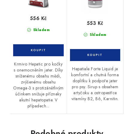
556 Kč
553 Kč
Skladem
Skladem
Krmivo Hepatic pro kočky
Hepatiale Forte Liquid je
s onemocněním jater. Díky
komfortní a chutná forma
sníženému obsahu mědi,
doplňku k podpoře jater
zvýšenému obsahu
pro psy. Sirup s obsahem
Omega-3 s protizánětlivým
artyčoku a ostropestřce
účinkem snižuje příznaky
vitamíny B2, B6, Karnitin.
akutní hepatopatie. V
případech...
Podobné produkty