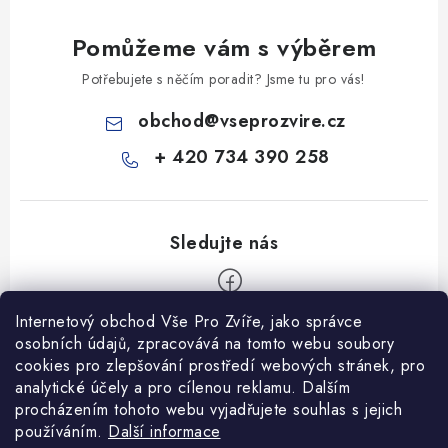
Pomůžeme vám s výběrem
Potřebujete s něčím poradit? Jsme tu pro vás!
obchod
@
vseprozvire.cz
+ 420 734 390 258
Internetový obchod Vše Pro Zvíře, jako správce
Z
osobních údajů, zpracovává na tomto webu soubory
á
cookies pro zlepšování prostředí webových stránek, pro
Informace pro Vás
analytické účely a pro cílenou reklamu. Dalším
p
procházením tohoto webu vyjadřujete souhlas s jejich
a
Ceník dopravy
používáním.
Další informace