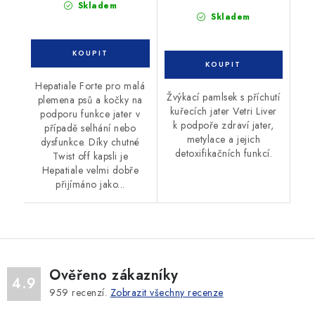
Skladem
Skladem
Hepatiale Forte pro malá
Žvýkací pamlsek s příchutí
plemena psů a kočky na
kuřecích jater Vetri Liver
podporu funkce jater v
k podpoře zdraví jater,
případě selhání nebo
metylace a jejich
dysfunkce. Díky chutné
detoxifikačních funkcí.
Twist off kapsli je
Hepatiale velmi dobře
přijímáno jako...
Ověřeno zákazníky
4.9
959
recenzí.
Zobrazit všechny recenze