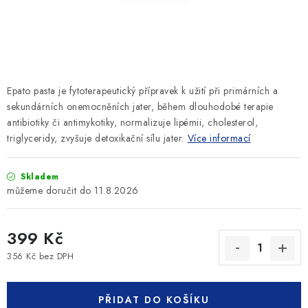
SLEVY
ZNAČKY
Ceník dopravy
Kontakty
Obchodní podmínky
Epato pasta je f
ytoterapeutický přípravek k užití při primárních a
Podmínky ochrany osobních údajů
sekundárních onemocněních jater, během dlouhodobé terapie
antibiotiky či antimykotiky, normalizuje lipémii, cholesterol,
triglyceridy, zvyšuje detoxikační sílu jater.
Více informací
Skladem
11.8.2026
399 Kč
356 Kč bez DPH
Měrná cena:
PŘIDAT DO KOŠÍKU