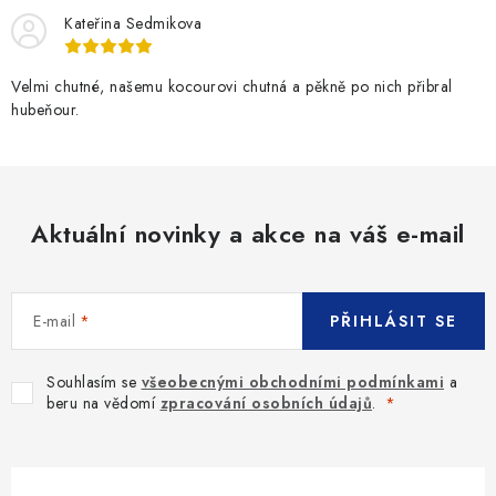
Kateřina Sedmikova
Velmi chutné, našemu kocourovi chutná a pěkně po nich přibral
hubeňour.
Aktuální novinky a akce na váš e-mail
E-mail
PŘIHLÁSIT SE
Souhlasím se
všeobecnými obchodními podmínkami
a
beru na vědomí
zpracování osobních údajů
.