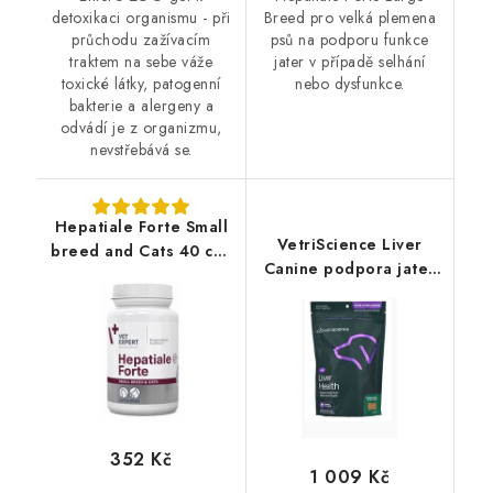
detoxikaci organismu - při
Breed pro velká plemena
průchodu zažívacím
psů na podporu funkce
traktem na sebe váže
jater v případě selhání
toxické látky, patogenní
nebo dysfunkce.
bakterie a alergeny a
odvádí je z organizmu,
nevstřebává se.
Hepatiale Forte Small
VetriScience Liver
breed and Cats 40 cps
Canine podpora jater
(Twist off)
pes 318g
352 Kč
1 009 Kč