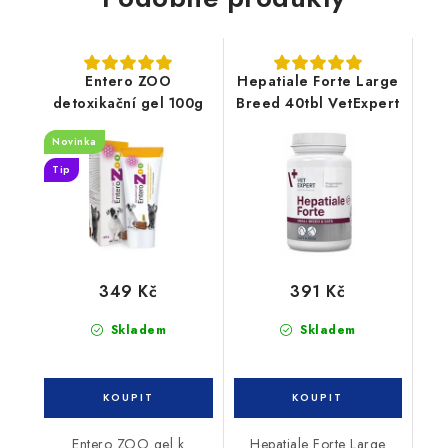
Entero ZOO
Hepatiale Forte Large
detoxikační gel 100g
Breed 40tbl VetExpert
Novinka
Tip
349 Kč
391 Kč
Skladem
Skladem
Entero ZOO gel k
Hepatiale Forte Large