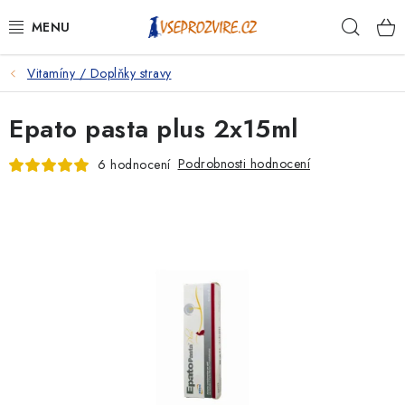
Přejít
Hleda
na
obsah
Vitamíny / Doplňky stravy
PSI
Epato pasta plus 2x15ml
KOČKY
Podrobnosti hodnocení
6 hodnocení
KONĚ
ANTIPARAZITIKA
PRO CHOVATELE
NA NEMOCI
KRÁLÍCI/HLODAVCI/PTÁCI