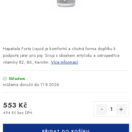
SLEVY
ZNAČKY
Ceník dopravy
Kontakty
Obchodní podmínky
Podmínky ochrany osobních údajů
Hepatiale Forte Liquid je k
omfortní a chutná forma doplňku k
podpoře jater pro psy. Sirup s obsahem artyčoku a ostropestřce
vitamíny B2, B6, Karnitin.
Více informací
Skladem
11.8.2026
553 Kč
494 Kč bez DPH
Měrná cena:
PŘIDAT DO KOŠÍKU