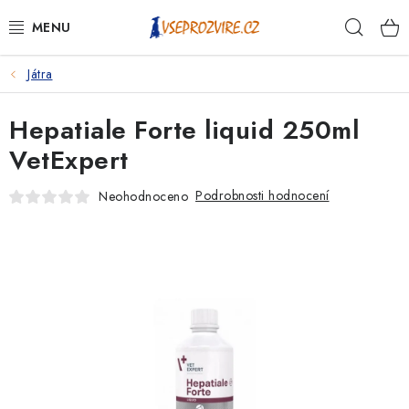
Přejít
Hleda
na
obsah
Játra
PSI
Hepatiale Forte liquid 250ml
KOČKY
VetExpert
KONĚ
Podrobnosti hodnocení
Neohodnoceno
ANTIPARAZITIKA
PRO CHOVATELE
NA NEMOCI
KRÁLÍCI/HLODAVCI/PTÁCI