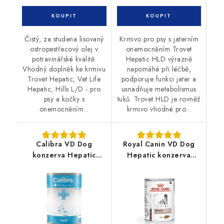
Čistý, za studena lisovaný
Krmivo pro psy s jaterním
ostropestřecový olej v
onemocněním Trovet
potravinářské kvalitě.
Hepatic HLD výrazně
Vhodný doplněk ke krmivu
napomáhá při léčbě,
Trovet Hepatic, Vet Life
podporuje funkci jater a
Hepatic, Hills L/D - pro
usnadňuje metabolismus
psy a kočky s
tuků. Trovet HLD je rovněž
onemocněním...
krmivo vhodné pro...
Calibra VD Dog
Royal Canin VD Dog
konzerva Hepatic
Hepatic konzerva
400g
420g