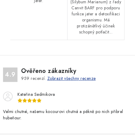
jater.
(Silybum Marianum) z řady
Canvit BARF pro podporu
funkce jater a detoxifikaci
organismu. Má
protizánětlivý účinek
schopný potlačit...
Ověřeno zákazníky
4.9
959
recenzí.
Zobrazit všechny recenze
Kateřina Sedmikova
Velmi chutné, našemu kocourovi chutná a pěkně po nich přibral
hubeňour.