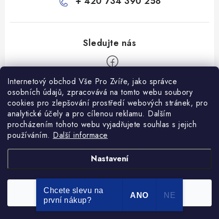
+ 420 734 390 258
Internetový obchod Vše Pro Zvíře, jako správce
Z
osobních údajů, zpracovává na tomto webu soubory
á
cookies pro zlepšování prostředí webových stránek, pro
Informace pro Vás
p
analytické účely a pro cílenou reklamu. Dalším
procházením tohoto webu vyjadřujete souhlas s jejich
a
Ceník dopravy
používáním.
Další informace
t
Kontakty
í
Obchodní podmínky
Heuréka recenze
VseProZvire.cz 2011-2024
Nastavení
VetPlus
Obchodní podmínky
Podmínky ochrany osobních údajů
Chcete slevu na
Souhlasím
Copyright 2026
Vše Pro Zvíře
. Všechna práva vyhrazena.
ANO
NE
první nákup?
Vytvořil Shoptet Premium