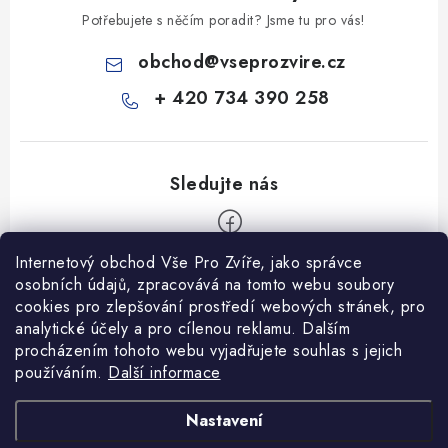
Potřebujete s něčím poradit? Jsme tu pro vás!
obchod
@
vseprozvire.cz
+ 420 734 390 258
Internetový obchod Vše Pro Zvíře, jako správce
Z
osobních údajů, zpracovává na tomto webu soubory
á
cookies pro zlepšování prostředí webových stránek, pro
Informace pro Vás
analytické účely a pro cílenou reklamu. Dalším
p
procházením tohoto webu vyjadřujete souhlas s jejich
a
Ceník dopravy
používáním.
Další informace
t
Kontakty
í
Obchodní podmínky
Heuréka recenze
VseProZvire.cz 2011-2024
Nastavení
VetPlus
Obchodní podmínky