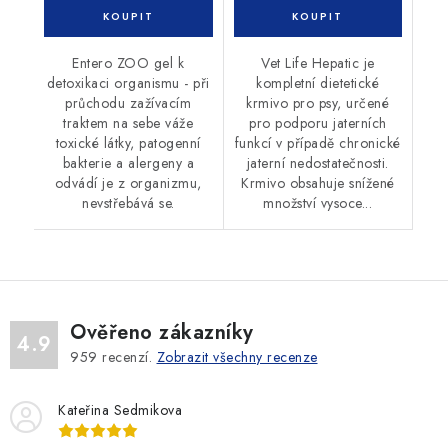
Entero ZOO gel k
Vet Life Hepatic je
detoxikaci organismu - při
kompletní dietetické
průchodu zažívacím
krmivo pro psy, určené
traktem na sebe váže
pro podporu jaterních
toxické látky, patogenní
funkcí v případě chronické
bakterie a alergeny a
jaterní nedostatečnosti.
odvádí je z organizmu,
Krmivo obsahuje snížené
nevstřebává se.
množství vysoce...
Ověřeno zákazníky
4.9
959
recenzí.
Zobrazit všechny recenze
Kateřina Sedmikova