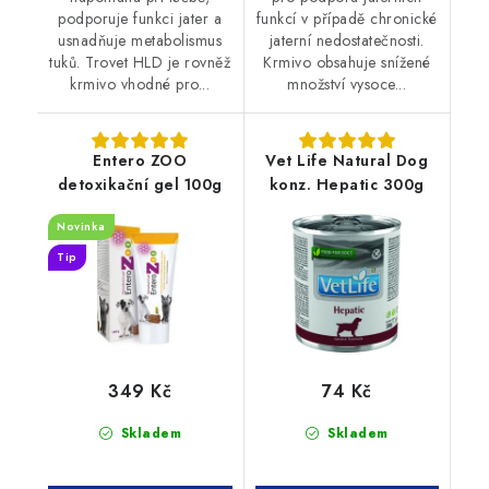
podporuje funkci jater a
funkcí v případě chronické
usnadňuje metabolismus
jaterní nedostatečnosti.
tuků. Trovet HLD je rovněž
Krmivo obsahuje snížené
krmivo vhodné pro...
množství vysoce...
Entero ZOO
Vet Life Natural Dog
detoxikační gel 100g
konz. Hepatic 300g
Novinka
Tip
349 Kč
74 Kč
Skladem
Skladem