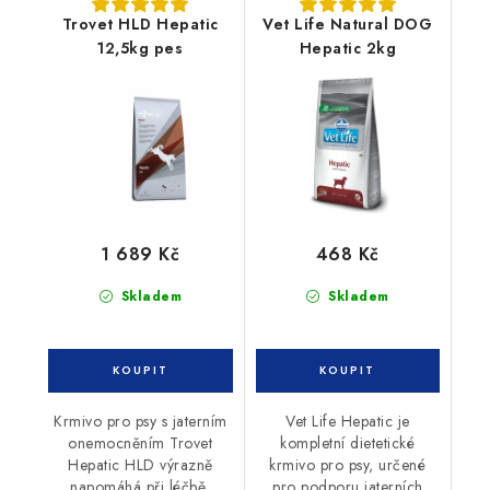
Trovet HLD Hepatic
Vet Life Natural DOG
12,5kg pes
Hepatic 2kg
1 689 Kč
468 Kč
Skladem
Skladem
Krmivo pro psy s jaterním
Vet Life Hepatic je
onemocněním Trovet
kompletní dietetické
Hepatic HLD výrazně
krmivo pro psy, určené
napomáhá při léčbě,
pro podporu jaterních