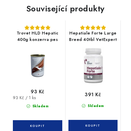
Související produkty
Trovet HLD Hepatic
Hepatiale Forte Large
400g konzerva pes
Breed 40tbl VetExpert
93 Kč
391 Kč
Měrná
93 Kč / 1 ks
cena:
Skladem
Skladem