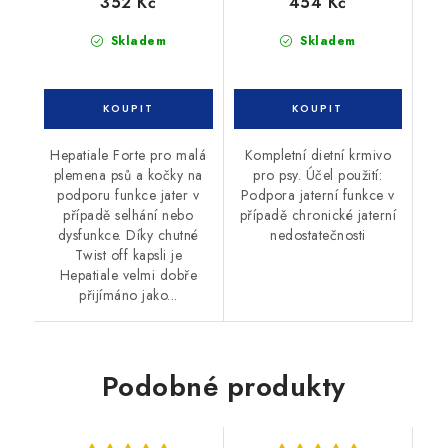
352 Kč
454 Kč
Skladem
Skladem
Hepatiale Forte pro malá
Kompletní dietní krmivo
plemena psů a kočky na
pro psy. Účel použití:
podporu funkce jater v
Podpora jaterní funkce v
případě selhání nebo
případě chronické jaterní
dysfunkce. Díky chutné
nedostatečnosti
Twist off kapsli je
Hepatiale velmi dobře
přijímáno jako...
Podobné produkty