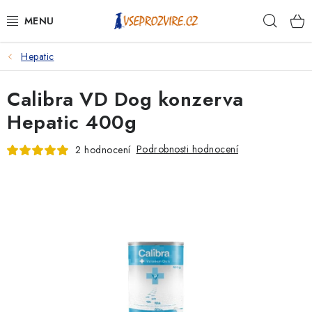
Přejít
Hleda
na
obsah
Hepatic
PSI
Calibra VD Dog konzerva
KOČKY
Hepatic 400g
KONĚ
Podrobnosti hodnocení
2 hodnocení
ANTIPARAZITIKA
PRO CHOVATELE
NA NEMOCI
KRÁLÍCI/HLODAVCI/PTÁCI