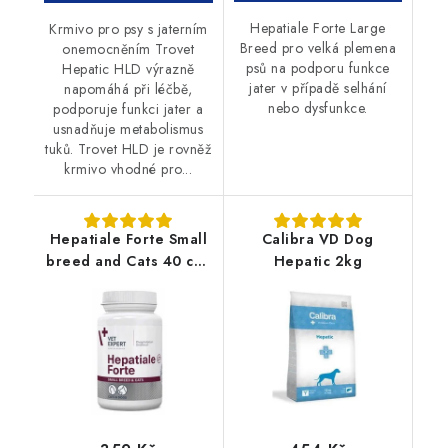
Hepatiale Forte Large
Krmivo pro psy s jaterním
Breed pro velká plemena
onemocněním Trovet
psů na podporu funkce
Hepatic HLD výrazně
jater v případě selhání
napomáhá při léčbě,
nebo dysfunkce.
podporuje funkci jater a
usnadňuje metabolismus
tuků. Trovet HLD je rovněž
krmivo vhodné pro...
Hepatiale Forte Small
Calibra VD Dog
breed and Cats 40 cps
Hepatic 2kg
(Twist off)