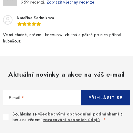
959
recenzí.
Zobrazit všechny recenze
c
í
Kateřina Sedmikova
p
r
v
Velmi chutné, našemu kocourovi chutná a pěkně po nich přibral
hubeňour.
k
y
v
ý
p
Aktuální novinky a akce na váš e-mail
i
s
u
E-mail
PŘIHLÁSIT SE
Souhlasím se
všeobecnými obchodními podmínkami
a
beru na vědomí
zpracování osobních údajů
.