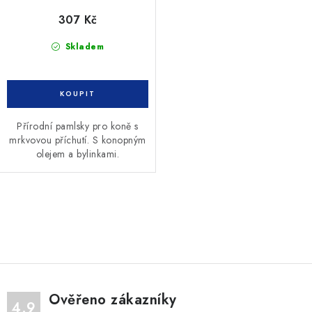
307 Kč
Skladem
Přírodní pamlsky pro koně s
mrkvovou příchutí. S konopným
olejem a bylinkami.
O
v
l
á
d
Ověřeno zákazníky
a
4.9