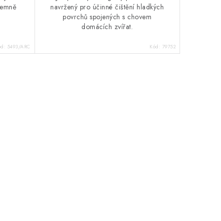
jemně
navržený pro účinné čištění hladkých
povrchů spojených s chovem
domácích zvířat.
ód:
5493/ARC
Kód:
79752