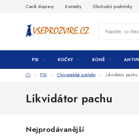
Přejít
Ceník dopravy
Kontakty
Obchodní podmínky
na
obsah
PSI
KOČKY
KONĚ
ANTIP
Domů
PSI
Chovatelské potřeby
Likvidátor pachu
Likvidátor pachu
Nejprodávanější