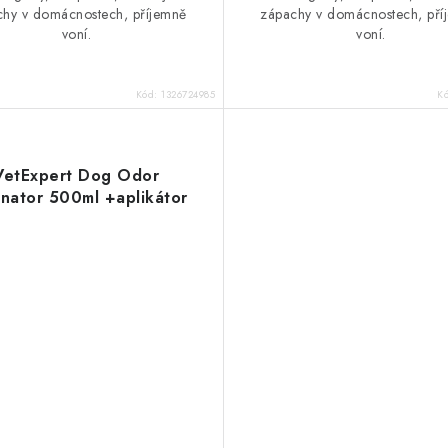
chy v domácnostech, příjemně
zápachy v domácnostech, pří
voní.
voní.
Kód:
1326724985
K
VetExpert Dog Odor
inator 500ml +aplikátor