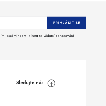
PŘIHLÁSIT SE
ími podmínkami
a beru na vědomí
zpracování