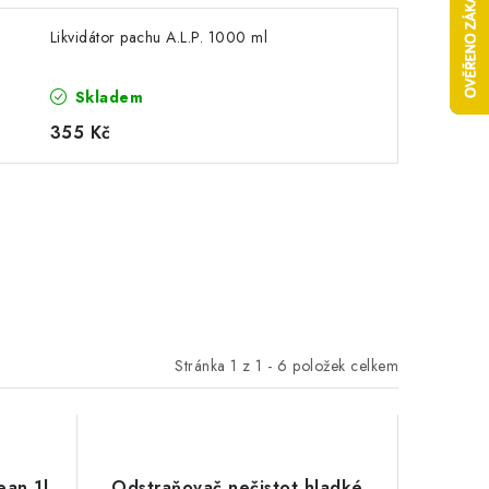
Likvidátor pachu A.L.P. 1000 ml
Skladem
355 Kč
Stránka
1
z
1
-
6
položek celkem
ean 1l
Odstraňovač nečistot hladké