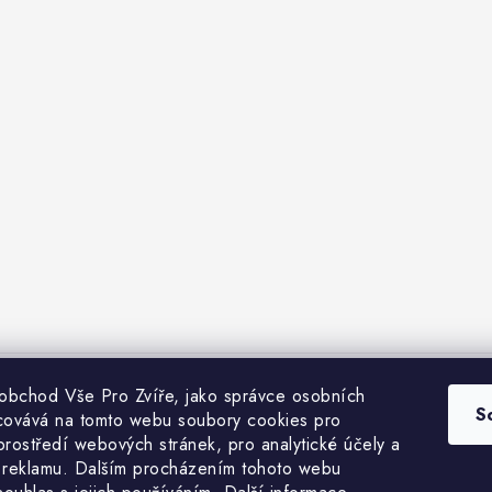
 obchod Vše Pro Zvíře, jako správce osobních
bchodní podmínky
Heuréka recenze
VseProZvire.cz 2011-2024
VetP
S
covává na tomto webu soubory cookies pro
prostředí webových stránek, pro analytické účely a
 reklamu. Dalším procházením tohoto webu