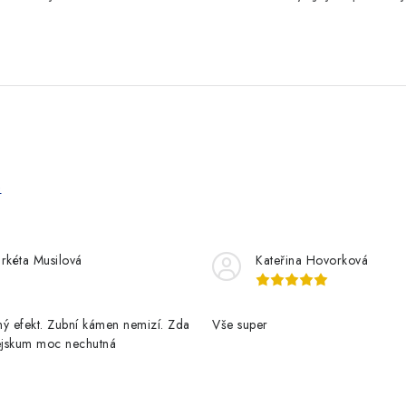
e
rkéta Musilová
Kateřina Hovorková
ý efekt. Zubní kámen nemizí. Zda
Vše super
pejskum moc nechutná