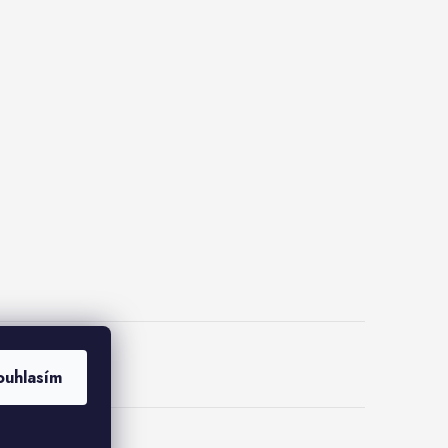
lus
ouhlasím