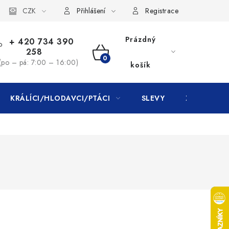
CZK
Přihlášení
Registrace
Prázdný
+ 420 734 390
258
NÁKUPNÍ
(po – pá: 7:00 – 16:00)
košík
KOŠÍK
KRÁLÍCI/HLODAVCI/PTÁCI
SLEVY
ZNAČKY