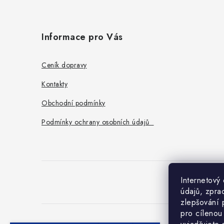
Z
á
Informace pro Vás
p
a
Ceník dopravy
t
Kontakty
í
Obchodní podmínky
Podmínky ochrany osobních údajů
Internetový
O
údajů, zpra
zlepšování 
pro cílenou