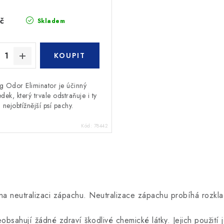
č
Skladem
 Odor Eliminator je účinný
dek, který trvale odstraňuje i ty
nejobtížnější psí pachy.
Kód:
78442
y na neutralizaci zápachu. Neutralizace zápachu probíhá rozk
sahují žádné zdraví škodlivé chemické látky. Jejich použití j