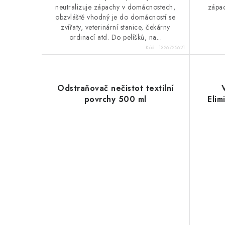
neutralizuje zápachy v domácnostech,
zápa
obzvláště vhodný je do domácností se
zvířaty, veterinární stanice, čekárny
ordinací atd. Do pelíšků, na...
Kód:
1326725621
Odstraňovač nečistot textilní
povrchy 500 ml
Elim