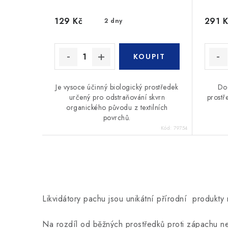
129 Kč
291 K
2 dny
Je vysoce účinný biologický prostředek
Dog
určený pro odstraňování skvrn
prostře
organického původu z textilních
povrchů.
Kód:
79754
O
v
Likvidátory pachu jsou unikátní přírodní produkt
l
á
Na rozdíl od běžných prostředků proti zápachu neob