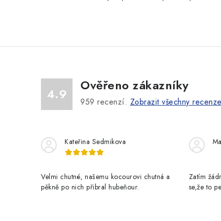
d
a
c
í
p
Ověřeno zákazníky
4.9
r
959
recenzí.
Zobrazit všechny recenz
v
k
y
Kateřina Sedmikova
Ma
v
ý
Velmi chutné, našemu kocourovi chutná a
Zatím žádn
pěkně po nich přibral hubeňour.
se,že to 
p
i