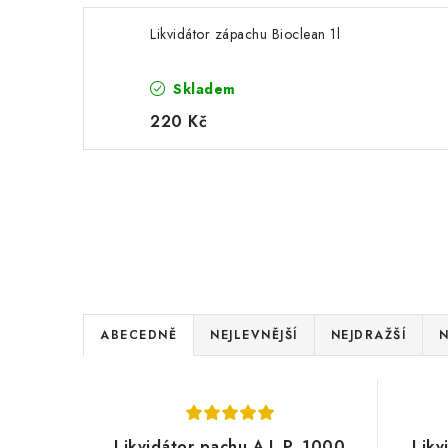
Likvidátor zápachu Bioclean 1l
Skladem
220 Kč
Ř
ABECEDNĚ
NEJLEVNĚJŠÍ
NEJDRAŽŠÍ
N
a
V
z
ý
e
Likvidátor pachu A.L.P. 1000
Likv