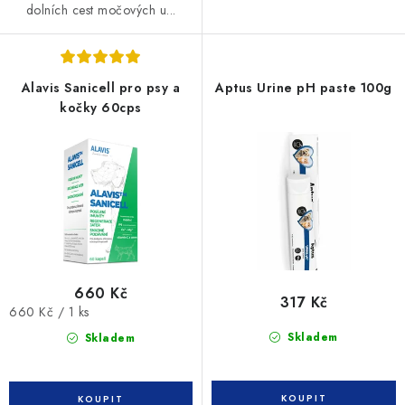
dolních cest močových u...
Alavis Sanicell pro psy a
Aptus Urine pH paste 100g
kočky 60cps
660 Kč
317 Kč
Měrná
660 Kč / 1 ks
cena:
Skladem
Skladem