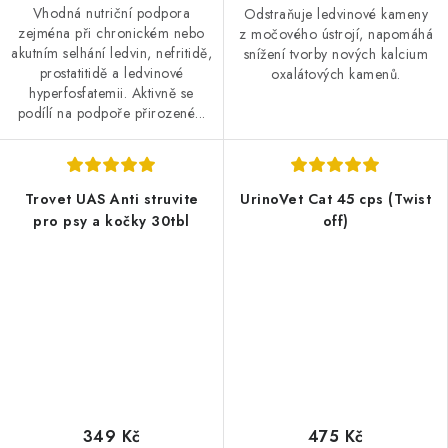
Vhodná nutriční podpora
Odstraňuje ledvinové kameny
zejména při chronickém nebo
z močového ústrojí, napomáhá
akutním selhání ledvin, nefritidě,
snížení tvorby nových kalcium
prostatitidě a ledvinové
oxalátových kamenů.
hyperfosfatemii. Aktivně se
podílí na podpoře přirozené...
Trovet UAS Anti struvite
UrinoVet Cat 45 cps (Twist
pro psy a kočky 30tbl
off)
349 Kč
475 Kč