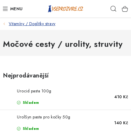
Přejít
Hleda
na
obsah
Vitamíny / Doplňky stravy
PSI
KOČKY
Močové cesty / urolity, struvity
KONĚ
ANTIPARAZITIKA
Nejprodávanější
PRO CHOVATELE
Urocid pasta 100g
410 Kč
NA NEMOCI
Skladem
KRÁLÍCI/HLODAVCI/PTÁCI
UrolSyn pasta pro kočky 50g
140 Kč
Skladem