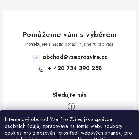
Pomůžeme vám s výběrem
Potřebujete s něčím poradit? Jsme tu pro vás!
obchod
@
vseprozvire.cz
+ 420 734 390 258
Internetový obchod Vše Pro Zvíře, jako správce
Z
osobních údajů, zpracovává na tomto webu soubory
á
cookies pro zlepšování prostředí webových stránek, pro
Informace pro Vás