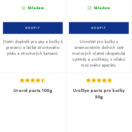
Skladem
Skladem
Dietní doplněk pro psy a kočky k
UrinoVet pro kočky s
prevenci a léčbě struvitového
onemocněním dolních cest
písku a struvitových kamenů.
močových včetně idiopatické
cystitidy a urolitiázy, s infekcí
močového aparátu.
Urocid pasta 100g
UrolSyn pasta pro kočky
50g