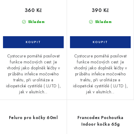
360 Kč
390 Kč
Skladem
Skladem
Cystocure pomáhá posilovat
Cystocure pomáhá posilovat
funkce močových cest. Je
funkce močových cest. Je
vhodný jako doplněk léčby v
vhodný jako doplněk léčby v
průběhu infekce močového
průběhu infekce močového
traktu, při urolitiáze a
traktu, při urolitiáze a
idiopatické cystitídě ( LUTD ),
idiopatické cystitídě ( LUTD ),
jak v akutních...
jak v akutních...
Feluro pro kočky 60ml
Francodex Pochoutka
Indoor kočka 65g