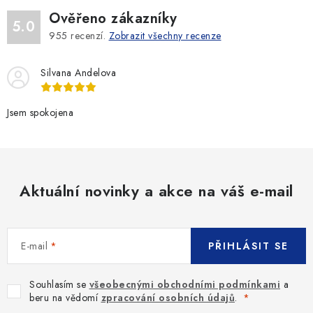
k
Ověřeno zákazníky
5.0
y
955
recenzí.
Zobrazit všechny recenze
v
ý
Silvana Andelova
p
i
Jsem spokojena
s
u
Aktuální novinky a akce na váš e-mail
E-mail
PŘIHLÁSIT SE
Souhlasím se
všeobecnými obchodními podmínkami
a
beru na vědomí
zpracování osobních údajů
.