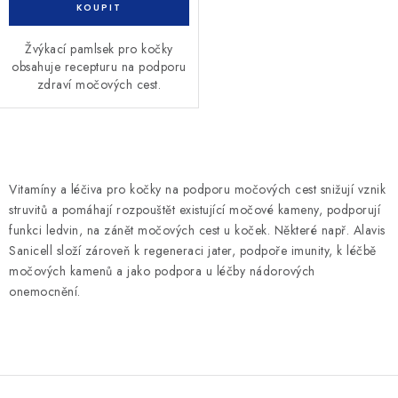
Žvýkací pamlsek pro kočky
obsahuje recepturu na podporu
zdraví močových cest.
O
v
Vitamíny a léčiva pro kočky na podporu močových cest
snižují vznik
l
struvitů a pomáhají rozpouštět existující močové kameny, podporují
á
funkci ledvin, na zánět močových cest u koček. Některé např. Alavis
d
Sanicell složí zároveň k regeneraci jater, podpoře imunity, k léčbě
močových kamenů a jako podpora u léčby nádorových
a
onemocnění.
c
í
p
r
v