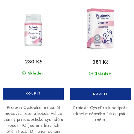
d
o
u
d
k
u
t
k
ů
t
ů
280 Kč
381 Kč
Skladem
Skladem
Protexin Cystophan na zánět
Protexin CystoPro k podpoře
močových cest u koček. Velice
zdraví močového ústrojí psů a
účinný při idiopatické cystitidě u
koček.
koček FIC (jedna z hlavních
příčin FeLUTD - onemocnění