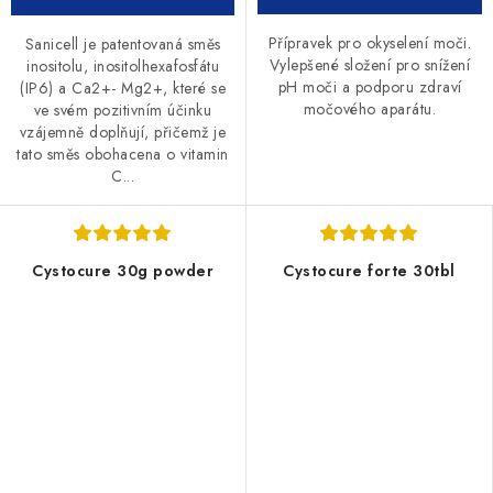
Přípravek pro okyselení moči.
Sanicell je patentovaná směs
Vylepšené složení pro snížení
inositolu, inositolhexafosfátu
pH moči a podporu zdraví
(IP6) a Ca2+- Mg2+, které se
močového aparátu.
ve svém pozitivním účinku
vzájemně doplňují, přičemž je
tato směs obohacena o vitamin
C...
Cystocure 30g powder
Cystocure forte 30tbl