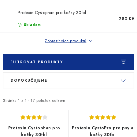
SLEVY
Protexin Cystophan pro kočky 30tbl
ZNAČKY
280 Kč
Skladem
Ceník dopravy
Kontakty
Obchodní podmínky
Zobrazit více produktů
Podmínky ochrany osobních údajů
FILTROVAT PRODUKTY
V
Ř
DOPORUČUJEME
ý
a
p
z
i
e
Stránka
1
z
1
-
17
položek celkem
s
n
p
í
r
p
Protexin Cystophan pro
Protexin CystoPro pro psy a
o
r
kočky 30tbl
kočky 30tbl