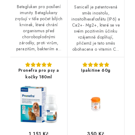
Betaglukan pro posílení
Sanicell je patentovaná
imunity. Betaglukany
směs inositolu,
zvyšují v těle počet bílých
inositolhexafosfátu (IP6) a
krvinek, které chrání
Ca2+- Mg2+, které se ve
organismus před
svém pozitivním účinku
choroboplodnými
vzájemně doplňují,
zárodky, proti virům,
přičemž je tato směs
parazitům, bakteriím a...
obohacena o vitamin C...
Pronefra pro psy a
Ipakitine 60g
kočky 180ml
1 151 Kč
350 Kč