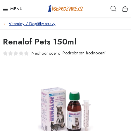
Přejít
Hleda
na
obsah
Vitamíny / Doplňky stravy
PSI
Renalof Pets 150ml
KOČKY
Podrobnosti hodnocení
Neohodnoceno
KONĚ
ANTIPARAZITIKA
PRO CHOVATELE
NA NEMOCI
KRÁLÍCI/HLODAVCI/PTÁCI