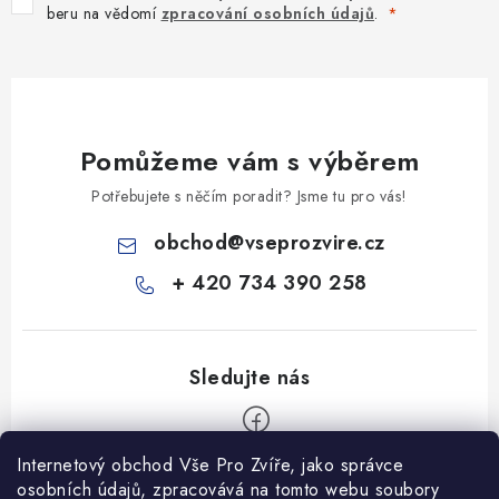
beru na vědomí
zpracování osobních údajů
.
Pomůžeme vám s výběrem
Potřebujete s něčím poradit? Jsme tu pro vás!
obchod
@
vseprozvire.cz
+ 420 734 390 258
Internetový obchod Vše Pro Zvíře, jako správce
Z
osobních údajů, zpracovává na tomto webu soubory