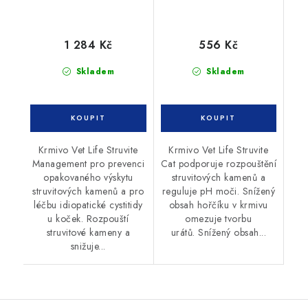
1 284 Kč
556 Kč
Skladem
Skladem
Krmivo Vet Life Struvite
Krmivo Vet Life Struvite
Management pro prevenci
Cat podporuje rozpouštění
opakovaného výskytu
struvitových kamenů a
struvitových kamenů a pro
reguluje pH moči. Snížený
léčbu idiopatické cystitidy
obsah hořčíku v krmivu
u koček. Rozpouští
omezuje tvorbu
struvitové kameny a
urátů. Snížený obsah...
snižuje...