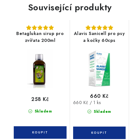
Související produkty
Betaglukan sirup pro
Alavis Sanicell pro psy
zvířata 200ml
a kočky 60cps
660 Kč
258 Kč
Měrná
660 Kč / 1 ks
cena:
Skladem
Skladem