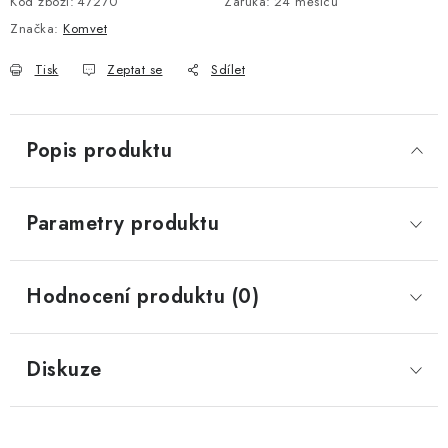
Kód zboží:
47270
Záruka
:
24 měsíců
Značka:
Komvet
Tisk
Zeptat se
Sdílet
Popis produktu
Parametry produktu
Hodnocení produktu (0)
Diskuze