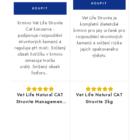
Vet Life Struvite je
Krmivo Vet Life Struvite
kompletní dietetické
Cat konzerva -
krmivo pro psy určené pro
podporuje rozpouštění
rozpouštění struvitových
struvitových kamenů a
kamenů a snížení rizika
reguluje pH moči. Snížený
jejich opakovaného
obsah hořčíku v krmivu
výskytu.
omezuje tvorbu
urátů. Snížený obsah
fosforu...
Vet Life Natural CAT
Vet Life Natural CAT
Struvite Management
Struvite 2kg
5kg