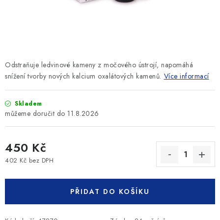
SLEVY
ZNAČKY
Ceník dopravy
Kontakty
Obchodní podmínky
Odstraňuje ledvinové kameny z močového ústrojí, napomáhá
Podmínky ochrany osobních údajů
snížení tvorby nových kalcium oxalátových kamenů.
Více informací
Skladem
11.8.2026
450 Kč
402 Kč bez DPH
Měrná cena:
PŘIDAT DO KOŠÍKU