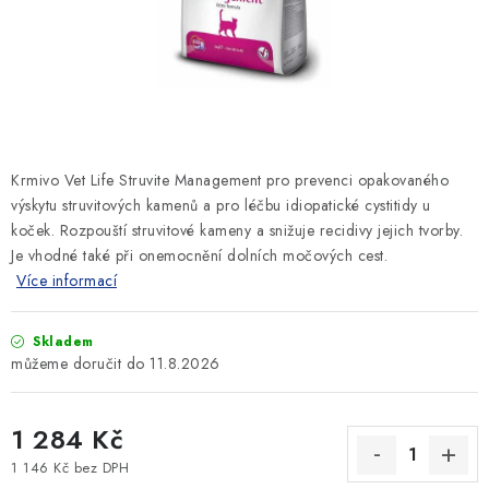
SLEVY
ZNAČKY
Ceník dopravy
Kontakty
Obchodní podmínky
Podmínky ochrany osobních údajů
Krmivo Vet Life Struvite Management
pro prevenci opakovaného
výskytu struvitových kamenů a pro léčbu idiopatické cystitidy u
koček. Rozpouští struvitové kameny a snižuje recidivy jejich tvorby.
Je vhodné také při onemocnění dolních močových cest.
Více informací
Skladem
11.8.2026
1 284 Kč
1 146 Kč bez DPH
Měrná cena: