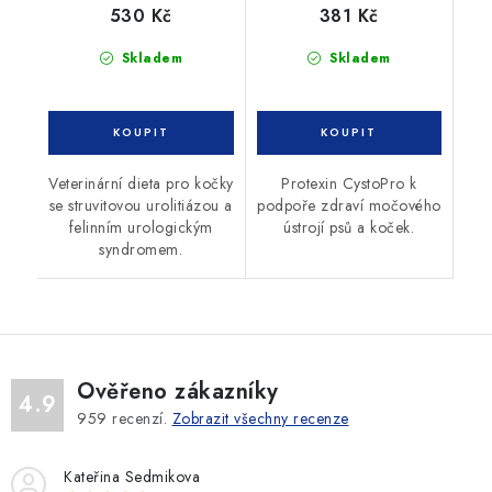
530 Kč
381 Kč
Skladem
Skladem
Veterinární dieta pro kočky
Protexin CystoPro k
se struvitovou urolitiázou a
podpoře zdraví močového
felinním urologickým
ústrojí psů a koček.
syndromem.
Ověřeno zákazníky
4.9
959
recenzí.
Zobrazit všechny recenze
Kateřina Sedmikova