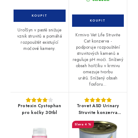
UrolSyn v pastě snižuje
Krmivo Vet Life Struvite
vznik struvitů a pomáhá
Cat konzerva -
rozpouštět existující
podporuje rozpouštění
močové kameny.
struvitových kamenů a
reguluje pH moči. Snížený
obsah hořčíku v krmivu
omezuje tvorbu
urátů. Snížený obsah
fosforu...
Protexin Cystophan
Trovet ASD Urinary
pro kočky 30tbl
Struvite konzerva
kočka 12 x 200g
4 %