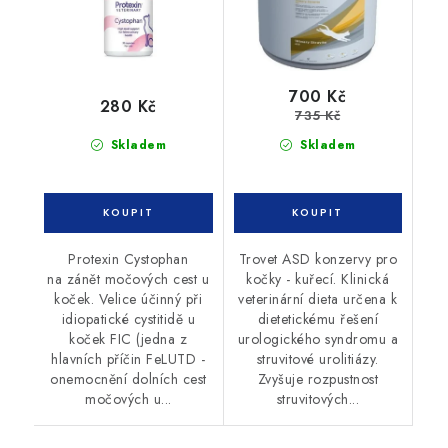
700 Kč
280 Kč
735 Kč
Skladem
Skladem
Protexin Cystophan
Trovet ASD konzervy pro
na zánět močových cest u
kočky - kuřecí. Klinická
koček. Velice účinný při
veterinární dieta určena k
idiopatické cystitidě u
dietetickému řešení
koček FIC (jedna z
urologického syndromu a
hlavních příčin FeLUTD -
struvitové urolitiázy.
onemocnění dolních cest
Zvyšuje rozpustnost
močových u...
struvitových...