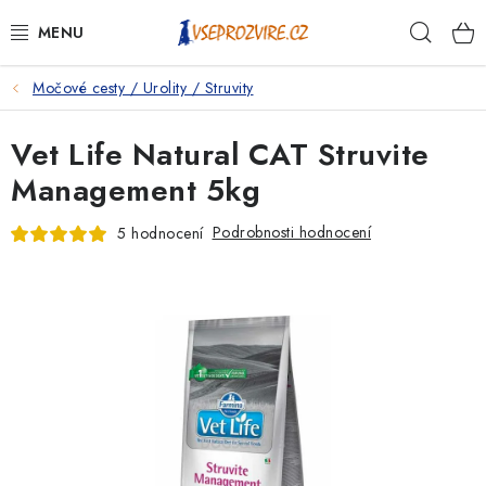
Přejít
Hleda
na
obsah
Močové cesty / Urolity / Struvity
PSI
Vet Life Natural CAT Struvite
KOČKY
Management 5kg
KONĚ
Podrobnosti hodnocení
5 hodnocení
ANTIPARAZITIKA
PRO CHOVATELE
NA NEMOCI
KRÁLÍCI/HLODAVCI/PTÁCI