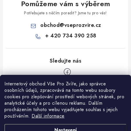
Pomůžeme vám s výběrem
Potřebujete s něčím poradit? Jsme tu pro vás!
obchod
@
vseprozvire.cz
+ 420 734 390 258
Internetový obchod Vše Pro Zvíře, jako správce
Z
osobních údajů, zpracovává na tomto webu soubory
á
cookies pro zlepšování prostředí webových stránek, pro
Informace pro Vás
analytické účely a pro cílenou reklamu. Dalším
p
procházením tohoto webu vyjadřujete souhlas s jejich
a
Ceník dopravy
používáním.
Další informace
t
Kontakty
í
Obchodní podmínky
Heuréka recenze
VseProZvire.cz 2011-2024
Nastavení