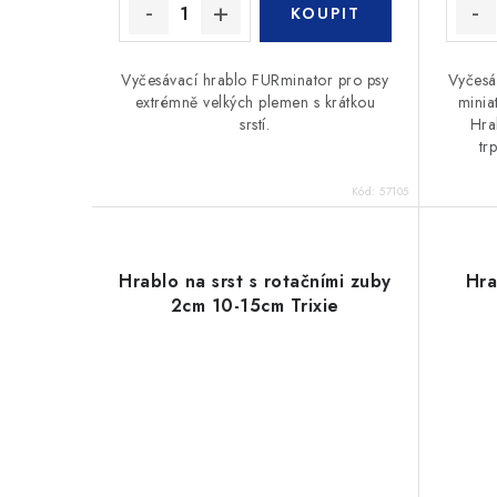
Vyčesávací hrablo FURminator pro psy
Vyčesá
extrémně velkých plemen s krátkou
minia
srstí.
Hra
tr
Kód:
57105
Hrablo na srst s rotačními zuby
Hra
2cm 10-15cm Trixie