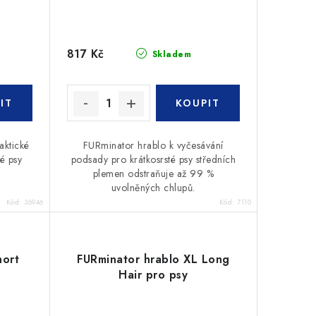
817 Kč
Skladem
aktické
FURminator hrablo k vyčesávání
é psy
podsady pro krátkosrsté psy středních
plemen odstraňuje až 99 %
uvolněných chlupů.
Kód:
36946
Kód:
7110
hort
FURminator hrablo XL Long
Hair pro psy