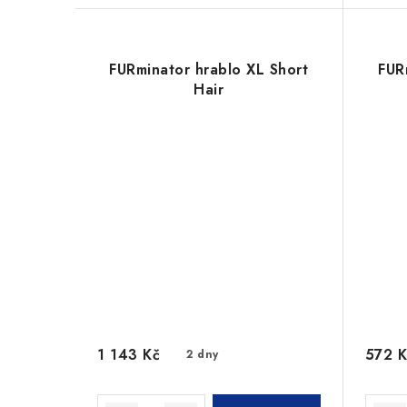
FURminator hrablo XL Short
FUR
Hair
1 143 Kč
572 K
2 dny