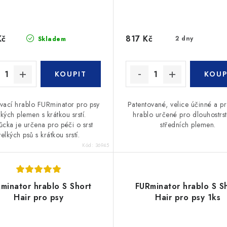
Kč
817 Kč
2 dny
Skladem
vací hrablo FURminator pro psy
Patentované, velice účinné a pr
lkých plemen s krátkou srstí.
hrablo určené pro dlouhostrst
cka je určena pro péči o srst
středních plemen.
velkých psů s krátkou srstí.
Kód:
36945
minator hrablo S Short
FURminator hrablo S S
Hair pro psy
Hair pro psy 1ks