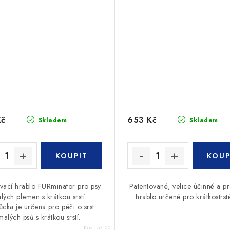
Kč
653 Kč
Skladem
Skladem
vací hrablo FURminator pro psy
Patentované, velice účinné a pr
lých plemen s krátkou srstí.
hrablo určené pro krátkostrsté
cka je určena pro péči o srst
malých psů s krátkou srstí.
Kód:
57100