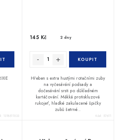
145 Kč
2 dny
IXIE
Hřeben s extra hustými rotačními zuby
na vyčesávání podsady a
dočesávání srsti po důkladném
kartáčování. Měkká protiskluzová
rukojeť, hladké zakulacené špičky
zubů šetrné...
d:
1318511533
Kód:
57611