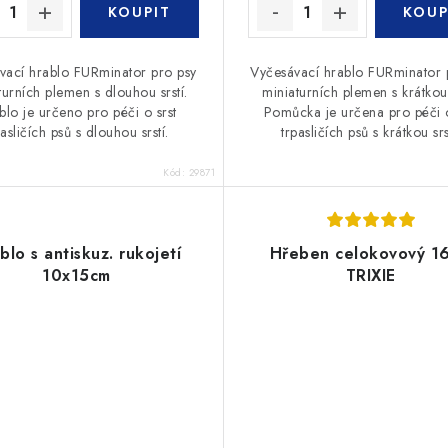
vací hrablo FURminator pro psy
Vyčesávací hrablo FURminator 
turních plemen s dlouhou srstí.
miniaturních plemen s krátkou 
blo je určeno pro péči o srst
Pomůcka je určena pro péči o
pasličích psů s dlouhou srstí.
trpasličích psů s krátkou srs
Kód:
29871
blo s antiskuz. rukojetí
Hřeben celokovový 1
10x15cm
TRIXIE