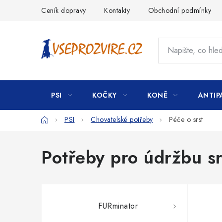
Přejít
Ceník dopravy
Kontakty
Obchodní podmínky
na
obsah
PSI
KOČKY
KONĚ
ANTIP
Domů
PSI
Chovatelské potřeby
Péče o srst
Potřeby pro údržbu sr
FURminator