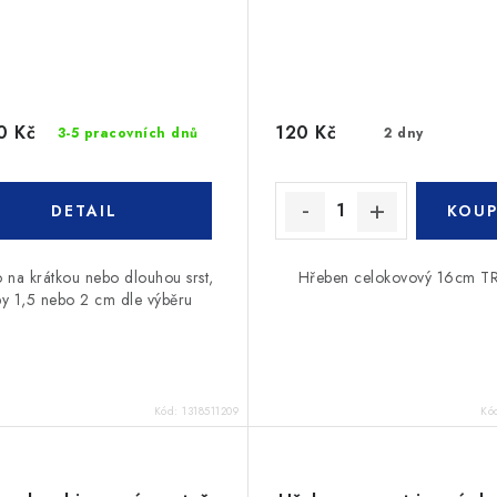
0 Kč
120 Kč
3-5 pracovních dnů
2 dny
 na krátkou nebo dlouhou srst,
Hřeben celokovový 16cm TR
y 1,5 nebo 2 cm dle výběru
Kód:
1318511209
Kó