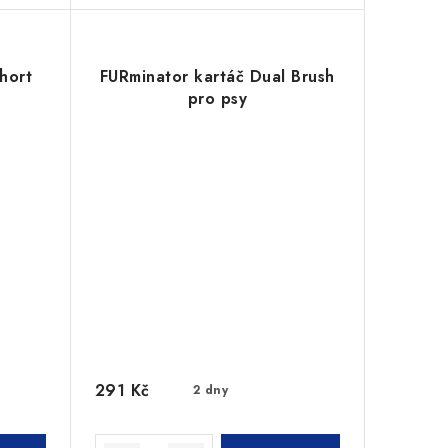
hort
FURminator kartáč Dual Brush
pro psy
291 Kč
2 dny