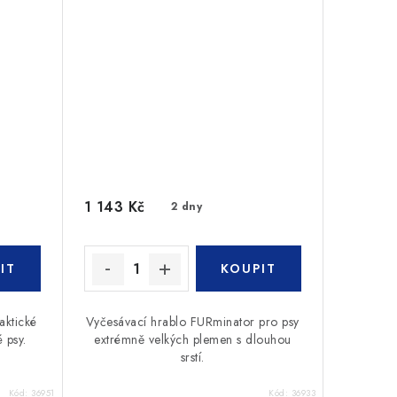
1 143 Kč
2 dny
aktické
Vyčesávací hrablo FURminator pro psy
 psy.
extrémně velkých plemen s dlouhou
srstí.
Kód:
36951
Kód:
36933