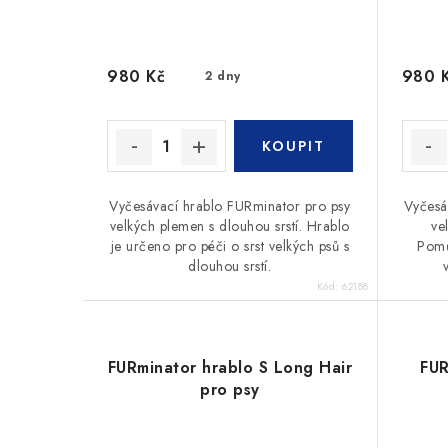
d
u
u
k
980 Kč
980 
2 dny
k
t
t
ů
ů
Vyčesávací hrablo FURminator pro psy
Vyčesá
velkých plemen s dlouhou srstí. Hrablo
ve
je určeno pro péči o srst velkých psů s
Pomů
dlouhou srstí.
Kód:
62188
FURminator hrablo S Long Hair
FUR
pro psy