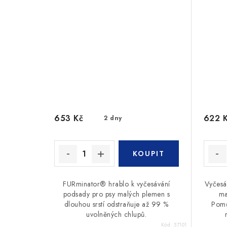
653 Kč
622 
2 dny
FURminator® hrablo k vyčesávání
Vyčesá
podsady pro psy malých plemen s
ma
dlouhou srstí odstraňuje až 99 %
Pomů
uvolněných chlupů.
Kód:
57101