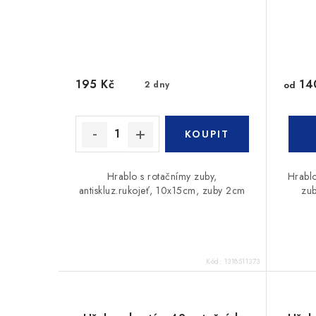
14
195 Kč
2 dny
od
Hrablo s rotačnímy zuby,
Hrablo
antiskluz.rukojeť, 10x15cm, zuby 2cm
zub
Kód:
1318511373