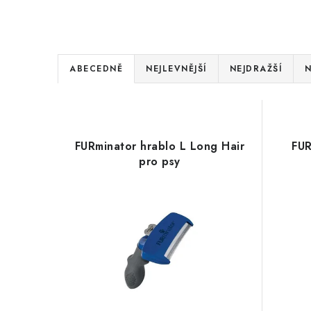
Ř
ABECEDNĚ
NEJLEVNĚJŠÍ
NEJDRAŽŠÍ
N
a
V
z
ý
e
FURminator hrablo L Long Hair
FUR
p
pro psy
n
i
í
s
p
p
r
r
o
o
d