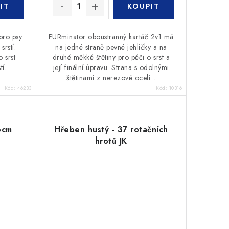
pro psy
FURminator oboustranný kartáč 2v1 má
srstí.
na jedné straně pevné jehličky a na
 srst
druhé měkké štětiny pro péči o srst a
tí.
její finální úpravu. Strana s odolnými
štětinami z nerezové oceli...
Kód:
46233
Kód:
10316
6cm
Hřeben hustý - 37 rotačních
hrotů JK