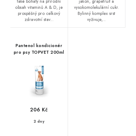
také bohatý na přírodní
jakon, grapefruit a
obsah vitaminů A & D, je
vysokomolekulární cukr.
prospěšný pro celkový
Bylinný komplex srst
zdravotní stav...
vyživuje,...
Pantenol kondicionér
pro psy TOPVET 200ml
206 Kč
2 dny