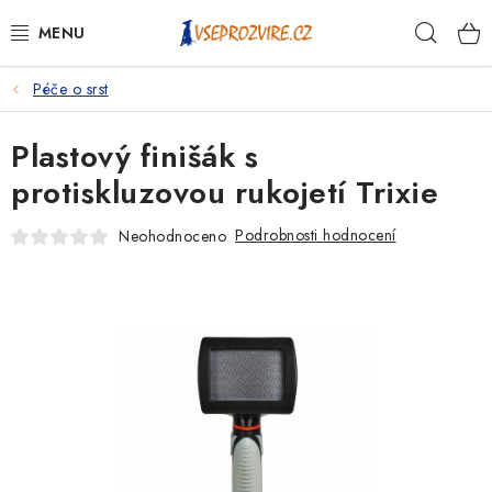
Přejít
Hleda
na
obsah
Péče o srst
PSI
Plastový finišák s
KOČKY
protiskluzovou rukojetí Trixie
KONĚ
Podrobnosti hodnocení
Neohodnoceno
ANTIPARAZITIKA
PRO CHOVATELE
NA NEMOCI
KRÁLÍCI/HLODAVCI/PTÁCI