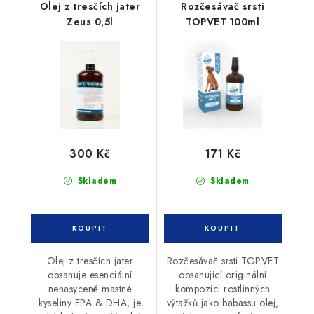
Olej z tresčích jater
Rozčesávač srsti
Zeus 0,5l
TOPVET 100ml
300 Kč
171 Kč
Skladem
Skladem
Olej z tresčích jater
Rozčesávač srsti TOPVET
obsahuje esenciální
obsahující originální
nenasycené mastné
kompozici rostlinných
kyseliny EPA & DHA, je
výtažků jako babassu olej,