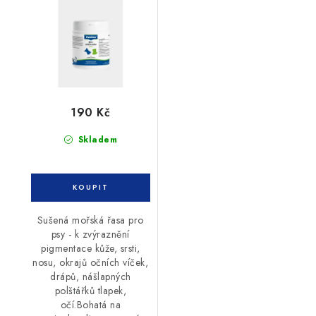
190 Kč
Skladem
Sušená mořská řasa pro
psy - k zvýraznění
pigmentace kůže, srsti,
nosu, okrajů očních víček,
drápů, nášlapných
polštářků tlapek,
očí.Bohatá na