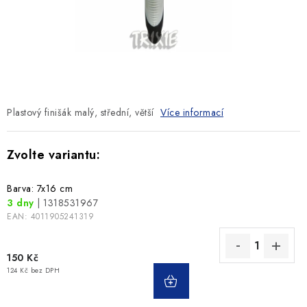
SLEVY
ZNAČKY
Ceník dopravy
Kontakty
Obchodní podmínky
Podmínky ochrany osobních údajů
Plastový finišák malý, střední, větší
Více informací
Barva: 7x16 cm
3 dny
| 1318531967
EAN:
4011905241319
150 Kč
124 Kč bez DPH