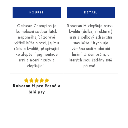
Gelacan Champion je
Roboran H zlepšuje barvu,
komplexní soubor látek
kvalitu (délka, struktura )
napomáhající zdravé
srsti a celkový zdravotní
výživě kůže a srsti, jejímu
stav kůže. Urychluje
růstu a kvalitě, přispívající
výměnu srsti v období
ke zlepšení pigmentace
línání. Určen psům, u
srsti a nosní houby a
kterých jsou žádány sytě
zlepšující...
pálené...
Roboran H pro černé a
bílé psy