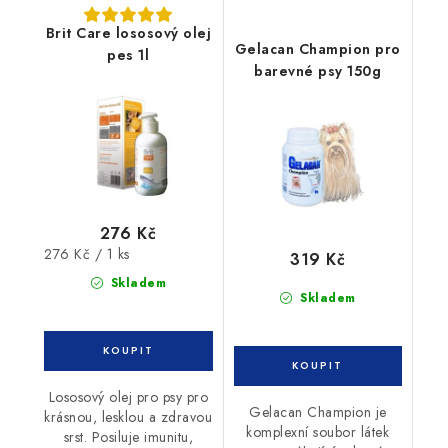
Brit Care lososový olej
Gelacan Champion pro
pes 1l
barevné psy 150g
276 Kč
Měrná
276 Kč / 1 ks
319 Kč
cena:
Skladem
Skladem
Lososový olej pro psy pro
Gelacan Champion je
krásnou, lesklou a zdravou
komplexní soubor látek
srst. Posiluje imunitu,