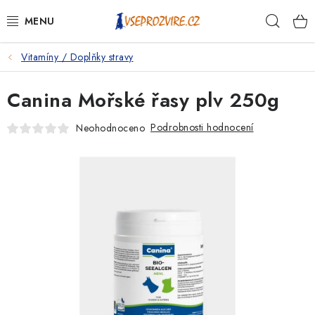
Přejít
Hleda
na
obsah
Vitamíny / Doplňky stravy
PSI
Canina Mořské řasy plv 250g
KOČKY
Podrobnosti hodnocení
Neohodnoceno
KONĚ
ANTIPARAZITIKA
PRO CHOVATELE
NA NEMOCI
KRÁLÍCI/HLODAVCI/PTÁCI