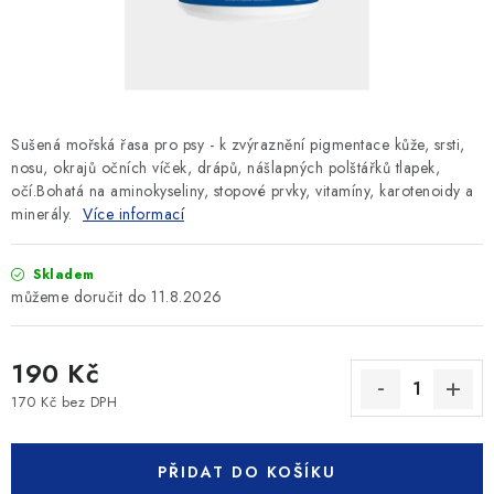
SLEVY
ZNAČKY
Ceník dopravy
Kontakty
Obchodní podmínky
Sušená mořská řasa pro psy - k zvýraznění pigmentace kůže, srsti,
Podmínky ochrany osobních údajů
nosu, okrajů očních víček, drápů, nášlapných polštářků tlapek,
očí.Bohatá na aminokyseliny, stopové prvky, vitamíny, karotenoidy a
minerály.
Více informací
Skladem
11.8.2026
190 Kč
170 Kč bez DPH
Měrná cena:
PŘIDAT DO KOŠÍKU