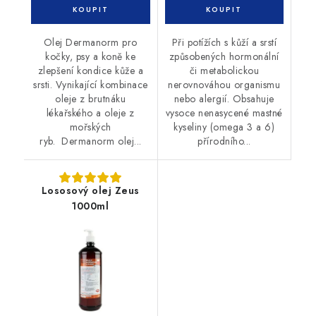
Olej Dermanorm pro
Při potížích s kůží a srstí
kočky, psy a koně ke
způsobených hormonální
zlepšení kondice kůže a
či metabolickou
srsti. Vynikající kombinace
nerovnováhou organismu
oleje z brutnáku
nebo alergií. Obsahuje
lékařského a oleje z
vysoce nenasycené mastné
mořských
kyseliny (omega 3 a 6)
ryb. Dermanorm olej...
přírodního...
Lososový olej Zeus
1000ml