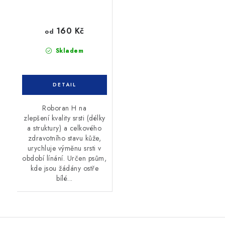
160 Kč
od
Skladem
Roboran H na
zlepšení kvality srsti (délky
a struktury) a celkového
zdravotního stavu kůže,
urychluje výměnu srsti v
období línání. Určen psům,
kde jsou žádány ostře
bílé...