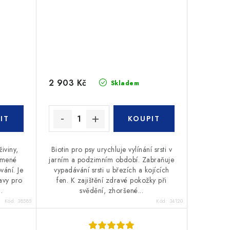
2 903 Kč
Skladem
iviny,
Biotin pro psy urychluje vylínání srsti v
krmené
jarním a podzimním období. Zabraňuje
vání. Je
vypadávání srsti u březích a kojících
avy pro
fen. K zajištění zdravé pokožky při
.
svědění, zhoršené...
Kód:
38585
Kód:
34120