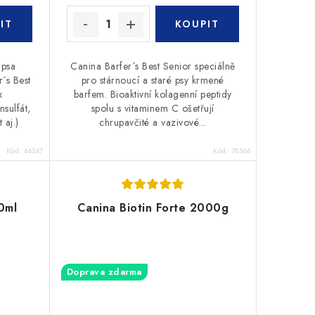
 psa
Canina Barfer´s Best Senior speciálně
´s Best
pro stárnoucí a staré psy krmené
x
barfem. Bioaktivní kolagenní peptidy
sulfát,
spolu s vitaminem C ošetřují
 aj.)
chrupavčité a vazivové...
Kód:
46247
Kód:
78566
0ml
Canina Biotin Forte 2000g
Doprava zdarma