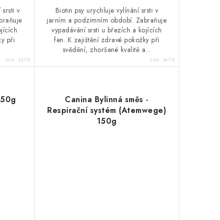
 srsti v
Biotin psy urychluje vylínání srsti v
braňuje
jarním a podzimním období. Zabraňuje
jících
vypadávání srsti u březích a kojících
y při
fen. K zajištění zdravé pokožky při
svědění, zhoršené kvalitě a...
Kód:
34116
Kód:
34118
 50g
Canina Bylinná směs -
Respirační systém (Atemwege)
150g