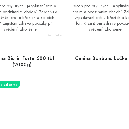
pro psy urychluje vylínání srsti v
Biotin pro psy urychluje vylínání
 a podzimním období. Zabraňuje
jarním a podzimním období. Za
ávání srsti u březích a kojících
vypadávání srsti u březích a ko
K zajištění zdravé pokožky při
fen. K zajištění zdravé pokožk
svědění, zhoršené...
svědění, zhoršené...
Kód:
34115
na Biotin Forte 600 tbl
Canina Bonbons kočka
(2000g)
a zdarma