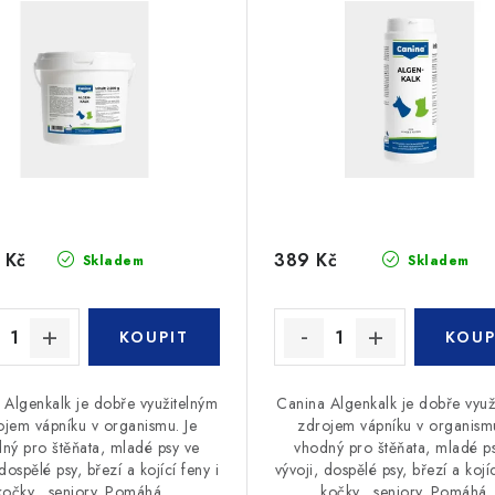
 Kč
389 Kč
Skladem
Skladem
 Algenkalk je dobře využitelným
Canina Algenkalk je dobře využ
ojem vápníku v organismu. Je
zdrojem vápníku v organismu
ný pro štěňata, mladé psy ve
vhodný pro štěňata, mladé p
 dospělé psy, březí a kojící feny i
vývoji, dospělé psy, březí a kojíc
kočky, seniory. Pomáhá...
kočky, seniory. Pomáhá..