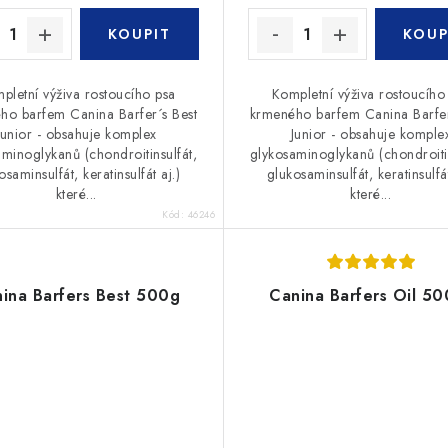
pletní výživa rostoucího psa
Kompletní výživa rostoucího
ho barfem Canina Barfer´s Best
krmeného barfem Canina Barfer
Junior - obsahuje komplex
Junior - obsahuje komple
minoglykanů (chondroitinsulfát,
glykosaminoglykanů (chondroitin
osaminsulfát, keratinsulfát aj.)
glukosaminsulfát, keratinsulfát
které...
které...
Kód:
46246
ina Barfers Best 500g
Canina Barfers Oil 50