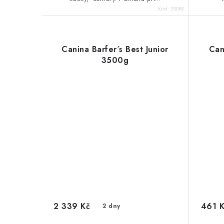
Kód:
70089
Canina Barfer´s Best Junior
Can
3500g
2 339 Kč
461 
2 dny