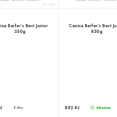
Kód:
70093
ina Barfer´s Best Junior
Canina Barfer´s Best Ju
350g
850g
Kč
892 Kč
2 dny
Skladem