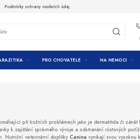
Podmínky ochrany osobních údajů
ARAZITIKA
PRO CHOVATELE
NA NEMOCI
pomáhající při kožních problémech jako je dermatitida či zánět
pravky k zajištění správného vývoje a odstranění růstových pot
. Nutriční veterinární doplňky
Canina
vynikají svou vysokou k