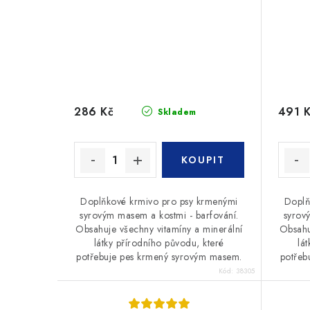
286 Kč
491 
Skladem
Doplňkové krmivo pro psy krmenými
Doplň
syrovým masem a kostmi - barfování.
syrov
Obsahuje všechny vitamíny a minerální
Obsahu
látky přírodního původu, které
lá
potřebuje pes krmený syrovým masem.
potřeb
Kód:
38305