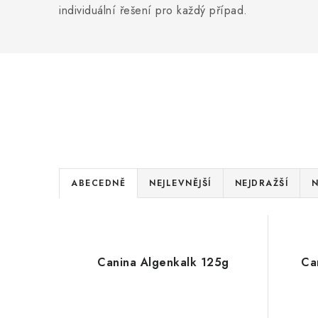
individuální řešení pro každý případ.
Ř
ABECEDNĚ
NEJLEVNĚJŠÍ
NEJDRAŽŠÍ
N
a
V
z
ý
e
Canina Algenkalk 125g
Ca
p
n
i
í