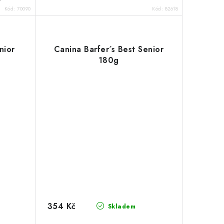
Kód:
70090
Kód:
82618
nior
Canina Barfer´s Best Senior
180g
354 Kč
Skladem