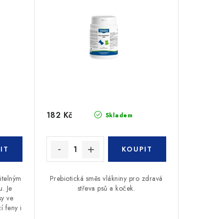
182 Kč
Skladem
itelným
Prebiotická směs vlákniny pro zdravá
. Je
střeva psů a koček.
sy ve
í feny i
.