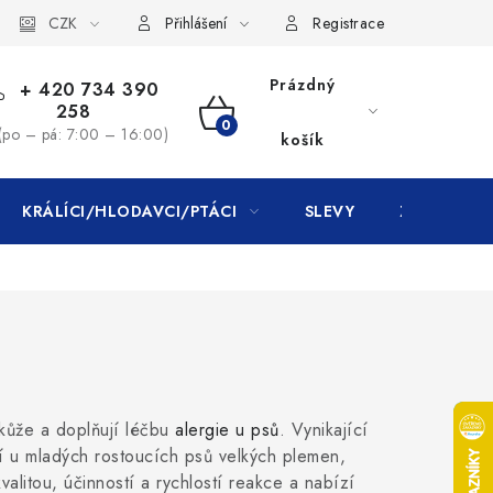
CZK
Přihlášení
Registrace
Prázdný
+ 420 734 390
258
NÁKUPNÍ
(po – pá: 7:00 – 16:00)
košík
KOŠÍK
KRÁLÍCI/HLODAVCI/PTÁCI
SLEVY
ZNAČKY
 kůže a doplňují léčbu
alergie u psů
. Vynikající
íží u mladých rostoucích psů velkých plemen,
valitou, účinností a rychlostí reakce a nabízí