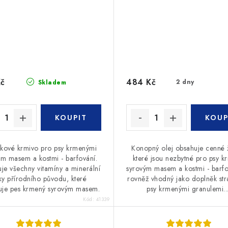
Kč
484 Kč
2 dny
Skladem
kové krmivo pro psy krmenými
Konopný olej obsahuje cenné ž
ým masem a kostmi - barfování.
které jsou nezbytné pro psy 
je všechny vitamíny a minerální
syrovým masem a kostmi - barfo
tky přírodního původu, které
rovněž vhodný jako doplněk str
uje pes krmený syrovým masem.
psy krmenými granulemi...
Kód:
41339