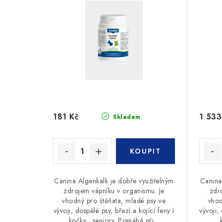
s
p
p
r
r
o
o
d
d
u
u
k
181 Kč
1 533
Skladem
k
t
t
ů
ů
Canina Algenkalk je dobře využitelným
Canina
zdrojem vápníku v organismu. Je
zdr
vhodný pro štěňata, mladé psy ve
vhod
vývoji, dospělé psy, březí a kojící feny i
vývoji,
kočky, seniory. Pomáhá při...