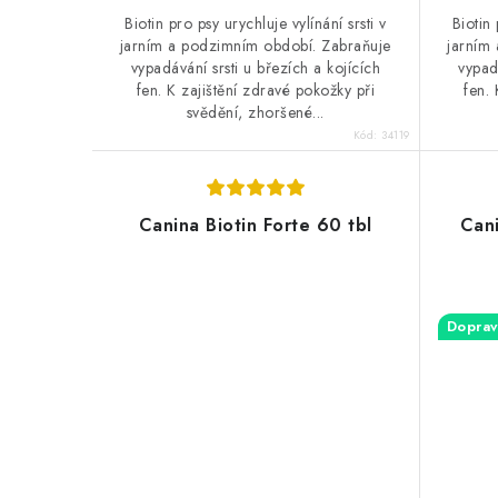
Biotin pro psy urychluje vylínání srsti v
Biotin 
jarním a podzimním období. Zabraňuje
jarním
vypadávání srsti u březích a kojících
vypad
fen. K zajištění zdravé pokožky při
fen. 
svědění, zhoršené...
Kód:
34119
Canina Biotin Forte 60 tbl
Cani
Doprav