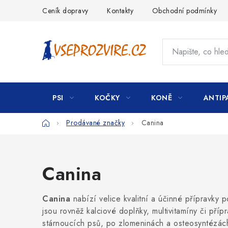
Přejít
Ceník dopravy
Kontakty
Obchodní podmínky
na
obsah
PSI
KOČKY
KONĚ
ANTIP
Domů
Prodávané značky
Canina
Canina
Canina
nabízí velice kvalitní a účinné přípravky 
jsou rovněž kalciové doplňky, multivitamíny či pří
stárnoucích psů, po zlomeninách a osteosyntézách