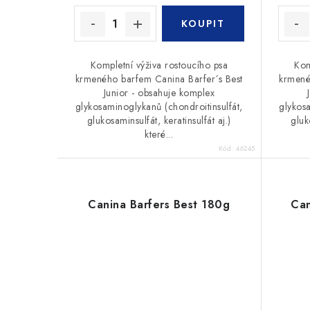
Kompletní výživa rostoucího psa
Kom
krmeného barfem Canina Barfer´s Best
krmené
Junior - obsahuje komplex
glykosaminoglykanů (chondroitinsulfát,
glykosa
glukosaminsulfát, keratinsulfát aj.)
gluk
které...
Kód:
46245
Canina Barfers Best 180g
Can