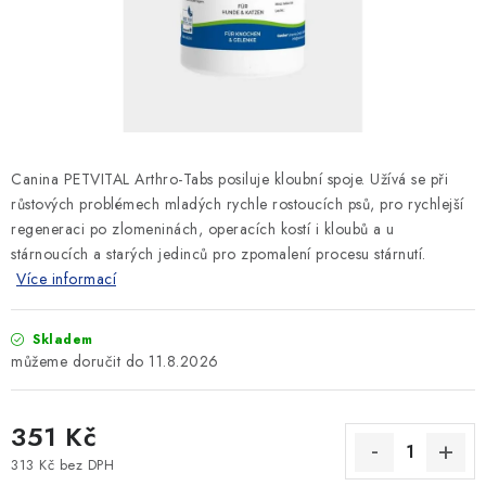
SLEVY
ZNAČKY
Ceník dopravy
Kontakty
Obchodní podmínky
Podmínky ochrany osobních údajů
Canina PETVITAL Arthro-Tabs posiluje kloubní spoje. Užívá se při
růstových problémech mladých rychle rostoucích psů, pro rychlejší
regeneraci po zlomeninách, operacích kostí i kloubů a u
stárnoucích a starých jedinců pro zpomalení procesu stárnutí.
Více informací
Skladem
11.8.2026
351 Kč
313 Kč bez DPH
Měrná cena: