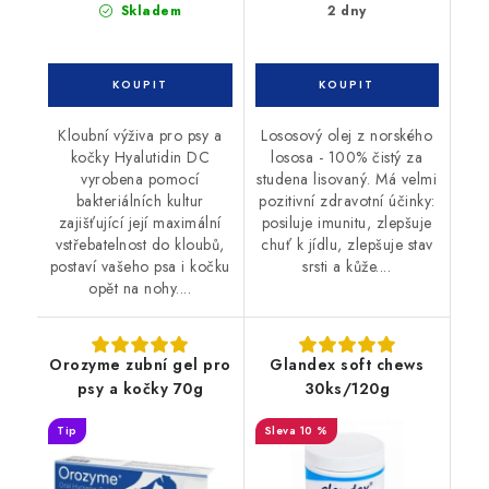
Skladem
2 dny
Kloubní výživa pro psy a
Lososový olej z norského
kočky Hyalutidin DC
lososa - 100% čistý za
vyrobena pomocí
studena lisovaný. Má velmi
bakteriálních kultur
pozitivní zdravotní účinky:
zajišťující její maximální
posiluje imunitu, zlepšuje
vstřebatelnost do kloubů,
chuť k jídlu, zlepšuje stav
postaví vašeho psa i kočku
srsti a kůže....
opět na nohy....
Orozyme zubní gel pro
Glandex soft chews
psy a kočky 70g
30ks/120g
Tip
10 %