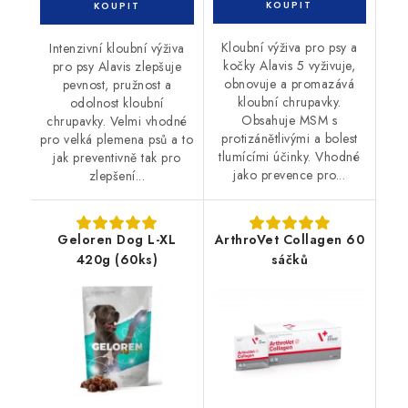
Kloubní výživa pro psy a
Intenzivní kloubní výživa
kočky Alavis 5 vyživuje,
pro psy Alavis zlepšuje
obnovuje a promazává
pevnost, pružnost a
kloubní chrupavky.
odolnost kloubní
Obsahuje MSM s
chrupavky. Velmi vhodné
protizánětlivými a bolest
pro velká plemena psů a to
tlumícími účinky. Vhodné
jak preventivně tak pro
jako prevence pro...
zlepšení...
Geloren Dog L-XL
ArthroVet Collagen 60
420g (60ks)
sáčků