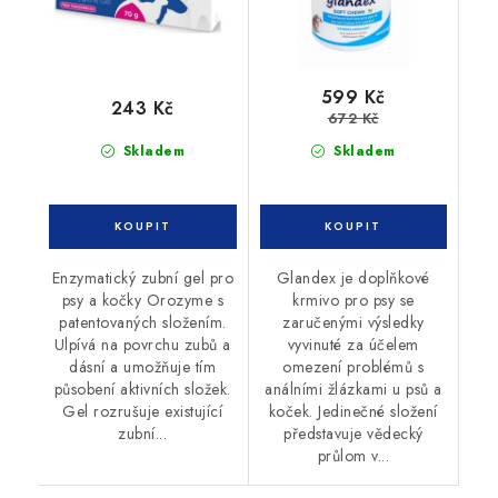
599 Kč
243 Kč
672 Kč
Skladem
Skladem
Enzymatický zubní gel pro
Glandex je doplňkové
psy a kočky Orozyme s
krmivo pro psy se
patentovaných složením.
zaručenými výsledky
Ulpívá na povrchu zubů a
vyvinuté za účelem
dásní a umožňuje tím
omezení problémů s
působení aktivních složek.
análními žlázkami u psů a
Gel rozrušuje existující
koček. Jedinečné složení
zubní...
představuje vědecký
průlom v...