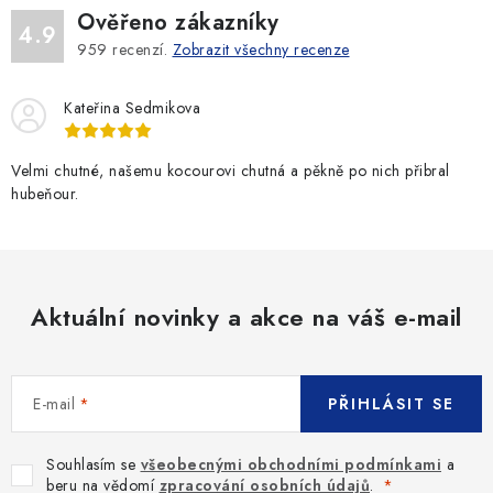
Ověřeno zákazníky
4.9
959
recenzí.
Zobrazit všechny recenze
Kateřina Sedmikova
Velmi chutné, našemu kocourovi chutná a pěkně po nich přibral
hubeňour.
Aktuální novinky a akce na váš e-mail
E-mail
PŘIHLÁSIT SE
Souhlasím se
všeobecnými obchodními podmínkami
a
beru na vědomí
zpracování osobních údajů
.