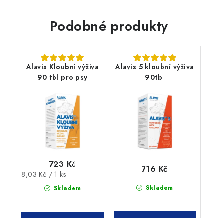
Podobné produkty
Alavis Kloubní výživa
Alavis 5 kloubní výživa
90 tbl pro psy
90tbl
723 Kč
716 Kč
Měrná
8,03 Kč / 1 ks
cena:
Skladem
Skladem