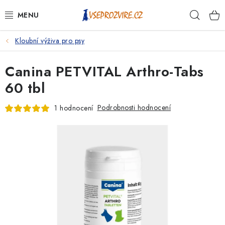
Přejít
Hleda
na
obsah
Kloubní výživa pro psy
PSI
Canina PETVITAL Arthro-Tabs
KOČKY
60 tbl
KONĚ
Podrobnosti hodnocení
1 hodnocení
ANTIPARAZITIKA
PRO CHOVATELE
NA NEMOCI
KRÁLÍCI/HLODAVCI/PTÁCI