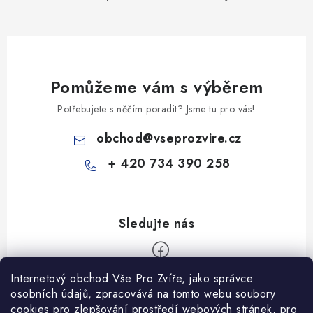
Pomůžeme vám s výběrem
Potřebujete s něčím poradit? Jsme tu pro vás!
obchod
@
vseprozvire.cz
+ 420 734 390 258
Internetový obchod Vše Pro Zvíře, jako správce
Z
osobních údajů, zpracovává na tomto webu soubory
á
cookies pro zlepšování prostředí webových stránek, pro