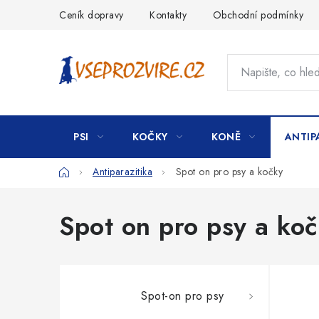
Přejít
Ceník dopravy
Kontakty
Obchodní podmínky
na
obsah
PSI
KOČKY
KONĚ
ANTIP
Domů
Antiparazitika
Spot on pro psy a kočky
Spot on pro psy a ko
Spot-on pro psy