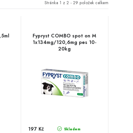
Stránka
1
z
2
-
29
položek celkem
,5ml
Fypryst COMBO spot on M
1x134mg/120,6mg pes 10-
20kg
197 Kč
Skladem