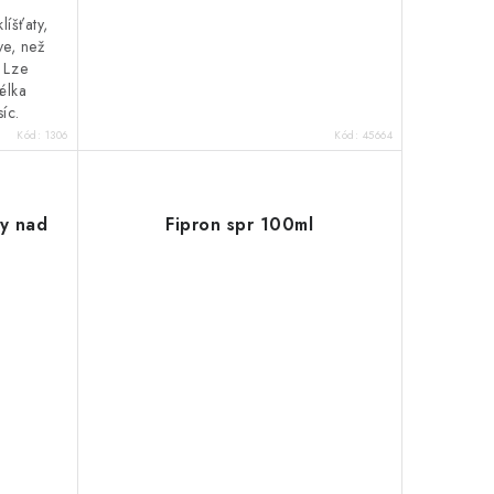
líšťaty,
ve, než
. Lze
élka
íc.
Kód:
1306
Kód:
45664
sy nad
Fipron spr 100ml