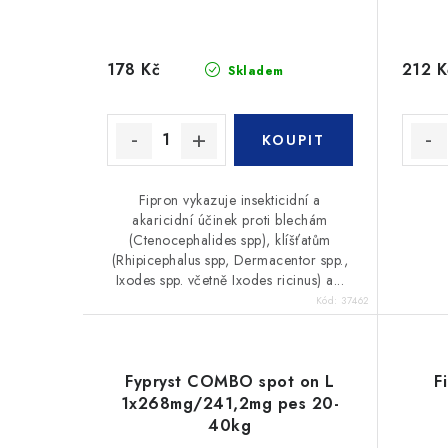
178 Kč
212 K
Skladem
Fipron vykazuje insekticidní a
akaricidní účinek proti blechám
(Ctenocephalides spp), klíšťatům
(Rhipicephalus spp, Dermacentor spp.,
Ixodes spp. včetně Ixodes ricinus) a...
Kód:
37462
Fypryst COMBO spot on L
F
1x268mg/241,2mg pes 20-
40kg