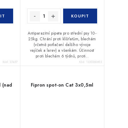
Antiparazitní pipeta pro střední psy 10-
25kg. Chrání proti klíšťatům, blechám
(včetně potlačení dalšího vývoje
vajíček a larev) a všenkám. Účinnost
proti blechám 6 týdnů, proti...
Kód:
37457
Kód:
1330360693
 (nad
Fipron spot-on Cat 3x0,5ml