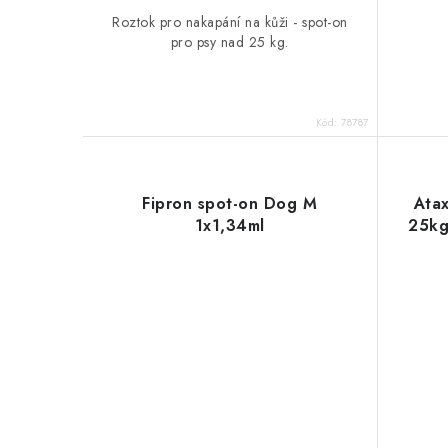
Roztok pro nakapání na kůži - spot-on
pro psy nad 25 kg.
Kód:
78787
Fipron spot-on Dog M
Ata
1x1,34ml
25k