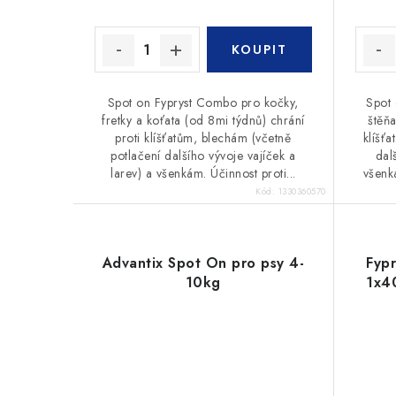
k
t
t
ů
ů
Spot on Fypryst Combo pro kočky,
Spot 
fretky a koťata (od 8mi týdnů) chrání
štěňa
proti klíšťatům, blechám (včetně
klíšť
potlačení dalšího vývoje vajíček a
dal
larev) a všenkám. Účinnost proti...
všenk
Kód:
1330360570
Advantix Spot On pro psy 4-
Fyp
10kg
1x4