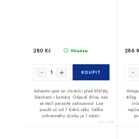
280 Kč
286 
Skladem
Advantix spot on chránící před klíšťaty,
Antipa
blechami i komáry. Odpudí dříve, než
40kg. 
se stačí parazité zakousnout. Lze
(vč
použít už od 7 týdnů věku. Délka
vajíč
ochranného účinku je 1 měsíc.
pr
Kód:
47558