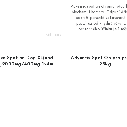
Advantix spot on chránící před k
blechami i komáry. Odpudí dří
se stačí parazité zakousnout
použít už od 7 týdnů věku. D
ochranného účinku je 1 měs
Kód:
45663
xxa Spot-on Dog XL(nad
Advantix Spot On pro p
g)2000mg/400mg 1x4ml
25kg