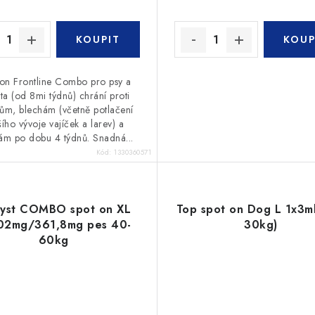
on Frontline Combo pro psy a
ta (od 8mi týdnů) chrání proti
atům, blechám (včetně potlačení
šího vývoje vajíček a larev) a
ám po dobu 4 týdnů. Snadná...
Kód:
1330360571
ryst COMBO spot on XL
Top spot on Dog L 1x3ml
02mg/361,8mg pes 40-
30kg)
60kg