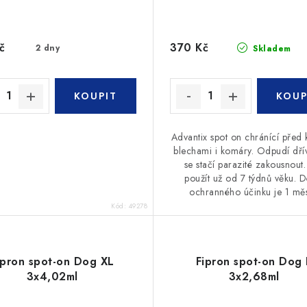
č
370 Kč
2 dny
Skladem
Advantix spot on chránící před k
blechami i komáry. Odpudí dří
se stačí parazité zakousnout
použít už od 7 týdnů věku. D
ochranného účinku je 1 měs
Kód:
49278
ipron spot-on Dog XL
Fipron spot-on Dog 
3x4,02ml
3x2,68ml