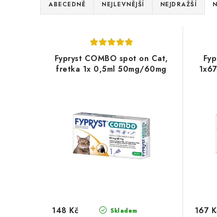
Ř
ABECEDNĚ
NEJLEVNĚJŠÍ
NEJDRAŽŠÍ
N
a
V
z
ý
e
Fypryst COMBO spot on Cat,
Fyp
p
fretka 1x 0,5ml 50mg/60mg
1x6
n
i
í
s
p
p
r
r
o
o
d
d
u
u
k
148 Kč
167 K
Skladem