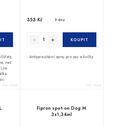
353 Kč
2 dny
líšťaty,
Antiparazitární sprej pro psy a kočky.
ve, než
. Lze
élka
íc.
Kód:
47560
Kód:
32444
L
Fipron spot-on Dog M
3x1,34ml