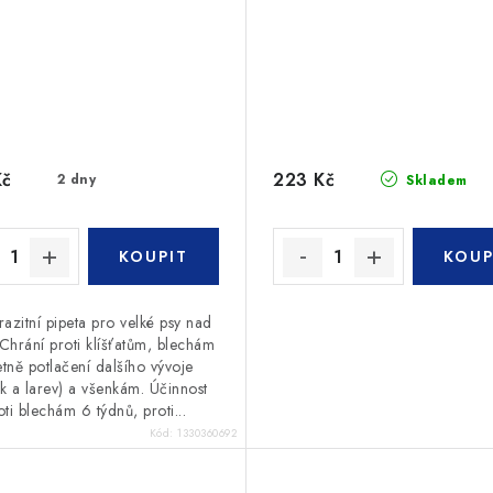
Kč
223 Kč
2 dny
Skladem
razitní pipeta pro velké psy nad
Chrání proti klíšťatům, blechám
etně potlačení dalšího vývoje
ek a larev) a všenkám. Účinnost
oti blechám 6 týdnů, proti...
Kód:
1330360692