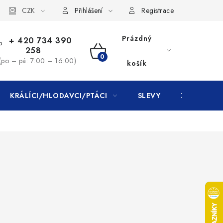
CZK
Přihlášení
Registrace
Prázdný
+ 420 734 390
258
NÁKUPNÍ
(po – pá: 7:00 – 16:00)
košík
KOŠÍK
KRÁLÍCI/HLODAVCI/PTÁCI
SLEVY
ZNAČKY