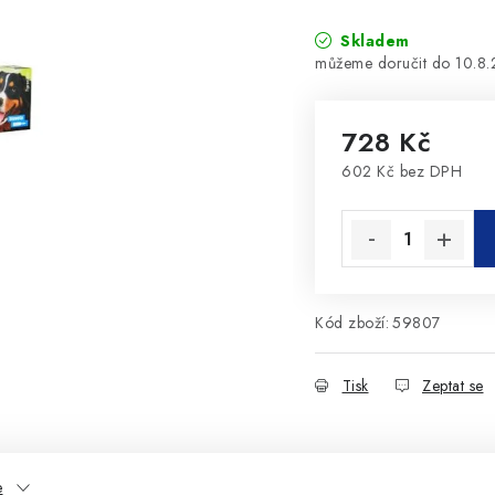
Skladem
10.8
728 Kč
602 Kč bez DPH
Měrná cena:
Kód zboží:
59807
Tisk
Zeptat se
e