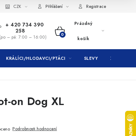
CZK
Přihlášení
Registrace
Prázdný
+ 420 734 390
258
NÁKUPNÍ
(po – pá: 7:00 – 16:00)
košík
KOŠÍK
KRÁLÍCI/HLODAVCI/PTÁCI
SLEVY
ZNAČKY
ot-on Dog XL
Podrobnosti hodnocení
oceno