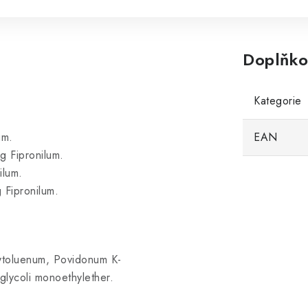
Doplňko
Kategorie
um.
EAN
g Fipronilum.
ilum.
 Fipronilum.
xytoluenum, Povidonum K-
lycoli monoethylether.