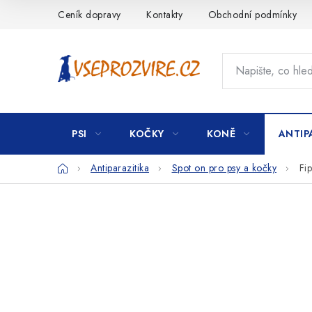
Přejít
Ceník dopravy
Kontakty
Obchodní podmínky
na
obsah
PSI
KOČKY
KONĚ
ANTIP
Domů
Antiparazitika
Spot on pro psy a kočky
Fi