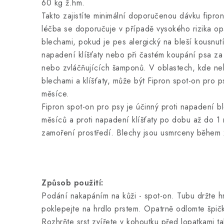
60 kg ž.hm.
Takto zajistíte minimální doporučenou dávku fipro
léčba se doporučuje v případě vysokého rizika 
blechami, pokud je pes alergický na bleší kousnutí
napadení klíšťaty nebo při častém koupání psa za
nebo zvláčňujících šamponů. V oblastech, kde n
blechami a klíšťaty, může být Fipron spot-on pro p
měsíce.
Fipron spot-on pro psy je účinný proti napadení b
měsíců a proti napadení klíšťaty po dobu až do 1 m
zamoření prostředí. Blechy jsou usmrceny během 2
Způsob použití:
Podání nakapáním na kůži - spot-on. Tubu držte hr
poklepejte na hrdlo prstem. Opatrně odlomte špič
Rozhrňte srst zvířete v kohoutku před lopatkami tak