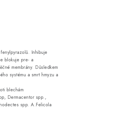
 fenylpyrazolů. Inhibuje
e blokuje pre- a
uněčné membrány. Důsledkem
vého systému a smrt hmyzu a
roti blechám
spp, Dermacentor spp.,
chodectes spp. A.Felicola