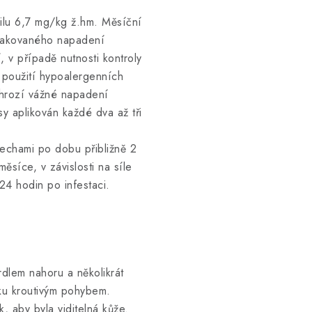
nilu 6,7 mg/kg ž.hm. Měsíční
opakovaného napadení
, v případě nutnosti kontroly
 použití hypoalergenních
ehrozí vážné napadení
sy aplikován každé dva až tři
lechami po dobu přibližně 2
ěsíce, v závislosti na síle
4 hodin po infestaci.
dlem nahoru a několikrát
ku kroutivým pohybem.
, aby byla viditelná kůže.