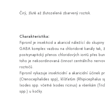
Čirý, žlutě až žlutozeleně zbarvený roztok.
Charakteristika:
Fipronil je insekticid a akaricid náležící do skupiny
GABA komplex vazbou na chloridové kanály tak, ž
postsynaptický přenos chloridových iontů přes b
toho je nekoordinovaná činnost centrálního nervo
roztočů.
Fipronil vykazuje insekticidní a akaricidní účinek p
(Ctenocephalides spp), klíšťatům (Rhipicephalus 
Ixodes spp. včetně Ixodes ricinus) a všenkám (Tri
spp.) u kočky.