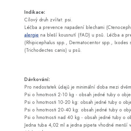
Indikace:
Cílový druh zvířat: psi.
Léčba a prevence napadení blechami (Ctenocephal
alergie
na bleší kousnutí (FAD) u psů. Léčba a pr
(Rhipicephalus spp., Dermatocentor spp., Ixodes 
(Trichodectes canis) u psů.
Dávkování:
Pro nedostatek údajů je minimální doba mezi dvěm
Psi o hmotnosti 2-10 kg - obsah jedné tuby o obje
Psi o hmotnosti 10-20 kg: obsah jedné tuby o obj
Psi o hmotnosti 20-40 kg: obsah jedné tuby o obj
Psi o hmotnosti nad 40 kg - obsah jedné tuby o o
Jedna tuba 4,02 ml a jedna pipeta vhodné menší ve