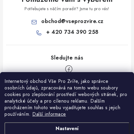
Potřebujete s něčím poradit? Jsme tu pro vás!
obchod
@
vseprozvire.cz
+ 420 734 390 258
Internetový obchod Vše Pro Zvíře, jako správce
Z
osobních údajů, zpracovává na tomto webu soubory
á
cookies pro zlepšování prostředí webových stránek, pro
Informace pro Vás
analytické účely a pro cílenou reklamu. Dalším
p
procházením tohoto webu vyjadřujete souhlas s jejich
a
Ceník dopravy
používáním.
Další informace
t
Kontakty
í
Obchodní podmínky
Heuréka recenze
VseProZvire.cz 2011-2024
Nastavení
VetPlus