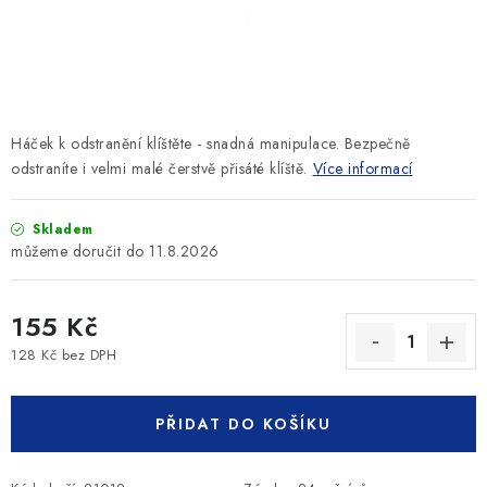
SLEVY
ZNAČKY
Ceník dopravy
Kontakty
Obchodní podmínky
Háček k odstranění klíštěte - snadná manipulace. Bezpečně
Podmínky ochrany osobních údajů
odstraníte i velmi malé čerstvě přisáté klíště.
Více informací
Skladem
11.8.2026
155 Kč
128 Kč bez DPH
Měrná cena:
PŘIDAT DO KOŠÍKU