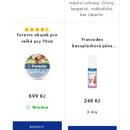
měsíční ochrana. Účinný,
bezpečný, voděodolný,
bez zápachu.
Foresto obojek pro
Francodex
velké psy 70cm
bezoplachová pěna
pro psy a kočky 150ml
899 Kč
248 Kč
Skladem
2 dny