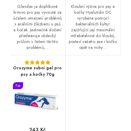
Glandex je doplňkové
Kloubní výživa pro psy a
krmivo pro psy vyvinuté za
kočky Hyalutidin DC
účelem omezení problémů
vyrobena pomocí
s análními žlázkami u psů
bakteriálních kultur
a koček. Jedinečné složení
zajišťující její maximální
představuje vědecký
vstřebatelnost do kloubů,
průlom v řešení těchto
postaví vašeho psa i kočku
problémů,...
opět na nohy....
Orozyme zubní gel pro
psy a kočky 70g
Tip
243 Kč