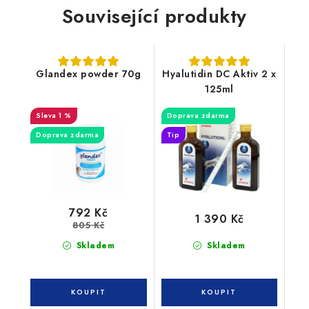
Související produkty
Glandex powder 70g
Hyalutidin DC Aktiv 2 x
125ml
1 %
Doprava zdarma
Doprava zdarma
Tip
792 Kč
1 390 Kč
805 Kč
Skladem
Skladem