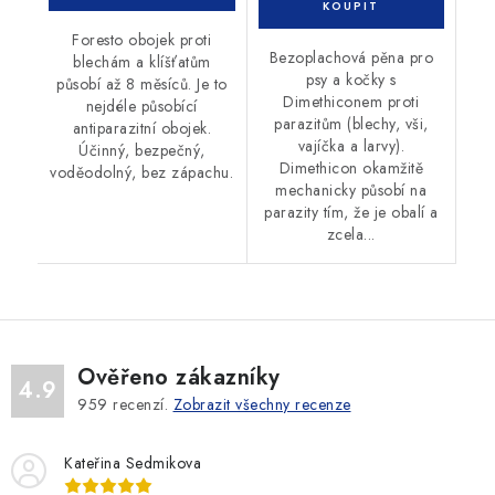
Foresto obojek proti
Bezoplachová pěna pro
blechám a klíšťatům
psy a kočky s
působí až 8 měsíců. Je to
Dimethiconem proti
nejdéle působící
parazitům (blechy, vši,
antiparazitní obojek.
vajíčka a larvy).
Účinný, bezpečný,
Dimethicon okamžitě
voděodolný, bez zápachu.
mechanicky působí na
parazity tím, že je obalí a
zcela...
Ověřeno zákazníky
4.9
959
recenzí.
Zobrazit všechny recenze
Kateřina Sedmikova