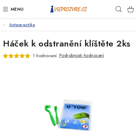
Přejít
Hleda
na
obsah
Antiparazitika
PSI
Háček k odstranění klíštěte 2ks
KOČKY
Podrobnosti hodnocení
1 hodnocení
KONĚ
ANTIPARAZITIKA
PRO CHOVATELE
NA NEMOCI
KRÁLÍCI/HLODAVCI/PTÁCI