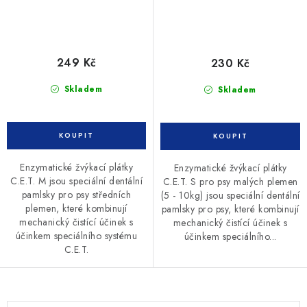
249 Kč
230 Kč
Skladem
Skladem
Enzymatické žvýkací plátky
Enzymatické žvýkací plátky
C.E.T. M jsou speciální dentální
C.E.T. S pro psy malých plemen
pamlsky pro psy středních
(5 - 10kg) jsou speciální dentální
plemen, které kombinují
pamlsky pro psy, které kombinují
mechanický čistící účinek s
mechanický čistící účinek s
účinkem speciálního systému
účinkem speciálního...
C.E.T.