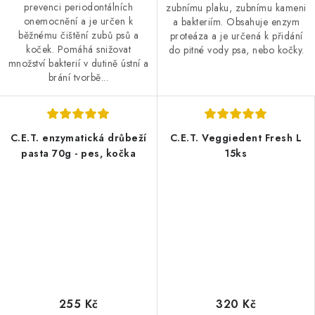
prevenci periodontálních
zubnímu plaku, zubnímu kameni
onemocnění a je určen k
a bakteriím. Obsahuje enzym
běžnému čištění zubů psů a
proteáza a je určená k přidání
koček. Pomáhá snižovat
do pitné vody psa, nebo kočky.
množství bakterií v dutině ústní a
brání tvorbě...
C.E.T. enzymatická drůbeží
C.E.T. Veggiedent Fresh L
pasta 70g - pes, kočka
15ks
255 Kč
320 Kč