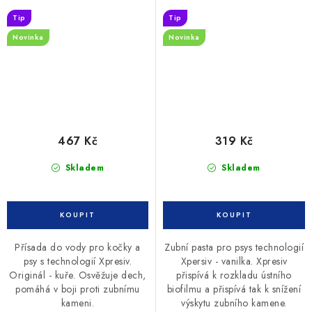
Tip
Tip
Novinka
Novinka
467 Kč
319 Kč
Skladem
Skladem
Přísada do vody pro kočky a
Zubní pasta pro psys technologií
psy s technologií Xpresiv.
Xpersiv - vanilka. Xpresiv
Originál - kuře. Osvěžuje dech,
přispívá k rozkladu ústního
pomáhá v boji proti zubnímu
biofilmu a přispívá tak k snížení
kameni.
výskytu zubního kamene.