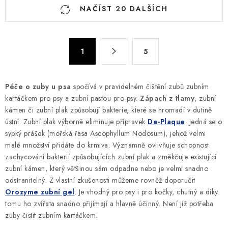
O
NAČÍST 20 DALŠÍCH
v
l
á
S
d
1
5
t
a
r
c
á
Péče o zuby u psa
spočívá v pravidelném čištění zubů zubním
n
í
kartáčkem pro psy a zubní pastou pro psy.
Zápach z tlamy
, zubní
k
p
kámen či zubní plak způsobují bakterie, které se hromadí v dutině
o
r
ústní. Zubní plak výborně eliminuje přípravek
De-Plaque
. Jedná se o
v
v
sypký prášek (mořská řasa Ascophyllum Nodosum), jehož velmi
á
k
malé množství přidáte do krmiva. Významně ovlivňuje schopnost
n
zachycování bakterií způsobujících zubní plak a změkčuje existující
y
í
zubní kámen, který většinou sám odpadne nebo je velmi snadno
v
odstranitelný. Z vlastní zkušenosti můžeme rovněž doporučit
ý
Orozyme zubní gel
. Je vhodný pro psy i pro kočky, chutný a díky
p
tomu ho zvířata snadno přijímají a hlavně účinný. Není již potřeba
i
zuby čistit zubním kartáčkem.
s