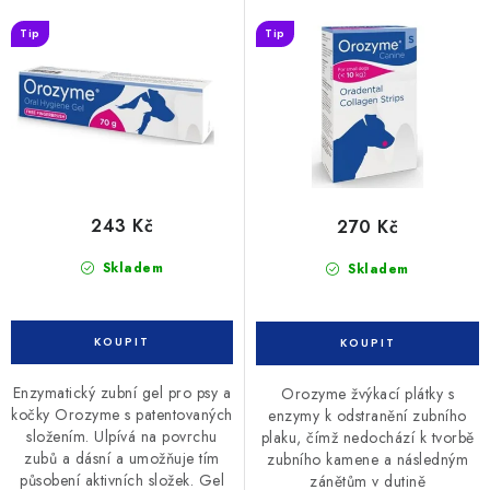
d
o
Tip
Tip
u
d
k
u
t
k
ů
t
ů
243 Kč
270 Kč
Skladem
Skladem
Enzymatický zubní gel pro psy a
Orozyme žvýkací plátky s
kočky Orozyme s patentovaných
enzymy k odstranění zubního
složením. Ulpívá na povrchu
plaku, čímž nedochází k tvorbě
zubů a dásní a umožňuje tím
zubního kamene a následným
působení aktivních složek. Gel
zánětům v dutině