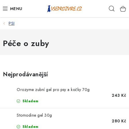
Přejít
Hleda
na
obsah
PSI
PSI
KOČKY
Péče o zuby
KONĚ
ANTIPARAZITIKA
Nejprodávanější
PRO CHOVATELE
Orozyme zubní gel pro psy a kočky 70g
243 Kč
NA NEMOCI
Skladem
KRÁLÍCI/HLODAVCI/PTÁCI
Stomodine gel 30g
280 Kč
Skladem