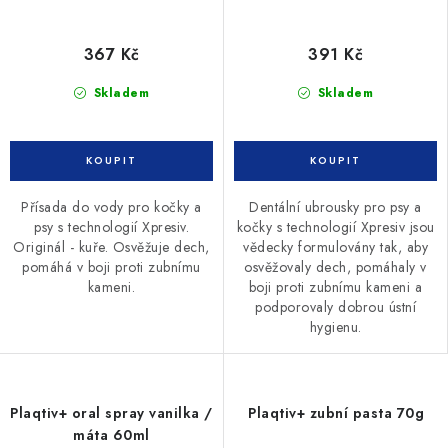
367 Kč
391 Kč
Skladem
Skladem
Přísada do vody pro kočky a
Dentální ubrousky pro psy a
psy s technologií Xpresiv.
kočky s technologií Xpresiv jsou
Originál - kuře. Osvěžuje dech,
vědecky formulovány tak, aby
pomáhá v boji proti zubnímu
osvěžovaly dech, pomáhaly v
kameni.
boji proti zubnímu kameni a
podporovaly dobrou ústní
hygienu.
Plaqtiv+ oral spray vanilka /
Plaqtiv+ zubní pasta 70g
máta 60ml