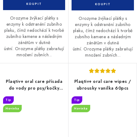
Orozyme žvýkací plátky s
Orozyme žvýkací plátky s
enzymy k odstranění zubního
enzymy k odstranění zubního
plaku, čímž nedochází k tvorbě
plaku, čímž nedochází k tvorbě
zubního kamene a následným
zubního kamene a následným
zánětům v dutině
zánětům v dutině
ústní. Orozyme plátky zabraňují
ústní. Orozyme plátky zabraňují
množení zubních...
množení zubních...
Plaqtiv+ oral care přísada
Plaqtiv+ oral care wipes /
do vody pro psy/kočky
ubrousky vanilka 60pcs
500ml
Tip
Tip
Novinka
Novinka