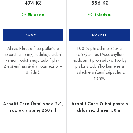
474 Kč
556 Kč
Skladem
Skladem
Alavis Plaque free potlačuje
100 % přírodní prášek z
zápach z tlamy, redukuje zubní
mořských řas (Ascophyllum
kámen, odstraňuje zubní plak.
nodosum) pro redukci tvorby
Zlepšení nastává v rozmezí 3 –
plaku a zubního kamene a
8 týdnů.
následné snížení zápachu z
tlamy.
Arpalit Care Ústní voda 2v1,
Arpalit Care Zubní pasta s
roztok a sprej 250 ml
chlorhexidinem 50 ml