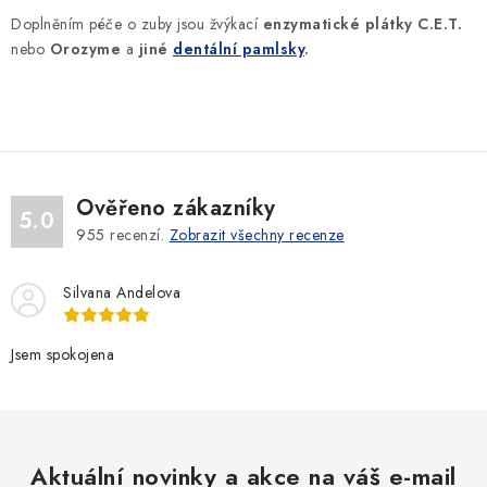
u
Doplněním péče o zuby jsou žvýkací
enzymatické plátky
C.E.T.
nebo
Orozyme
a
jiné
dentální pamlsky
.
Ověřeno zákazníky
5.0
955
recenzí.
Zobrazit všechny recenze
Silvana Andelova
Jsem spokojena
Aktuální novinky a akce na váš e-mail