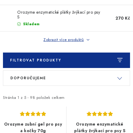
SLEVY
Orozyme enzymatické plátky žvýkací pro psy
ZNAČKY
S
270 Kč
Skladem
Ceník dopravy
Kontakty
Obchodní podmínky
Zobrazit více produktů
Podmínky ochrany osobních údajů
FILTROVAT PRODUKTY
V
Ř
DOPORUČUJEME
ý
a
p
z
i
e
Stránka
1
z
5
-
98
položek celkem
s
n
p
í
r
p
Orozyme zubní gel pro psy
Orozyme enzymatické
o
r
a kočky 70g
plátky žvýkací pro psy S